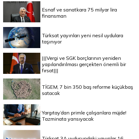
Esnaf ve sanatkara 75 milyar lira
finansman
Türksat yayınları yeni nesil uydulara
taşınıyor
|||Vergi ve SGK borçlarının yeniden
yapılandırılması gerçekten önemli bir
fırsat|||
TİGEM, 7 bin 350 baş reforme küçükbaş
satacak
Yargıtay’dan primle çalışanlara müjde!
Tazminata yansıyacak
Türksat 3A uydusundaki yayınlar 16