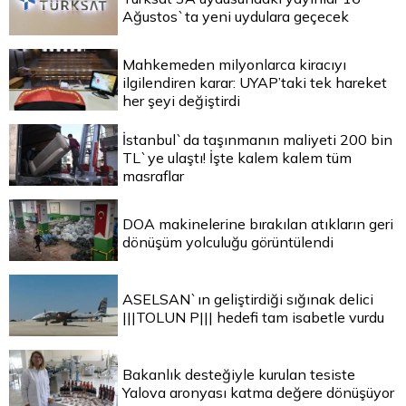
Ağustos`ta yeni uydulara geçecek
Mahkemeden milyonlarca kiracıyı
ilgilendiren karar: UYAP’taki tek hareket
her şeyi değiştirdi
İstanbul`da taşınmanın maliyeti 200 bin
TL`ye ulaştı! İşte kalem kalem tüm
masraflar
DOA makinelerine bırakılan atıkların geri
dönüşüm yolculuğu görüntülendi
ASELSAN`ın geliştirdiği sığınak delici
|||TOLUN P||| hedefi tam isabetle vurdu
Bakanlık desteğiyle kurulan tesiste
Yalova aronyası katma değere dönüşüyor