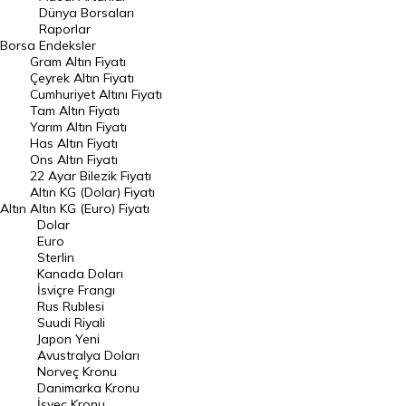
Geçmiş Kapanışlar
Dünya Borsaları
Raporlar
Dünya Borsaları
Borsa
Endeksler
Gram Altın Fiyatı
Raporlar
Çeyrek Altın Fiyatı
Endeksler
Cumhuriyet Altını Fiyatı
Tam Altın Fiyatı
Yarım Altın Fiyatı
DÖVİZ
Has Altın Fiyatı
Ons Altın Fiyatı
Döviz Kuru
22 Ayar Bilezik Fiyatı
Dolar Kuru
Altın KG (Dolar) Fiyatı
Altın
Altın KG (Euro) Fiyatı
Euro Kuru
Dolar
Euro
Pound Kuru
Sterlin
Kanada Doları
Frank Kuru
İsviçre Frangı
Riyal Kuru
Rus Rublesi
Suudi Riyali
Avustralya Doları
Japon Yeni
Avustralya Doları
Danimarka Kronu Kuru
Norveç Kronu
Danimarka Kronu
Kanada Doları Kuru
İsveç Kronu