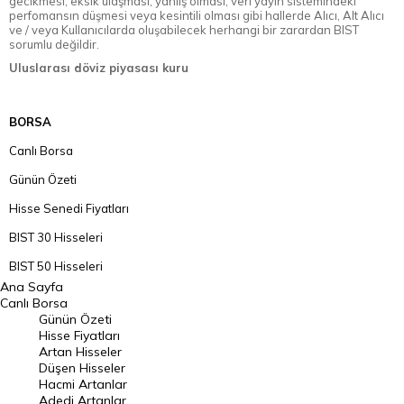
gecikmesi, eksik ulaşması, yanlış olması, veri yayın sistemindeki
perfomansın düşmesi veya kesintili olması gibi hallerde Alıcı, Alt Alıcı
ve / veya Kullanıcılarda oluşabilecek herhangi bir zarardan BIST
sorumlu değildir.
Uluslarası döviz piyasası kuru
BORSA
Canlı Borsa
Günün Özeti
Hisse Senedi Fiyatları
BIST 30 Hisseleri
BIST 50 Hisseleri
Ana Sayfa
BIST 100 Hisseleri
Canlı Borsa
Günün Özeti
En Çok Artan Hisseler
Hisse Fiyatları
Artan Hisseler
En Çok Düşen Hisseler
Düşen Hisseler
Hacmi Artanlar
Hacmi Artanlar
Adedi Artanlar