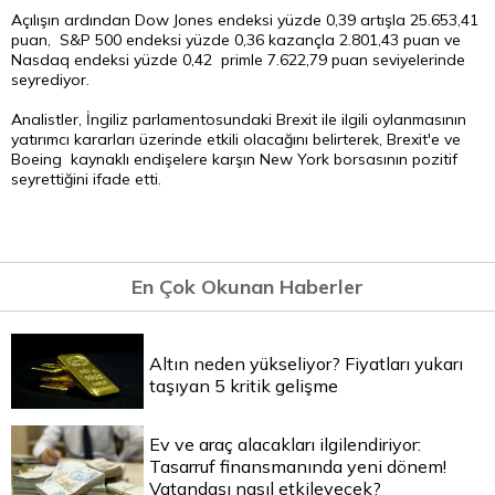
Açılışın ardından Dow Jones endeksi yüzde 0,39 artışla 25.653,41
puan, S&P 500 endeksi yüzde 0,36 kazançla 2.801,43 puan ve
Nasdaq endeksi yüzde 0,42 primle 7.622,79 puan seviyelerinde
seyrediyor.
Analistler, İngiliz parlamentosundaki Brexit ile ilgili oylanmasının
yatırımcı kararları üzerinde etkili olacağını belirterek, Brexit'e ve
Boeing kaynaklı endişelere karşın New York borsasının pozitif
seyrettiğini ifade etti.
En Çok Okunan Haberler
Altın neden yükseliyor? Fiyatları yukarı
taşıyan 5 kritik gelişme
Ev ve araç alacakları ilgilendiriyor:
Tasarruf finansmanında yeni dönem!
Vatandaşı nasıl etkileyecek?