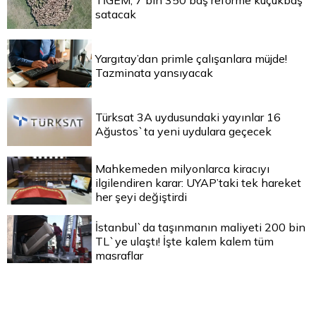
TİGEM, 7 bin 350 baş reforme küçükbaş
satacak
Yargıtay’dan primle çalışanlara müjde!
Tazminata yansıyacak
Türksat 3A uydusundaki yayınlar 16
Ağustos`ta yeni uydulara geçecek
Mahkemeden milyonlarca kiracıyı
ilgilendiren karar: UYAP’taki tek hareket
her şeyi değiştirdi
İstanbul`da taşınmanın maliyeti 200 bin
TL`ye ulaştı! İşte kalem kalem tüm
masraflar