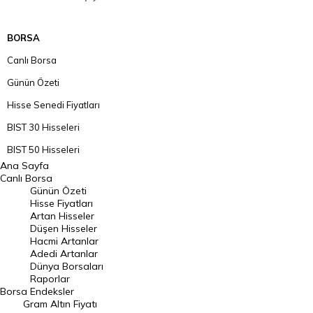
BORSA
Canlı Borsa
Günün Özeti
Hisse Senedi Fiyatları
BIST 30 Hisseleri
BIST 50 Hisseleri
Ana Sayfa
BIST 100 Hisseleri
Canlı Borsa
Günün Özeti
En Çok Artan Hisseler
Hisse Fiyatları
Artan Hisseler
En Çok Düşen Hisseler
Düşen Hisseler
Hacmi Artanlar
Hacmi Artanlar
Adedi Artanlar
Geçmiş Kapanışlar
Dünya Borsaları
Raporlar
Dünya Borsaları
Borsa
Endeksler
Gram Altın Fiyatı
Raporlar