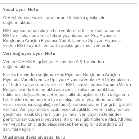
Yasal Uyarı Notu
© BİST Verileri Foreks tarafından 15 dakika gecikmeli
sağlanmaktadır.
BIST piyasalarında oluşan tüm verilere ait telif hakları tamamen
BIST'e ait olup, bu veriler tekrar yayınlanamaz. Pay Piyasası,
Borçlanma Araçları Piyasası, Vadeli İşlem ve Opsiyon Piyasası
verileri BIST kaynaklı en az 15 dakika gecikmeli verilerdir.
Veri Sağlayıcı Uyarı Notu
Veriler FOREKS Bilgi İletişim Hizmetleri A.Ş. tarafından
sağlanmaktadır.
Foreks tarafından sağlanan Pay Piyasası, Borçlanma Araçları
Piyasası, Vadeli İşlem ve Opsiyon Piyasası verileri BIST kaynaklı en
az 15 dakika gecikmeli verilerdir. BIST isim ve logosu Koruma Marka
Belgesi altında korunmakta olup izinsiz kullanılamaz, iktibas
edilemez, değiştirilemez. BIST ismi altında açıklanan tüm belgelerin
telif hakları tamamen BIST'ye ait olup, tekrar yayınlanamaz. BIST,
verinin sekansı, doğruluğu ve tamlığı konusunda herhangi bir garanti
vermez. Veri yayınında oluşabilecek aksaklıklar, verinin ulaşmaması,
gecikmesi, eksik ulaşması, yanlış olması, veri yayın sistemindeki
perfomansın düşmesi veya kesintili olması gibi hallerde Alıcı, Alt Alıcı
ve / veya Kullanıcılarda oluşabilecek herhangi bir zarardan BIST
sorumlu değildir.
Uluslarası döviz piyasası kuru