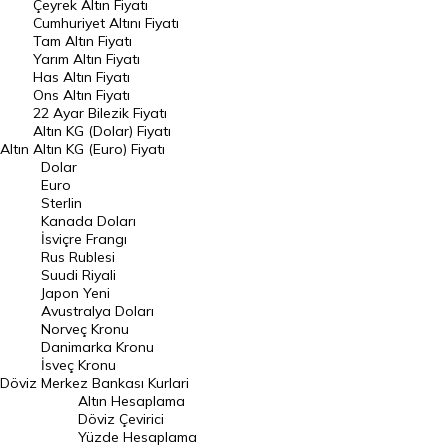
Çeyrek Altın Fiyatı
Endeksler
Cumhuriyet Altını Fiyatı
Tam Altın Fiyatı
Yarım Altın Fiyatı
DÖVİZ
Has Altın Fiyatı
Ons Altın Fiyatı
Döviz Kuru
22 Ayar Bilezik Fiyatı
Dolar Kuru
Altın KG (Dolar) Fiyatı
Altın
Altın KG (Euro) Fiyatı
Euro Kuru
Dolar
Euro
Pound Kuru
Sterlin
Kanada Doları
Frank Kuru
İsviçre Frangı
Riyal Kuru
Rus Rublesi
Suudi Riyali
Avustralya Doları
Japon Yeni
Avustralya Doları
Danimarka Kronu Kuru
Norveç Kronu
Danimarka Kronu
Kanada Doları Kuru
İsveç Kronu
Döviz
Merkez Bankası Kurlari
Norveç Kronu Kuru
Altın Hesaplama
İsveç Kronu Kuru
Döviz Çevirici
Yüzde Hesaplama