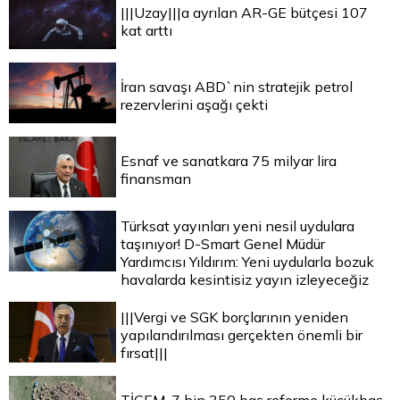
|||Uzay|||a ayrılan AR-GE bütçesi 107
kat arttı
İran savaşı ABD`nin stratejik petrol
rezervlerini aşağı çekti
Esnaf ve sanatkara 75 milyar lira
finansman
Türksat yayınları yeni nesil uydulara
taşınıyor! D-Smart Genel Müdür
Yardımcısı Yıldırım: Yeni uydularla bozuk
havalarda kesintisiz yayın izleyeceğiz
|||Vergi ve SGK borçlarının yeniden
yapılandırılması gerçekten önemli bir
fırsat|||