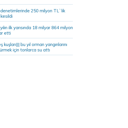
 denetimlerinde 250 milyon TL`lik
kesildi
ılın ilk yarısında 18 milyar 864 milyon
ar etti
eş kuşları||| bu yıl orman yangınlarını
rmek için tonlarca su attı