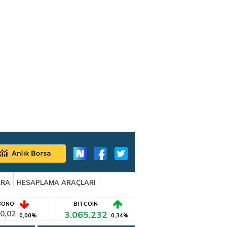
ARA
HESAPLAMA ARAÇLARI
BONO
BITCOIN
0,02
3.065.232
0,00%
0,34%