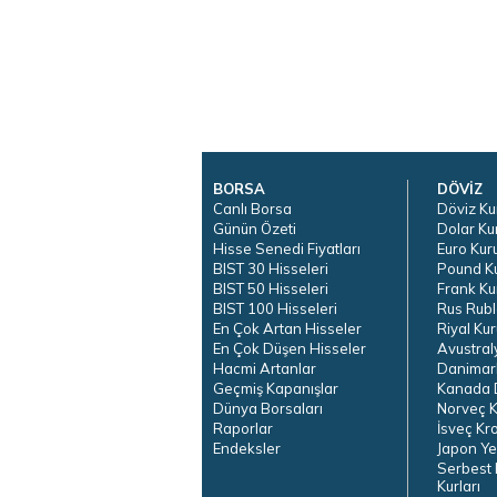
BORSA
DÖVİZ
Canlı Borsa
Döviz Ku
Günün Özeti
Dolar Ku
Hisse Senedi Fiyatları
Euro Kur
BIST 30 Hisseleri
Pound K
BIST 50 Hisseleri
Frank Ku
BIST 100 Hisseleri
Rus Rubl
En Çok Artan Hisseler
Riyal Kur
En Çok Düşen Hisseler
Avustral
Hacmi Artanlar
Danimar
Geçmiş Kapanışlar
Kanada D
Dünya Borsaları
Norveç K
Raporlar
İsveç Kr
Endeksler
Japon Ye
Serbest 
Kurları