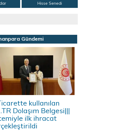
adar
Hisse Senedi
manpara Gündemi
icarette kullanılan
A.TR Dolaşım Belgesi|||
temiyle ilk ihracat
çekleştirildi