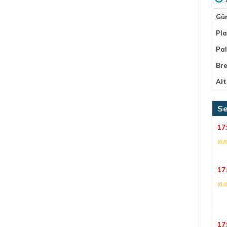
Gü
Pla
Pa
Bre
Alt
Se
17
XU
17
XU
17