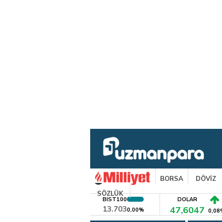
BORSA
DÖVİZ
SÖZLÜK
BIST100
DOLAR
13.703
47,6047
0,00%
0,08