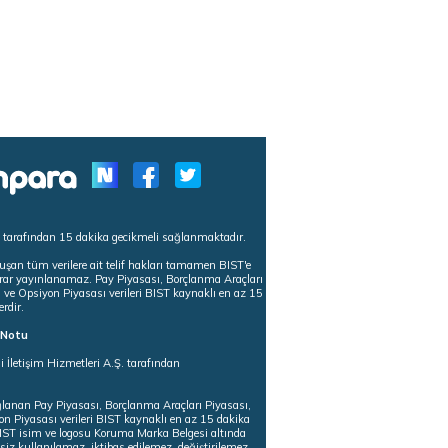
s tarafından 15 dakika gecikmeli sağlanmaktadır.
uşan tüm verilere ait telif hakları tamamen BIST'e
tekrar yayınlanamaz. Pay Piyasası, Borçlanma Araçları
m ve Opsiyon Piyasası verileri BIST kaynaklı en az 15
erdir.
ı Notu
i İletişim Hizmetleri A.Ş. tarafından
ğlanan Pay Piyasası, Borçlanma Araçları Piyasası,
on Piyasası verileri BIST kaynaklı en az 15 dakika
 BIST isim ve logosu Koruma Marka Belgesi altında
iz kullanılamaz, iktibas edilemez, değiştirilemez.