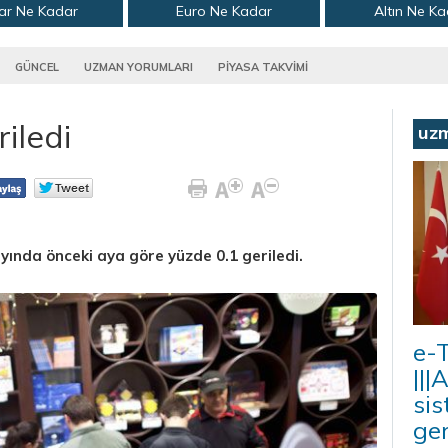
ar Ne Kadar
Euro Ne Kadar
Altın Ne K
GÜNCEL
UZMAN YORUMLARI
PİYASA TAKVİMİ
iledi
uz
yında önceki aya göre yüzde 0.1 geriledi.
e-T
|||
sis
ger