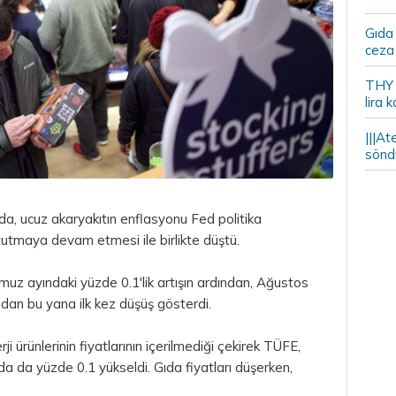
Gıda
ceza 
THY y
lira k
|||At
söndü
da, ucuz akaryakıtın enflasyonu Fed politika
 tutmaya devam etmesi ile birlikte düştü.
muz ayındaki yüzde 0.1'lik artışın ardından, Ağustos
dan bu yana ilk kez düşüş gösterdi.
ji ürünlerinin fiyatlarının içerilmediği çekirek TÜFE,
a da yüzde 0.1 yükseldi. Gıda fiyatları düşerken,