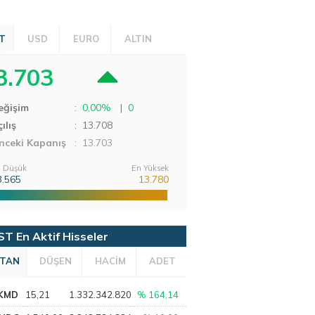
T
USD
EURO
ALTIN
3.703
eğişim
:
0,00%
|
0
ılış
:
13.708
nceki Kapanış
: 13.703
 Düşük
En Yüksek
3.565
13.780
ST En Aktif Hisseler
TAN
DÜŞEN
HACİM
ADET
KMD
15,21
1.332.342.820
% 164,14