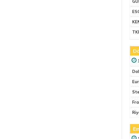
GU
ES
KE
TK
Dö
Do
Eu
Ste
Fr
Riy
Em