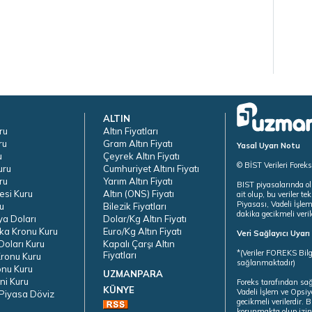
ALTIN
ru
Altın Fiyatları
ru
Gram Altın Fiyatı
Yasal Uyarı Notu
u
Çeyrek Altın Fiyatı
© BİST Verileri Forek
uru
Cumhuriyet Altını Fiyatı
ru
Yarım Altın Fiyatı
BIST piyasalarında ol
esi Kuru
Altın (ONS) Fiyatı
ait olup, bu veriler 
Piyasası, Vadeli İşle
u
Bilezik Fiyatları
dakika gecikmeli veril
ya Doları
Dolar/Kg Altın Fiyatı
ka Kronu Kuru
Euro/Kg Altın Fiyatı
Veri Sağlayıcı Uyar
oları Kuru
Kapalı Çarşı Altın
*(Veriler FOREKS Bilg
Fiyatları
ronu Kuru
sağlanmaktadır)
onu Kuru
UZMANPARA
ni Kuru
Foreks tarafından sa
KÜNYE
Vadeli İşlem ve Opsiy
Piyasa Döviz
gecikmeli verilerdir.
korunmakta olup izins