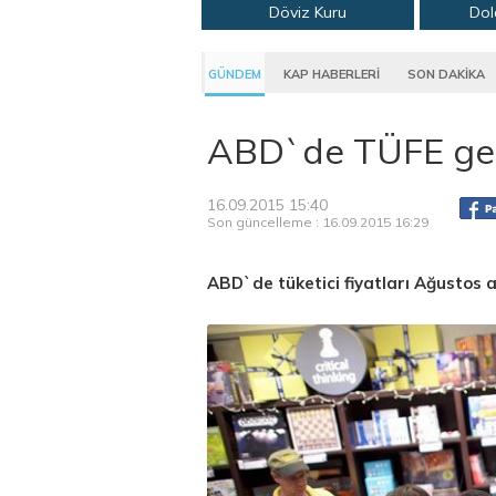
Döviz Kuru
Dol
GÜNDEM
KAP HABERLERİ
SON DAKİKA
ABD`de TÜFE ger
16.09.2015 15:40
Son güncelleme : 16.09.2015 16:29
ABD`de tüketici fiyatları Ağustos a