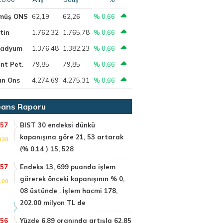
müş ONS
62,19
62,26
% 0,66
tin
1.762,32
1.765,78
% 0,66
ladyum
1.376,48
1.382,23
% 0,66
nt Pet.
79,85
79,85
% 0,66
ın Ons
4.274,69
4.275,31
% 0,66
ans Raporu
:57
BIST 30 endeksi dünkü
kapanışına göre 21, 53 artarak
030
(% 0.14 ) 15, 528
:57
Endeks 13, 699 puanda işlem
görerek önceki kapanışının % 0,
100
08 üstünde . İşlem hacmi 178,
202.00 milyon TL de
:56
Yüzde 6.89 oranında artışla 62.85