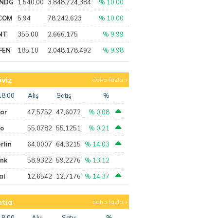
NDG
1.540,00
3.848.724.384
% 10,00
COM
5,94
78.242.623
% 10,00
NT
355,00
2.666.175
% 9,99
FEN
185,10
2.048.178.492
% 9,98
viz
daha fazla
18:00
Alış
Satış
%
lar
47,5752
47,6072
% 0,08
ro
55,0782
55,1251
% 0,21
rlin
64,0007
64,3215
% 14,03
ank
58,9322
59,2276
% 13,12
al
12,6542
12,7176
% 14,37
tia
daha fazla
18:00
Alış
Satış
%