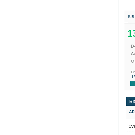
BIS
1
D
Aç
Ö
En
1
BI
AR
CV