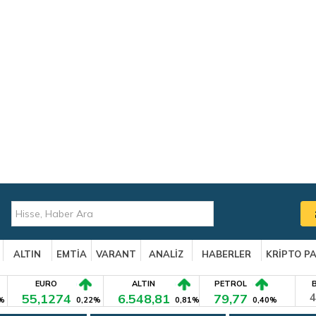
ALTIN
EMTİA
VARANT
ANALİZ
HABERLER
KRİPTO P
EURO
ALTIN
PETROL
55,1274
6.548,81
79,77
4
%
0,22%
0,81%
0,40%