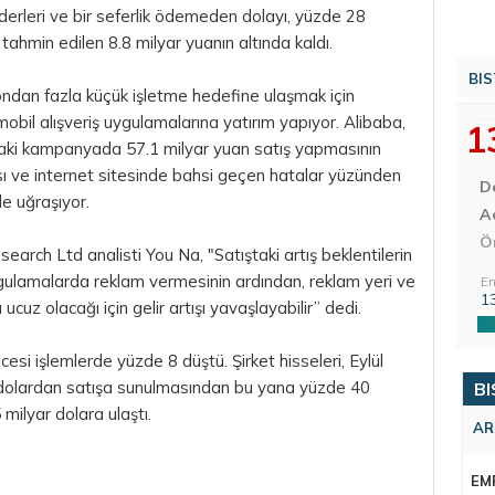
derleri ve bir seferlik ödemeden dolayı, yüzde 28
tahmin edilen 8.8 milyar yuanın altında kaldı.
BIS
yondan fazla küçük işletme hedefine ulaşmak için
obil alışveriş uygulamalarına yatırım yapıyor. Alibaba,
1
daki kampanyada 57.1 milyar yuan satış yapmasının
ı ve internet sitesinde bahsi geçen hatalar yüzünden
D
le uğraşıyor.
Aç
Ö
arch Ltd analisti You Na, "Satıştaki artış beklentilerin
 uygulamalarda reklam vermesinin ardından, reklam yeri ve
En
1
cuz olacağı için gelir artışı yavaşlayabilir” dedi.
cesi işlemlerde yüzde 8 düştü. Şirket hisseleri, Eylül
8 dolardan satışa sunulmasından bu yana yüzde 40
BI
milyar dolara ulaştı.
AR
EM