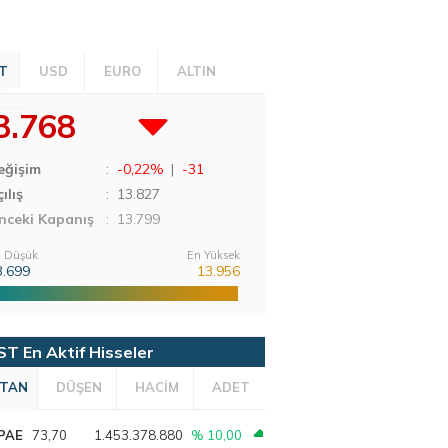
T
USD
EURO
ALTIN
3.768
eğişim
:
-0,22%
|
-31
ılış
:
13.827
nceki Kapanış
: 13.799
 Düşük
En Yüksek
3.699
13.956
ST En Aktif Hisseler
TAN
DÜŞEN
HACİM
ADET
PAE
73,70
1.453.378.880
% 10,00