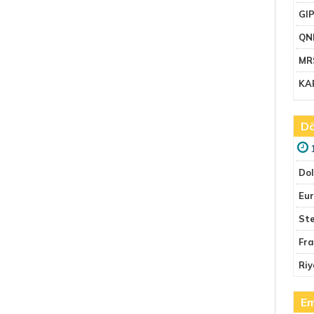
GI
QN
MR
KA
Dö
Do
Eu
Ste
Fr
Riy
Em