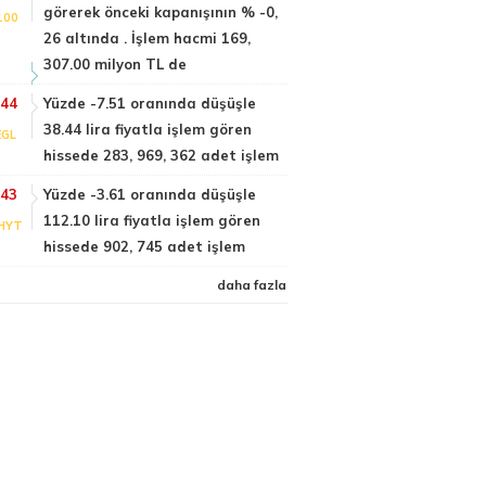
görerek önceki kapanışının % -0,
100
26 altında . İşlem hacmi 169,
307.00 milyon TL de
:44
Yüzde -7.51 oranında düşüşle
38.44 lira fiyatla işlem gören
EGL
hissede 283, 969, 362 adet işlem
:43
Yüzde -3.61 oranında düşüşle
112.10 lira fiyatla işlem gören
HYT
hissede 902, 745 adet işlem
daha fazla