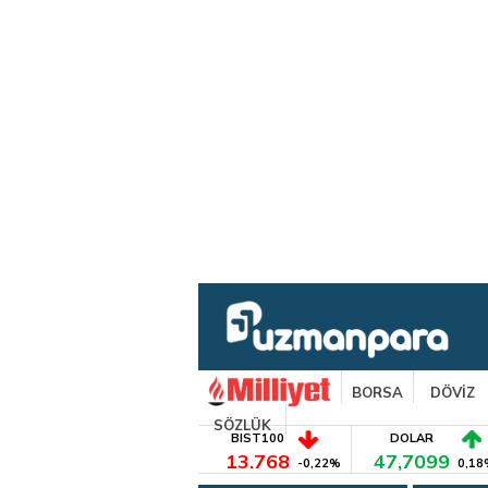
BORSA
DÖVİZ
SÖZLÜK
BIST100
DOLAR
13.768
47,7099
-0,22%
0,18