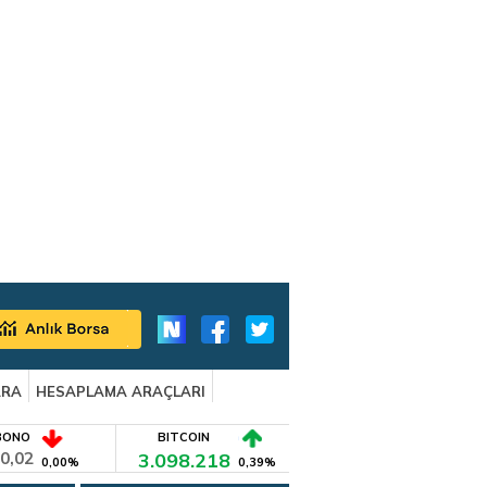
ARA
HESAPLAMA ARAÇLARI
BONO
BITCOIN
0,02
3.098.218
0,00%
0,39%