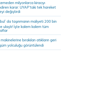
emeden milyonlarca kiracıyı
endiren karar: UYAP’taki tek hareket
eyi değiştirdi
bul`da taşınmanın maliyeti 200 bin
e ulaştı! İşte kalem kalem tüm
aflar
akinelerine bırakılan atıkların geri
şüm yolculuğu görüntülendi