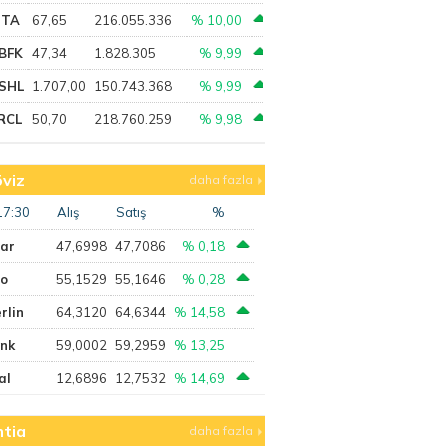
PTA
67,65
216.055.336
% 10,00
BFK
47,34
1.828.305
% 9,99
SHL
1.707,00
150.743.368
% 9,99
RCL
50,70
218.760.259
% 9,98
viz
daha fazla
17:30
Alış
Satış
%
lar
47,6998
47,7086
% 0,18
ro
55,1529
55,1646
% 0,28
rlin
64,3120
64,6344
% 14,58
ank
59,0002
59,2959
% 13,25
al
12,6896
12,7532
% 14,69
tia
daha fazla