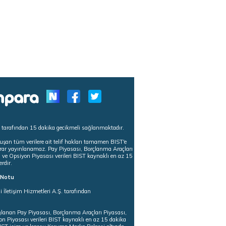
s tarafından 15 dakika gecikmeli sağlanmaktadır.
uşan tüm verilere ait telif hakları tamamen BIST'e
tekrar yayınlanamaz. Pay Piyasası, Borçlanma Araçları
m ve Opsiyon Piyasası verileri BIST kaynaklı en az 15
erdir.
ı Notu
i İletişim Hizmetleri A.Ş. tarafından
ğlanan Pay Piyasası, Borçlanma Araçları Piyasası,
on Piyasası verileri BIST kaynaklı en az 15 dakika