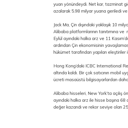
yuan yönündeydi. Net kar, tazminat gi
azalarak 5.98 milyar yuana geriledi ve 
Jack Ma, Çin dışındaki yaklaşık 10 mil
Alibaba platformlarının tanıtımına ve m
Eylül ayındaki halka arz ve 11 Kasım’
ardından Çin ekonomisinin yavaşlamas
hükümet tarafından yapılan eleştiriler i
Hong Kong’daki ICBC International Rese
altında kaldı. Bir çok satıcının mobil
ücreti masaüstü bilgisayarlardan daha u
Alibaba hisseleri, New York’ta açılış ön
ayındaki halka arz ile hisse başına 6
değer kazandı ve rekor seviye olan 25 