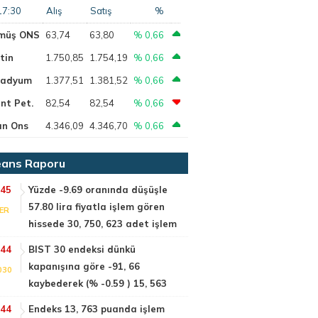
17:30
Alış
Satış
%
müş ONS
63,74
63,80
% 0,66
tin
1.750,85
1.754,19
% 0,66
ladyum
1.377,51
1.381,52
% 0,66
nt Pet.
82,54
82,54
% 0,66
ın Ons
4.346,09
4.346,70
% 0,66
ans Raporu
:45
Yüzde -9.69 oranında düşüşle
57.80 lira fiyatla işlem gören
DER
hissede 30, 750, 623 adet işlem
:44
BIST 30 endeksi dünkü
kapanışına göre -91, 66
030
kaybederek (% -0.59 ) 15, 563
:44
Endeks 13, 763 puanda işlem