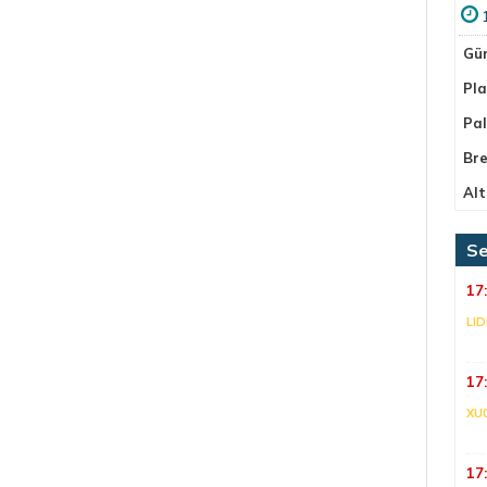
Gü
Pla
Pa
Bre
Alt
Se
17
LI
17
XU
17