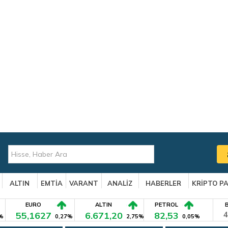
ALTIN
EMTİA
VARANT
ANALİZ
HABERLER
KRİPTO P
EURO
ALTIN
PETROL
55,1627
6.671,20
82,53
4
%
0,27%
2,75%
0,05%