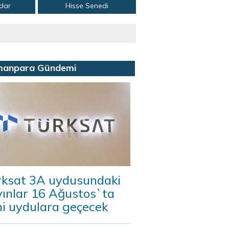
adar
Hisse Senedi
manpara Gündemi
rksat 3A uydusundaki
yınlar 16 Ağustos`ta
ni uydulara geçecek