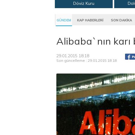
Döviz Kuru
Dol
GÜNDEM
KAP HABERLERİ
SON DAKİKA
Alibaba`nın karı b
29.01.2015 18:18
Son güncelleme : 29.01.2015 18:18