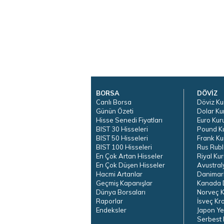
BORSA
DÖVİZ
Canlı Borsa
Döviz Ku
Günün Özeti
Dolar Ku
Hisse Senedi Fiyatları
Euro Kur
BIST 30 Hisseleri
Pound K
BIST 50 Hisseleri
Frank Ku
BIST 100 Hisseleri
Rus Rubl
En Çok Artan Hisseler
Riyal Kur
En Çok Düşen Hisseler
Avustral
Hacmi Artanlar
Danimar
Geçmiş Kapanışlar
Kanada D
Dünya Borsaları
Norveç K
Raporlar
İsveç Kr
Endeksler
Japon Ye
Serbest 