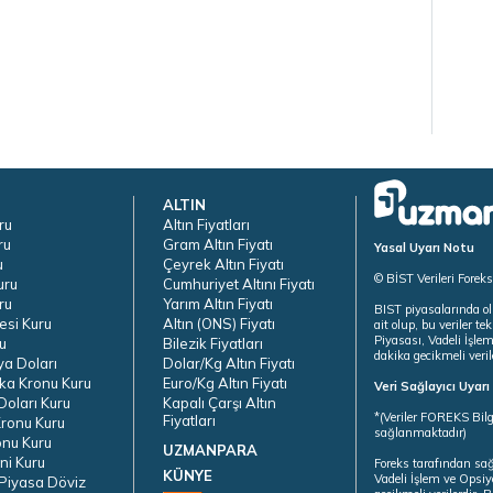
ALTIN
ru
Altın Fiyatları
ru
Gram Altın Fiyatı
Yasal Uyarı Notu
u
Çeyrek Altın Fiyatı
© BİST Verileri Forek
uru
Cumhuriyet Altını Fiyatı
ru
Yarım Altın Fiyatı
BIST piyasalarında ol
esi Kuru
Altın (ONS) Fiyatı
ait olup, bu veriler 
Piyasası, Vadeli İşle
u
Bilezik Fiyatları
dakika gecikmeli veril
ya Doları
Dolar/Kg Altın Fiyatı
ka Kronu Kuru
Euro/Kg Altın Fiyatı
Veri Sağlayıcı Uyar
oları Kuru
Kapalı Çarşı Altın
*(Veriler FOREKS Bilg
Fiyatları
ronu Kuru
sağlanmaktadır)
onu Kuru
UZMANPARA
ni Kuru
Foreks tarafından sa
KÜNYE
Vadeli İşlem ve Opsiy
Piyasa Döviz