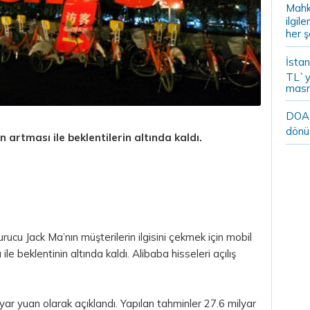
Mahk
ilgil
her ş
İstan
TL`y
masr
DOA m
dönü
 artması ile beklentilerin altında kaldı.
rucu Jack Ma’nın müşterilerin ilgisini çekmek için mobil
le beklentinin altında kaldı. Alibaba hisseleri açılış
lyar yuan olarak açıklandı. Yapılan tahminler 27.6 milyar