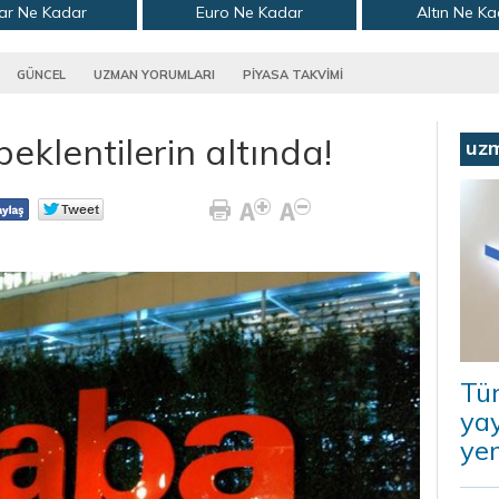
ar Ne Kadar
Euro Ne Kadar
Altın Ne K
GÜNCEL
UZMAN YORUMLARI
PİYASA TAKVİMİ
eklentilerin altında!
uz
Tü
ya
ye