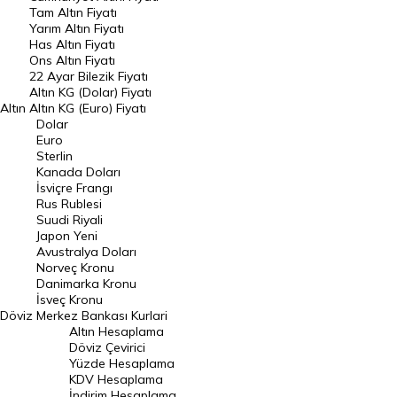
Tam Altın Fiyatı
Yarım Altın Fiyatı
DÖVİZ
Has Altın Fiyatı
Ons Altın Fiyatı
Döviz Kuru
22 Ayar Bilezik Fiyatı
Dolar Kuru
Altın KG (Dolar) Fiyatı
Altın
Altın KG (Euro) Fiyatı
Euro Kuru
Dolar
Euro
Pound Kuru
Sterlin
Kanada Doları
Frank Kuru
İsviçre Frangı
Riyal Kuru
Rus Rublesi
Suudi Riyali
Avustralya Doları
Japon Yeni
Avustralya Doları
Danimarka Kronu Kuru
Norveç Kronu
Danimarka Kronu
Kanada Doları Kuru
İsveç Kronu
Döviz
Merkez Bankası Kurlari
Norveç Kronu Kuru
Altın Hesaplama
İsveç Kronu Kuru
Döviz Çevirici
Yüzde Hesaplama
Japon Yeni Kuru
KDV Hesaplama
İndirim Hesaplama