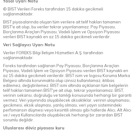
Yasal Uyarı Notu
© BİST Verileri Foreks tarafından 15 dakika gecikmeli
sağlanmaktadır.
BIST piyasalarında oluşan tüm verilere ait telif hakları tamamen
BIST'e ait olup, bu veriler tekrar yayınlanamaz. Pay Piyasası,
Borçlanma Araçları Piyasası, Vadeli İşlem ve Opsiyon Piyasası
verileri BIST kaynaklı en az 15 dakika gecikmeli verilerdir.
Veri Sağlayıcı Uyarı Notu
Veriler FOREKS Bilgi İletişim Hizmetleri A.Ş. tarafından
sağlanmaktadır.
Foreks tarafından sağlanan Pay Piyasası, Borçlanma Araçları
Piyasası, Vadeli İşlem ve Opsiyon Piyasası verileri BIST kaynaklı en
az 15 dakika gecikmeli verilerdir. BIST isim ve logosu Koruma Marka
Belgesi altında korunmakta olup izinsiz kullanılamaz, iktibas
edilemez, değiştirilemez. BIST ismi altında açıklanan tüm belgelerin
telif hakları tamamen BIST'ye ait olup, tekrar yayınlanamaz. BIST,
verinin sekansı, doğruluğu ve tamlığı konusunda herhangi bir garanti
vermez. Veri yayınında oluşabilecek aksaklıklar, verinin ulaşmaması,
gecikmesi, eksik ulaşması, yanlış olması, veri yayın sistemindeki
perfomansın düşmesi veya kesintili olması gibi hallerde Alıcı, Alt Alıcı
ve / veya Kullanıcılarda oluşabilecek herhangi bir zarardan BIST
sorumlu değildir.
Uluslarası döviz piyasası kuru