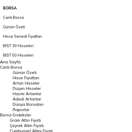
BORSA
Canlı Borsa
Günün Özeti
Hisse Senedi Fiyatları
BIST 30 Hisseleri
BIST 50 Hisseleri
Ana Sayfa
BIST 100 Hisseleri
Canlı Borsa
Günün Özeti
En Çok Artan Hisseler
Hisse Fiyatları
Artan Hisseler
En Çok Düşen Hisseler
Düşen Hisseler
Hacmi Artanlar
Hacmi Artanlar
Adedi Artanlar
Geçmiş Kapanışlar
Dünya Borsaları
Raporlar
Dünya Borsaları
Borsa
Endeksler
Gram Altın Fiyatı
Raporlar
Çeyrek Altın Fiyatı
Endeksler
Cumhuriyet Altını Fiyatı