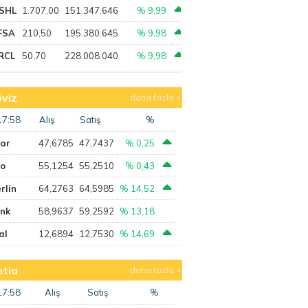
SHL
1.707,00
151.347.646
% 9,99
FSA
210,50
195.380.645
% 9,98
RCL
50,70
228.008.040
% 9,98
viz
daha fazla
17:58
Alış
Satış
%
lar
47,6785
47,7437
% 0,25
ro
55,1254
55,2510
% 0,43
rlin
64,2763
64,5985
% 14,52
ank
58,9637
59,2592
% 13,18
al
12,6894
12,7530
% 14,69
tia
daha fazla
17:58
Alış
Satış
%