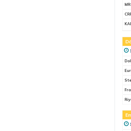
MR
CR
KA
Dö
Do
Eu
Ste
Fr
Riy
Em