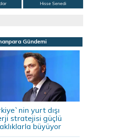
adar
Hisse Senedi
manpara Gündemi
kiye`nin yurt dışı
rji stratejisi güçlü
aklıklarla büyüyor