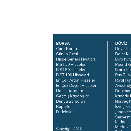
BORSA
DÖVİZ
Canlı Borsa
Döviz Ku
Günün Özeti
Dolar Ku
Hisse Senedi Fiyatları
Euro Kur
BIST 30 Hisseleri
Pound K
BIST 50 Hisseleri
Frank Ku
BIST 100 Hisseleri
Rus Rubl
En Çok Artan Hisseler
Riyal Kur
En Çok Düşen Hisseler
Avustral
Hacmi Artanlar
Danimar
Geçmiş Kapanışlar
Kanada D
Dünya Borsaları
Norveç K
Raporlar
İsveç Kr
Endeksler
Japon Ye
Serbest 
Kurları
Merkez 
Copyright 2026