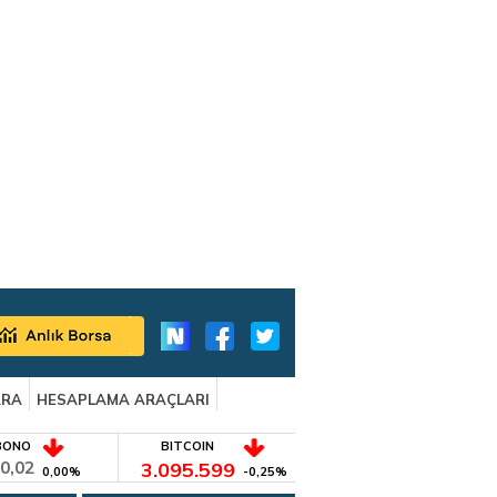
ARA
HESAPLAMA ARAÇLARI
BONO
BITCOIN
0,02
3.095.599
0,00%
-0,25%