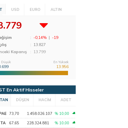
T
USD
EURO
ALTIN
3.779
eğişim
:
-0,14%
|
-19
ılış
:
13.827
nceki Kapanış
: 13.799
 Düşük
En Yüksek
3.699
13.956
ST En Aktif Hisseler
TAN
DÜŞEN
HACİM
ADET
PAE
73,70
1.458.026.107
% 10,00
PTA
67,65
228.324.881
% 10,00