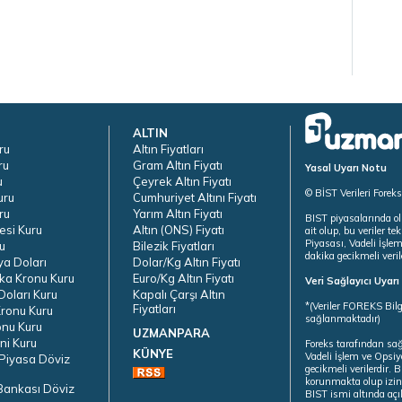
ALTIN
ru
Altın Fiyatları
ru
Gram Altın Fiyatı
Yasal Uyarı Notu
u
Çeyrek Altın Fiyatı
© BİST Verileri Forek
uru
Cumhuriyet Altını Fiyatı
ru
Yarım Altın Fiyatı
BIST piyasalarında ol
esi Kuru
Altın (ONS) Fiyatı
ait olup, bu veriler 
Piyasası, Vadeli İşle
u
Bilezik Fiyatları
dakika gecikmeli veril
ya Doları
Dolar/Kg Altın Fiyatı
ka Kronu Kuru
Euro/Kg Altın Fiyatı
Veri Sağlayıcı Uyar
oları Kuru
Kapalı Çarşı Altın
*(Veriler FOREKS Bilg
Fiyatları
ronu Kuru
sağlanmaktadır)
onu Kuru
UZMANPARA
ni Kuru
Foreks tarafından sa
KÜNYE
Vadeli İşlem ve Opsiy
Piyasa Döviz
gecikmeli verilerdir.
korunmakta olup izins
Bankası Döviz
BIST ismi altında açı