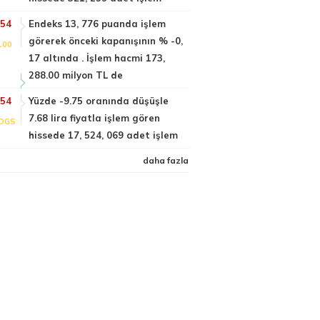
:54
Endeks 13, 776 puanda işlem
görerek önceki kapanışının % -0,
100
17 altında . İşlem hacmi 173,
288.00 milyon TL de
:54
Yüzde -9.75 oranında düşüşle
7.68 lira fiyatla işlem gören
DGS
hissede 17, 524, 069 adet işlem
daha fazla