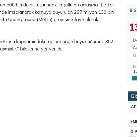
n 500 bin dolar tutarındaki koşullu ön anlaşma (Letter
BIS
hinde imzalanarak kamuya duyurulan 237 milyon 130 bin
uth Underground (Metro) projesine ilave olarak
1
D
metrosu kapsamındaki toplam proje büyüklüğümüz 302
Aç
ıştır." bilgilerine yer verildi.
Ö
En
1
BI
AR
EM
GI