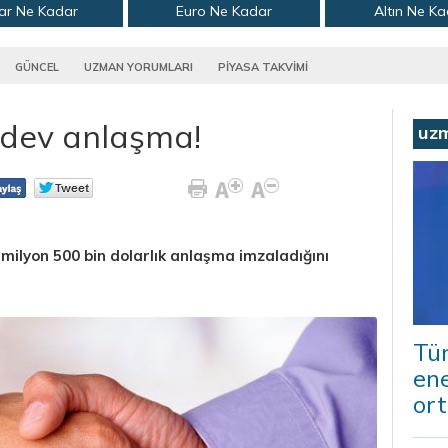
ar Ne Kadar
Euro Ne Kadar
Altın Ne K
GÜNCEL
UZMAN YORUMLARI
PİYASA TAKVİMİ
n dev anlaşma!
uz
milyon 500 bin dolarlık anlaşma imzaladığını
Tür
ene
ort