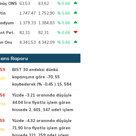
müş ONS
63,53
63,62
% 0,66
tin
1.747,47
1.752,90
% 0,66
ladyum
1.379,33
1.384,83
% 0,66
nt Pet.
82,31
82,31
% 0,66
ın Ons
4.341,53
4.342,09
% 0,66
ans Raporu
:59
BIST 30 endeksi dünkü
kapanışına göre -70, 55
030
kaybederek (% -0.45 ) 15, 584
:56
Yüzde -3.21 oranında düşüşle
44.04 lira fiyatla işlem gören
HOL
hissede 2, 601, 347 adet işlem
:55
Yüzde -4.32 oranında düşüşle
71.90 lira fiyatla işlem gören
NEL
hissede 321, 259 adet işlem