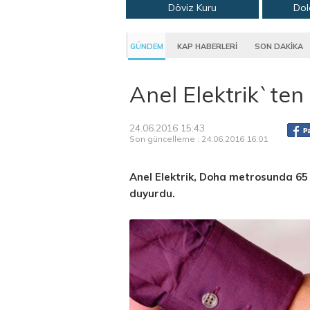
Döviz Kuru
Dol
GÜNDEM
KAP HABERLERİ
SON DAKİKA
Anel Elektrik`te
24.06.2016 15:43
Son güncelleme : 24.06.2016 16:01
Anel Elektrik, Doha metrosunda 65 
duyurdu.