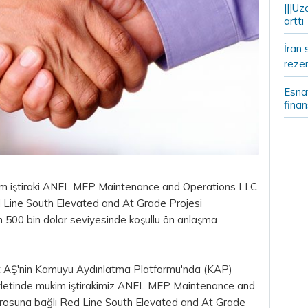
|||Uz
arttı
İran 
rezer
Esnaf
fina
ukim iştiraki ANEL MEP Maintenance and Operations LLC
 Line South Elevated and At Grade Projesi
n 500 bin
dolar
seviyesinde koşullu ön anlaşma
et AŞ'nin Kamuyu Aydınlatma Platformu'nda (KAP)
letinde mukim iştirakimiz ANEL MEP Maintenance and
rosuna bağlı Red Line South Elevated and At Grade