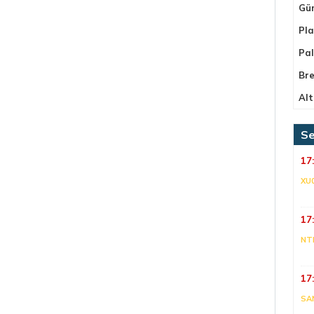
Gü
Pla
Pa
Bre
Alt
Se
17
XU
17
NT
17
SA