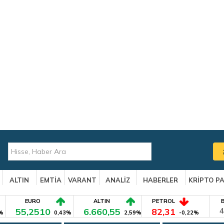
ALTIN
EMTİA
VARANT
ANALİZ
HABERLER
KRİPTO P
EURO
ALTIN
PETROL
55,2510
6.660,55
82,31
4
%
0,43%
2,59%
-0,22%