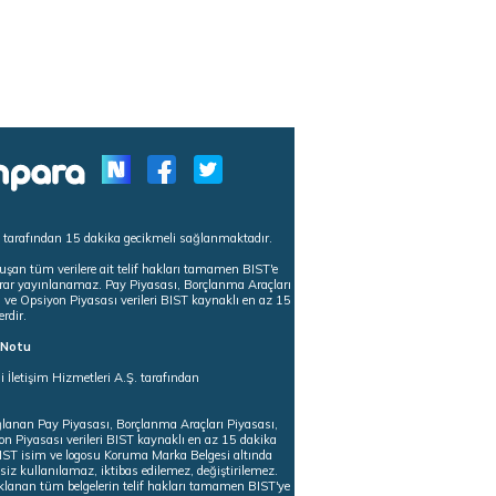
s tarafından 15 dakika gecikmeli sağlanmaktadır.
uşan tüm verilere ait telif hakları tamamen BIST'e
tekrar yayınlanamaz. Pay Piyasası, Borçlanma Araçları
m ve Opsiyon Piyasası verileri BIST kaynaklı en az 15
erdir.
ı Notu
i İletişim Hizmetleri A.Ş. tarafından
ğlanan Pay Piyasası, Borçlanma Araçları Piyasası,
on Piyasası verileri BIST kaynaklı en az 15 dakika
 BIST isim ve logosu Koruma Marka Belgesi altında
iz kullanılamaz, iktibas edilemez, değiştirilemez.
klanan tüm belgelerin telif hakları tamamen BIST'ye