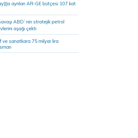
ay|||a ayrılan AR-GE bütçesi 107 kat
savaşı ABD`nin stratejik petrol
vlerini aşağı çekti
 ve sanatkara 75 milyar lira
nsman