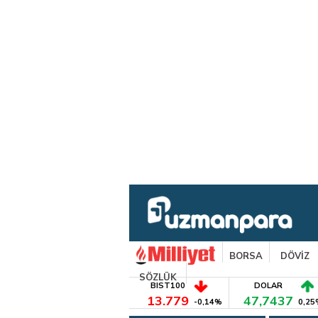
BORSA
DÖVİZ
SÖZLÜK
BIST100
DOLAR
13.779
47,7437
-0,14%
0,25