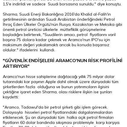
1,5'e indirildi ve sadece Suudi borsasına sunuldu." diye konuştu.
Sharma, Suudi Enerji Bakanlığına 2016'da Khalid al-Falih'in
getirilmesinin ardından Suudi Arabistan önderliğindeki Petrol
İhraç Eden Ülkeler Örgütü'nün Rusya, Kazakistan ve Meksika gibi
önemli petrol üreticisi ülkelerle müttefiklik görüşmelerine
başladığını belirterek, "Suudilerin amacı, petrol fiyatlarını varil
başına 75 dolara kadar çekmek ve Aramco'nun IPO'su için
maksimum değeri yakalamaktı ancak bu konuda başarısız
oldular." ifadelerini kullandı.
"GÜVENLİK ENDİŞELERİ ARAMCO'NUN RİSK PROFİLİNİ
ARTIRIYOR"
Aramco'nun hisse sahiplerine dağıtacağı yıllık 75 milyar dolar
tutarındaki kar payının Apple dahil olmak üzere dünyadaki tüm
şirketlerden fazla olduğuna ve bunun yatırımcıların ilgisini
çektiğine işaret eden Sharma, olası risklere ilişkin ise şunları
kaydetti:
"Aramco, Tadawul'da bir petrol şirketi gibi işlem görecek.
Dolayısıyla hisseleri petrol fiyatlarındaki dalgalanmalardan
etkilenecek. Şu an dünyadaki tüm halka açık petrol firmaları
fiyatların 60 dolar bandında sıkışması problemiyle karşı karşıya.