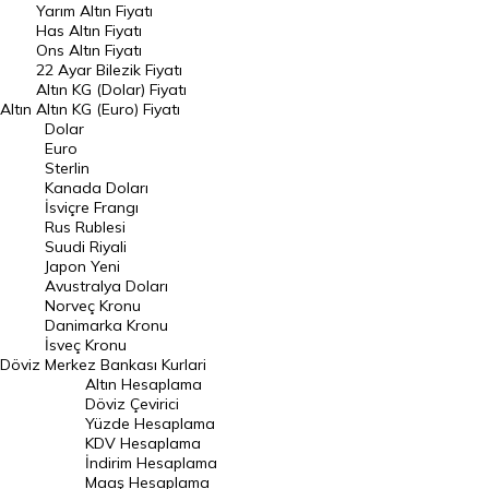
Yarım Altın Fiyatı
DÖVİZ
Has Altın Fiyatı
Ons Altın Fiyatı
Döviz Kuru
22 Ayar Bilezik Fiyatı
Dolar Kuru
Altın KG (Dolar) Fiyatı
Altın
Altın KG (Euro) Fiyatı
Euro Kuru
Dolar
Euro
Pound Kuru
Sterlin
Kanada Doları
Frank Kuru
İsviçre Frangı
Riyal Kuru
Rus Rublesi
Suudi Riyali
Avustralya Doları
Japon Yeni
Avustralya Doları
Danimarka Kronu Kuru
Norveç Kronu
Danimarka Kronu
Kanada Doları Kuru
İsveç Kronu
Döviz
Merkez Bankası Kurlari
Norveç Kronu Kuru
Altın Hesaplama
İsveç Kronu Kuru
Döviz Çevirici
Yüzde Hesaplama
Japon Yeni Kuru
KDV Hesaplama
İndirim Hesaplama
Serbest Piyasa Döviz Kurları
Maaş Hesaplama