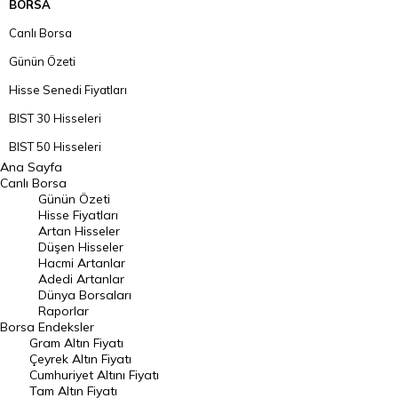
BORSA
Canlı Borsa
Günün Özeti
Hisse Senedi Fiyatları
BIST 30 Hisseleri
BIST 50 Hisseleri
Ana Sayfa
BIST 100 Hisseleri
Canlı Borsa
Günün Özeti
En Çok Artan Hisseler
Hisse Fiyatları
Artan Hisseler
En Çok Düşen Hisseler
Düşen Hisseler
Hacmi Artanlar
Hacmi Artanlar
Adedi Artanlar
Geçmiş Kapanışlar
Dünya Borsaları
Raporlar
Dünya Borsaları
Borsa
Endeksler
Gram Altın Fiyatı
Raporlar
Çeyrek Altın Fiyatı
Endeksler
Cumhuriyet Altını Fiyatı
Tam Altın Fiyatı