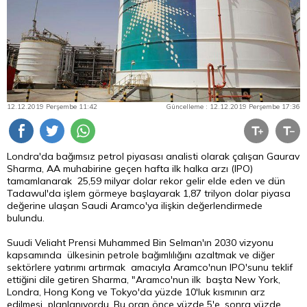
12.12.2019 Perşembe 11:42
Güncelleme : 12.12.2019 Perşembe 17:36
Londra'da bağımsız petrol piyasası analisti olarak çalışan Gaurav
Sharma, AA muhabirine geçen hafta ilk halka arzı (IPO)
tamamlanarak 25,59 milyar dolar rekor gelir elde eden ve dün
Tadawul'da işlem görmeye başlayarak 1,87 trilyon dolar piyasa
değerine ulaşan Saudi Aramco'ya ilişkin değerlendirmede
bulundu.
Suudi Veliaht Prensi Muhammed Bin Selman'ın 2030 vizyonu
kapsamında ülkesinin petrole bağımlılığını azaltmak ve diğer
sektörlere yatırımı artırmak amacıyla Aramco'nun IPO'sunu teklif
ettiğini dile getiren Sharma, "Aramco'nun ilk başta New York,
Londra, Hong Kong ve Tokyo'da yüzde 10'luk kısmının arz
edilmesi planlanıyordu. Bu oran önce yüzde 5'e, sonra yüzde