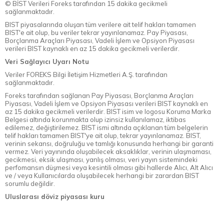
© BİST Verileri Foreks tarafından 15 dakika gecikmeli
sağlanmaktadır.
BIST piyasalarında oluşan tüm verilere ait telif hakları tamamen
BIST'e ait olup, bu veriler tekrar yayınlanamaz. Pay Piyasası,
Borçlanma Araçları Piyasası, Vadeli İşlem ve Opsiyon Piyasası
verileri BIST kaynaklı en az 15 dakika gecikmeli verilerdir.
Veri Sağlayıcı Uyarı Notu
Veriler FOREKS Bilgi İletişim Hizmetleri A.Ş. tarafından
sağlanmaktadır.
Foreks tarafından sağlanan Pay Piyasası, Borçlanma Araçları
Piyasası, Vadeli İşlem ve Opsiyon Piyasası verileri BIST kaynaklı en
az 15 dakika gecikmeli verilerdir. BIST isim ve logosu Koruma Marka
Belgesi altında korunmakta olup izinsiz kullanılamaz, iktibas
edilemez, değiştirilemez. BIST ismi altında açıklanan tüm belgelerin
telif hakları tamamen BIST'ye ait olup, tekrar yayınlanamaz. BIST,
verinin sekansı, doğruluğu ve tamlığı konusunda herhangi bir garanti
vermez. Veri yayınında oluşabilecek aksaklıklar, verinin ulaşmaması,
gecikmesi, eksik ulaşması, yanlış olması, veri yayın sistemindeki
perfomansın düşmesi veya kesintili olması gibi hallerde Alıcı, Alt Alıcı
ve / veya Kullanıcılarda oluşabilecek herhangi bir zarardan BIST
sorumlu değildir.
Uluslarası döviz piyasası kuru