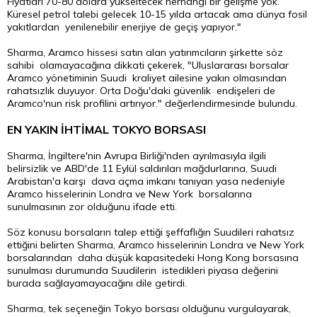
Fiyatları 70-80 dolara yükseltecek herhangi bir gelişme yok.
Küresel petrol talebi gelecek 10-15 yılda artacak ama dünya fosil
yakıtlardan yenilenebilir enerjiye de geçiş yapıyor."
Sharma, Aramco hissesi satın alan yatırımcıların şirkette söz
sahibi olamayacağına dikkati çekerek, "Uluslararası borsalar
Aramco yönetiminin Suudi kraliyet ailesine yakın olmasından
rahatsızlık duyuyor. Orta Doğu'daki güvenlik endişeleri de
Aramco'nun risk profilini artırıyor." değerlendirmesinde bulundu.
EN YAKIN İHTİMAL TOKYO BORSASI
Sharma, İngiltere'nin Avrupa Birliği'nden ayrılmasıyla ilgili
belirsizlik ve ABD'de 11 Eylül saldırıları mağdurlarına, Suudi
Arabistan'a karşı dava açma imkanı tanıyan yasa nedeniyle
Aramco hisselerinin Londra ve New York borsalarına
sunulmasının zor olduğunu ifade etti.
Söz konusu borsaların talep ettiği şeffaflığın Suudileri rahatsız
ettiğini belirten Sharma, Aramco hisselerinin Londra ve New York
borsalarından daha düşük kapasitedeki Hong Kong borsasına
sunulması durumunda Suudilerin istedikleri piyasa değerini
burada sağlayamayacağını dile getirdi.
Sharma, tek seçeneğin Tokyo borsası olduğunu vurgulayarak,