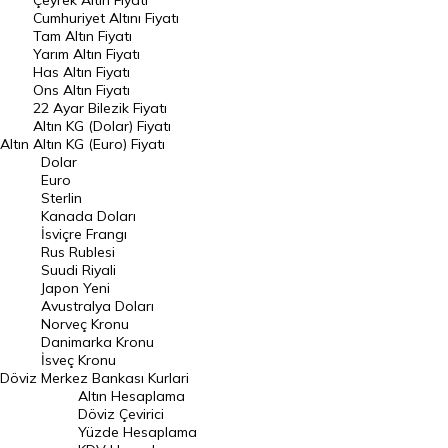
Çeyrek Altın Fiyatı
Endeksler
Cumhuriyet Altını Fiyatı
Tam Altın Fiyatı
Yarım Altın Fiyatı
DÖVİZ
Has Altın Fiyatı
Ons Altın Fiyatı
Döviz Kuru
22 Ayar Bilezik Fiyatı
Dolar Kuru
Altın KG (Dolar) Fiyatı
Altın
Altın KG (Euro) Fiyatı
Euro Kuru
Dolar
Euro
Pound Kuru
Sterlin
Kanada Doları
Frank Kuru
İsviçre Frangı
Riyal Kuru
Rus Rublesi
Suudi Riyali
Avustralya Doları
Japon Yeni
Avustralya Doları
Danimarka Kronu Kuru
Norveç Kronu
Danimarka Kronu
Kanada Doları Kuru
İsveç Kronu
Döviz
Merkez Bankası Kurlari
Norveç Kronu Kuru
Altın Hesaplama
İsveç Kronu Kuru
Döviz Çevirici
Yüzde Hesaplama
Japon Yeni Kuru