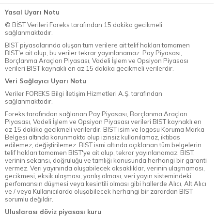
Yasal Uyarı Notu
© BİST Verileri Foreks tarafından 15 dakika gecikmeli
sağlanmaktadır.
BIST piyasalarında oluşan tüm verilere ait telif hakları tamamen
BIST'e ait olup, bu veriler tekrar yayınlanamaz. Pay Piyasası,
Borçlanma Araçları Piyasası, Vadeli İşlem ve Opsiyon Piyasası
verileri BIST kaynaklı en az 15 dakika gecikmeli verilerdir.
Veri Sağlayıcı Uyarı Notu
Veriler FOREKS Bilgi İletişim Hizmetleri A.Ş. tarafından
sağlanmaktadır.
Foreks tarafından sağlanan Pay Piyasası, Borçlanma Araçları
Piyasası, Vadeli İşlem ve Opsiyon Piyasası verileri BIST kaynaklı en
az 15 dakika gecikmeli verilerdir. BIST isim ve logosu Koruma Marka
Belgesi altında korunmakta olup izinsiz kullanılamaz, iktibas
edilemez, değiştirilemez. BIST ismi altında açıklanan tüm belgelerin
telif hakları tamamen BIST'ye ait olup, tekrar yayınlanamaz. BIST,
verinin sekansı, doğruluğu ve tamlığı konusunda herhangi bir garanti
vermez. Veri yayınında oluşabilecek aksaklıklar, verinin ulaşmaması,
gecikmesi, eksik ulaşması, yanlış olması, veri yayın sistemindeki
perfomansın düşmesi veya kesintili olması gibi hallerde Alıcı, Alt Alıcı
ve / veya Kullanıcılarda oluşabilecek herhangi bir zarardan BIST
sorumlu değildir.
Uluslarası döviz piyasası kuru