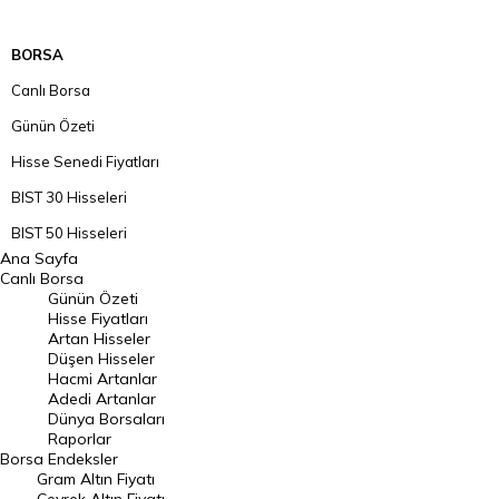
BORSA
Canlı Borsa
Günün Özeti
Hisse Senedi Fiyatları
BIST 30 Hisseleri
BIST 50 Hisseleri
Ana Sayfa
BIST 100 Hisseleri
Canlı Borsa
Günün Özeti
En Çok Artan Hisseler
Hisse Fiyatları
Artan Hisseler
En Çok Düşen Hisseler
Düşen Hisseler
Hacmi Artanlar
Hacmi Artanlar
Adedi Artanlar
Geçmiş Kapanışlar
Dünya Borsaları
Raporlar
Dünya Borsaları
Borsa
Endeksler
Gram Altın Fiyatı
Raporlar