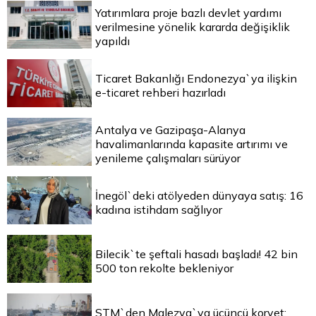
Yatırımlara proje bazlı devlet yardımı
verilmesine yönelik kararda değişiklik
yapıldı
Ticaret Bakanlığı Endonezya`ya ilişkin
e-ticaret rehberi hazırladı
Antalya ve Gazipaşa-Alanya
havalimanlarında kapasite artırımı ve
yenileme çalışmaları sürüyor
İnegöl`deki atölyeden dünyaya satış: 16
kadına istihdam sağlıyor
Bilecik`te şeftali hasadı başladı! 42 bin
500 ton rekolte bekleniyor
STM`den Malezya`ya üçüncü korvet: