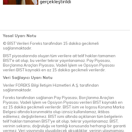
gerçekleştirildi
Yasal Uyarı Notu
© BİST Verileri Foreks tarafından 15 dakika gecikmeli
sağlanmaktadır.
BIST piyasalarında oluşan tüm verilere ait telif hakları tamamen
BIST'e ait olup, bu veriler tekrar yayınlanamaz. Pay Piyasası,
Borçlanma Araçları Piyasası, Vadeli İşlem ve Opsiyon Piyasası
verileri BIST kaynaklı en az 15 dakika gecikmeli verilerdir.
Veri Sağlayıcı Uyarı Notu
Veriler FOREKS Bilgi İletişim Hizmetleri A.Ş. tarafından
sağlanmaktadır.
Foreks tarafından sağlanan Pay Piyasası, Borçlanma Araçları
Piyasası, Vadeli İşlem ve Opsiyon Piyasası verileri BIST kaynaklı en
az 15 dakika gecikmeli verilerdir. BIST isim ve logosu Koruma Marka
Belgesi altında korunmakta olup izinsiz kullanılamaz, iktibas
edilemez, değiştirilemez. BIST ismi altında açıklanan tüm belgelerin
telif hakları tamamen BIST'ye ait olup, tekrar yayınlanamaz. BIST,
verinin sekansı, doğruluğu ve tamlığı konusunda herhangi bir garanti
vermez. Veri yayınında oluşabilecek aksaklıklar, verinin ulaşmaması,