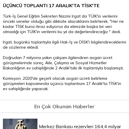
ÜÇÜNCÜ TOPLANTI 17 ARALIK'TA TİSK'TE
Türk-İş Genel Eğitim Sekreteri Nazmi Irgat da TÜİK'in verilerini
önceki seneler olduğu gibi dikkate alacaklarını belirterek, "Her ne
kadar TİSK buna itiraz ediyorsa da elimizde başka bir veri
olmadığı için TÜİK'in verilerini bu yıl da değerlendireceğiz." dedi.
Irgat, bugünkü toplantıyla ilgili Hak-İş ve DİSK'i bilgilendireceklerini
de sözlerine ekledi.
Doğrudan 7 milyona yakın çalışanı ilgilendiren asgari ücret
görüşmelerinde süreç, Aile, Çalışma ve Sosyal Hizmetler
Bakanlığının ev sahipliğinde 2 Aralık'taki ilk toplantıyla başlamıştı.
Komisyon, 2020'de geçerli olacak asgari ücreti belirleme
görüşmeleri kapsamında üçüncü toplantısını 17 Aralık'ta TİSK'in
ev sahipliğinde yapacak.
En Çok Okunan Haberler
Merkez Bankası rezervleri 164,4 milyar