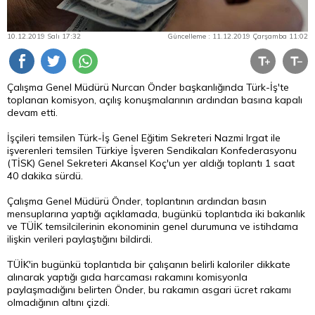
10.12.2019 Salı 17:32
Güncelleme : 11.12.2019 Çarşamba 11:02
Çalışma Genel Müdürü Nurcan Önder başkanlığında Türk-İş'te
toplanan komisyon, açılış konuşmalarının ardından basına kapalı
devam etti.
İşçileri temsilen Türk-İş Genel Eğitim Sekreteri Nazmi Irgat ile
işverenleri temsilen Türkiye İşveren Sendikaları Konfederasyonu
(TİSK) Genel Sekreteri Akansel Koç'un yer aldığı toplantı 1 saat
40 dakika sürdü.
Çalışma Genel Müdürü Önder, toplantının ardından basın
mensuplarına yaptığı açıklamada, bugünkü toplantıda iki bakanlık
ve TÜİK temsilcilerinin ekonominin genel durumuna ve istihdama
ilişkin verileri paylaştığını bildirdi.
TÜİK'in bugünkü toplantıda bir çalışanın belirli kaloriler dikkate
alınarak yaptığı gıda harcaması rakamını komisyonla
paylaşmadığını belirten Önder, bu rakamın asgari ücret rakamı
olmadığının altını çizdi.