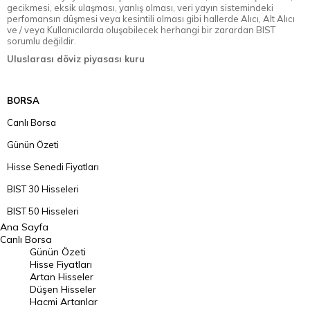
gecikmesi, eksik ulaşması, yanlış olması, veri yayın sistemindeki
perfomansın düşmesi veya kesintili olması gibi hallerde Alıcı, Alt Alıcı
ve / veya Kullanıcılarda oluşabilecek herhangi bir zarardan BIST
sorumlu değildir.
Uluslarası döviz piyasası kuru
BORSA
Canlı Borsa
Günün Özeti
Hisse Senedi Fiyatları
BIST 30 Hisseleri
BIST 50 Hisseleri
Ana Sayfa
BIST 100 Hisseleri
Canlı Borsa
Günün Özeti
En Çok Artan Hisseler
Hisse Fiyatları
Artan Hisseler
En Çok Düşen Hisseler
Düşen Hisseler
Hacmi Artanlar
Hacmi Artanlar