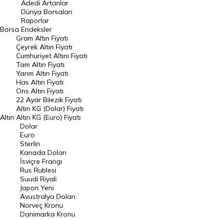
Adedi Artanlar
Geçmiş Kapanışlar
Dünya Borsaları
Raporlar
Dünya Borsaları
Borsa
Endeksler
Gram Altın Fiyatı
Raporlar
Çeyrek Altın Fiyatı
Endeksler
Cumhuriyet Altını Fiyatı
Tam Altın Fiyatı
Yarım Altın Fiyatı
DÖVİZ
Has Altın Fiyatı
Ons Altın Fiyatı
Döviz Kuru
22 Ayar Bilezik Fiyatı
Dolar Kuru
Altın KG (Dolar) Fiyatı
Altın
Altın KG (Euro) Fiyatı
Euro Kuru
Dolar
Euro
Pound Kuru
Sterlin
Kanada Doları
Frank Kuru
İsviçre Frangı
Riyal Kuru
Rus Rublesi
Suudi Riyali
Avustralya Doları
Japon Yeni
Avustralya Doları
Danimarka Kronu Kuru
Norveç Kronu
Danimarka Kronu
Kanada Doları Kuru