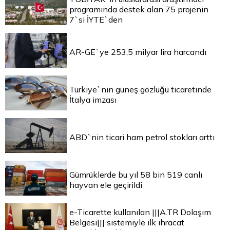
programında destek alan 75 projenin
7`si İYTE`den
AR-GE`ye 253,5 milyar lira harcandı
Türkiye`nin güneş gözlüğü ticaretinde
İtalya imzası
ABD`nin ticari ham petrol stokları arttı
Gümrüklerde bu yıl 58 bin 519 canlı
hayvan ele geçirildi
e-Ticarette kullanılan |||A.TR Dolaşım
Belgesi||| sistemiyle ilk ihracat