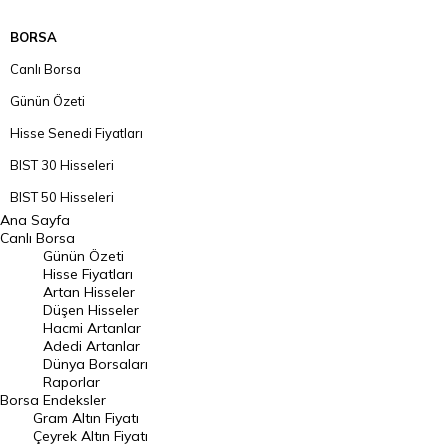
BORSA
Canlı Borsa
Günün Özeti
Hisse Senedi Fiyatları
BIST 30 Hisseleri
BIST 50 Hisseleri
Ana Sayfa
BIST 100 Hisseleri
Canlı Borsa
Günün Özeti
En Çok Artan Hisseler
Hisse Fiyatları
Artan Hisseler
En Çok Düşen Hisseler
Düşen Hisseler
Hacmi Artanlar
Hacmi Artanlar
Adedi Artanlar
Geçmiş Kapanışlar
Dünya Borsaları
Raporlar
Dünya Borsaları
Borsa
Endeksler
Gram Altın Fiyatı
Raporlar
Çeyrek Altın Fiyatı