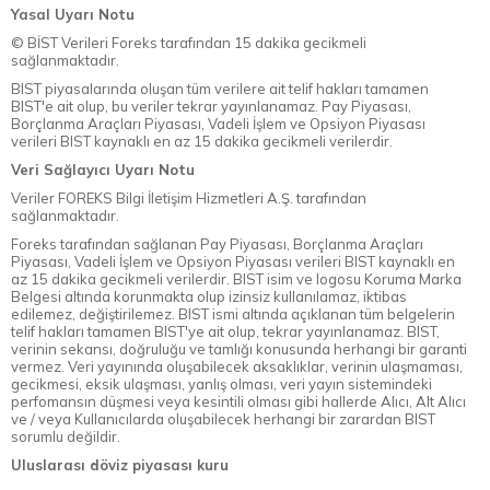
Yasal Uyarı Notu
© BİST Verileri Foreks tarafından 15 dakika gecikmeli
sağlanmaktadır.
BIST piyasalarında oluşan tüm verilere ait telif hakları tamamen
BIST'e ait olup, bu veriler tekrar yayınlanamaz. Pay Piyasası,
Borçlanma Araçları Piyasası, Vadeli İşlem ve Opsiyon Piyasası
verileri BIST kaynaklı en az 15 dakika gecikmeli verilerdir.
Veri Sağlayıcı Uyarı Notu
Veriler FOREKS Bilgi İletişim Hizmetleri A.Ş. tarafından
sağlanmaktadır.
Foreks tarafından sağlanan Pay Piyasası, Borçlanma Araçları
Piyasası, Vadeli İşlem ve Opsiyon Piyasası verileri BIST kaynaklı en
az 15 dakika gecikmeli verilerdir. BIST isim ve logosu Koruma Marka
Belgesi altında korunmakta olup izinsiz kullanılamaz, iktibas
edilemez, değiştirilemez. BIST ismi altında açıklanan tüm belgelerin
telif hakları tamamen BIST'ye ait olup, tekrar yayınlanamaz. BIST,
verinin sekansı, doğruluğu ve tamlığı konusunda herhangi bir garanti
vermez. Veri yayınında oluşabilecek aksaklıklar, verinin ulaşmaması,
gecikmesi, eksik ulaşması, yanlış olması, veri yayın sistemindeki
perfomansın düşmesi veya kesintili olması gibi hallerde Alıcı, Alt Alıcı
ve / veya Kullanıcılarda oluşabilecek herhangi bir zarardan BIST
sorumlu değildir.
Uluslarası döviz piyasası kuru