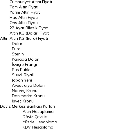
Endeksler
Cumhuriyet Altını Fiyatı
Tam Altın Fiyatı
Yarım Altın Fiyatı
DÖVİZ
Has Altın Fiyatı
Ons Altın Fiyatı
Döviz Kuru
22 Ayar Bilezik Fiyatı
Dolar Kuru
Altın KG (Dolar) Fiyatı
Altın
Altın KG (Euro) Fiyatı
Euro Kuru
Dolar
Euro
Pound Kuru
Sterlin
Kanada Doları
Frank Kuru
İsviçre Frangı
Riyal Kuru
Rus Rublesi
Suudi Riyali
Avustralya Doları
Japon Yeni
Avustralya Doları
Danimarka Kronu Kuru
Norveç Kronu
Danimarka Kronu
Kanada Doları Kuru
İsveç Kronu
Döviz
Merkez Bankası Kurlari
Norveç Kronu Kuru
Altın Hesaplama
İsveç Kronu Kuru
Döviz Çevirici
Yüzde Hesaplama
Japon Yeni Kuru
KDV Hesaplama