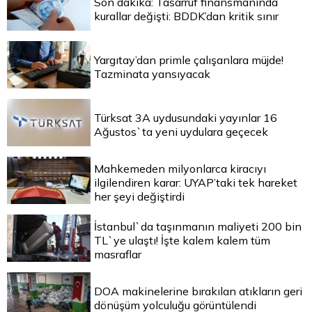
Son dakika: Tasarruf finansmanında
kurallar değişti: BDDK’dan kritik sınır
Yargıtay’dan primle çalışanlara müjde!
Tazminata yansıyacak
Türksat 3A uydusundaki yayınlar 16
Ağustos`ta yeni uydulara geçecek
Mahkemeden milyonlarca kiracıyı
ilgilendiren karar: UYAP’taki tek hareket
her şeyi değiştirdi
İstanbul`da taşınmanın maliyeti 200 bin
TL`ye ulaştı! İşte kalem kalem tüm
masraflar
DOA makinelerine bırakılan atıkların geri
dönüşüm yolculuğu görüntülendi