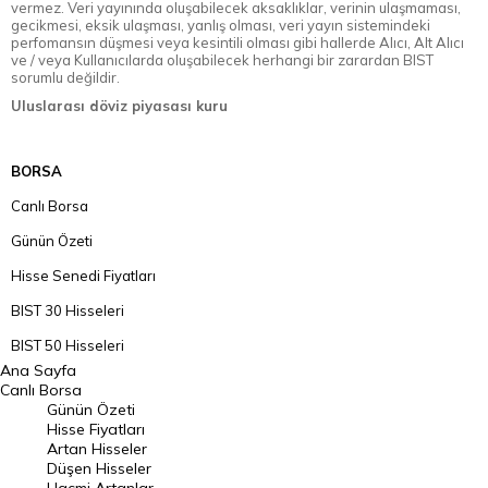
vermez. Veri yayınında oluşabilecek aksaklıklar, verinin ulaşmaması,
gecikmesi, eksik ulaşması, yanlış olması, veri yayın sistemindeki
perfomansın düşmesi veya kesintili olması gibi hallerde Alıcı, Alt Alıcı
ve / veya Kullanıcılarda oluşabilecek herhangi bir zarardan BIST
sorumlu değildir.
Uluslarası döviz piyasası kuru
BORSA
Canlı Borsa
Günün Özeti
Hisse Senedi Fiyatları
BIST 30 Hisseleri
BIST 50 Hisseleri
Ana Sayfa
BIST 100 Hisseleri
Canlı Borsa
Günün Özeti
En Çok Artan Hisseler
Hisse Fiyatları
Artan Hisseler
En Çok Düşen Hisseler
Düşen Hisseler
Hacmi Artanlar