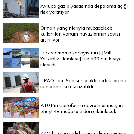
Avrupa gaz piyasasında depolama açığı
risk yaratıyor
Orman yangınlarıyla mücadelede
kullanılan yangın havuzlarının sayısı
artırılıyor
Türk savunma sanayisinin |||Milli
Yetkinlik Hamlesi||| ile 500 bin kişiye
ulaşıldı
TPAO`nun Samsun açıklarındaki arama
ruhsatının süresi uzatıldı
A101’in Carrefour’u devralmasına şartlı
onay! 48 mağaza elden çıkarılacak
KKM bakiyesindeki düşüş devam ediyor