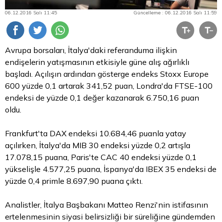
06.12.2016 Salı 11:45
Güncelleme : 06.12.2016 Salı 11:59
Avrupa borsaları, İtalya'daki referanduma ilişkin
endişelerin yatışmasının etkisiyle güne alış ağırlıklı
başladı. Açılışın ardından gösterge endeks Stoxx Europe
600 yüzde 0,1 artarak 341,52 puan, Londra'da FTSE-100
endeksi de yüzde 0,1 değer kazanarak 6.750,16 puan
oldu.
Frankfurt'ta DAX endeksi 10.684,46 puanla yatay
açılırken, İtalya'da MIB 30 endeksi yüzde 0,2 artışla
17.078,15 puana, Paris'te CAC 40 endeksi yüzde 0,1
yükselişle 4.577,25 puana, İspanya'da IBEX 35 endeksi de
yüzde 0,4 primle 8.697,90 puana çıktı.
Analistler, İtalya Başbakanı Matteo Renzi'nin istifasının
ertelenmesinin siyasi belirsizliği bir süreliğine gündemden