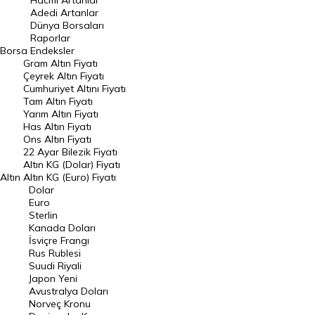
Hacmi Artanlar
Adedi Artanlar
Geçmiş Kapanışlar
Dünya Borsaları
Raporlar
Dünya Borsaları
Borsa
Endeksler
Gram Altın Fiyatı
Raporlar
Çeyrek Altın Fiyatı
Endeksler
Cumhuriyet Altını Fiyatı
Tam Altın Fiyatı
Yarım Altın Fiyatı
DÖVİZ
Has Altın Fiyatı
Ons Altın Fiyatı
Döviz Kuru
22 Ayar Bilezik Fiyatı
Dolar Kuru
Altın KG (Dolar) Fiyatı
Altın
Altın KG (Euro) Fiyatı
Euro Kuru
Dolar
Euro
Pound Kuru
Sterlin
Kanada Doları
Frank Kuru
İsviçre Frangı
Riyal Kuru
Rus Rublesi
Suudi Riyali
Avustralya Doları
Japon Yeni
Avustralya Doları
Danimarka Kronu Kuru
Norveç Kronu