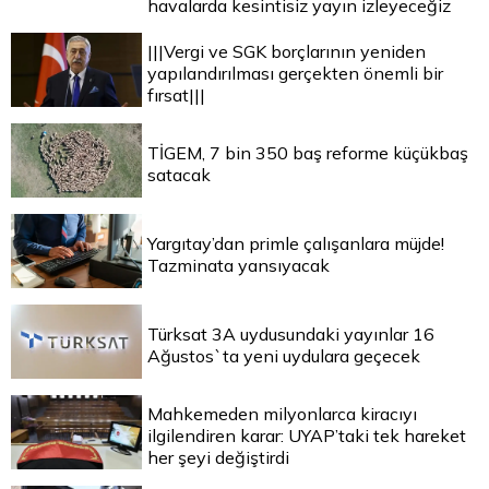
havalarda kesintisiz yayın izleyeceğiz
|||Vergi ve SGK borçlarının yeniden
yapılandırılması gerçekten önemli bir
fırsat|||
TİGEM, 7 bin 350 baş reforme küçükbaş
satacak
Yargıtay’dan primle çalışanlara müjde!
Tazminata yansıyacak
Türksat 3A uydusundaki yayınlar 16
Ağustos`ta yeni uydulara geçecek
Mahkemeden milyonlarca kiracıyı
ilgilendiren karar: UYAP’taki tek hareket
her şeyi değiştirdi