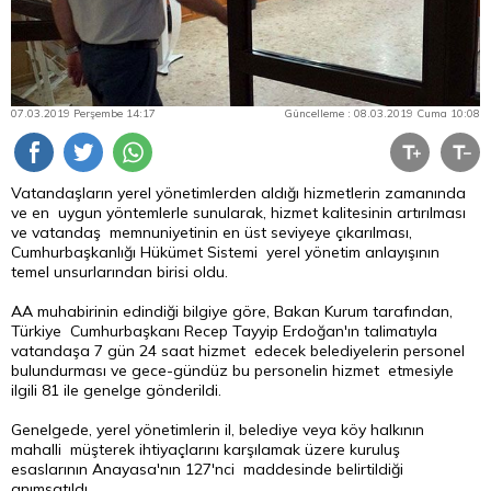
07.03.2019 Perşembe 14:17
Güncelleme : 08.03.2019 Cuma 10:08
Vatandaşların yerel yönetimlerden aldığı hizmetlerin zamanında
ve en uygun yöntemlerle sunularak, hizmet kalitesinin artırılması
ve vatandaş memnuniyetinin en üst seviyeye çıkarılması,
Cumhurbaşkanlığı Hükümet Sistemi yerel yönetim anlayışının
temel unsurlarından birisi oldu.
AA muhabirinin edindiği bilgiye göre,
Bakan
Kurum tarafından,
Türkiye Cumhurbaşkanı Recep Tayyip Erdoğan'ın talimatıyla
vatandaşa 7 gün 24 saat hizmet edecek belediyelerin personel
bulundurması ve gece-gündüz bu personelin hizmet etmesiyle
ilgili 81 ile genelge gönderildi.
Genelgede, yerel yönetimlerin il, belediye veya köy halkının
mahalli müşterek ihtiyaçlarını karşılamak üzere kuruluş
esaslarının Anayasa'nın 127'nci maddesinde belirtildiği
anımsatıldı.