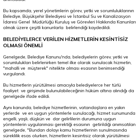
Bu kapsamda, yerel yönetimlerin görev, yetki ve sorumluluklarının
Belediye, Büyükşehir Belediyesi ve İstanbul Su ve Kanalizasyon
İdaresi Genel Müdürlüğü Kuruluş ve Görevleri Hakkında Kanunları
olmak üzere çeşitli kanunlarla belirlendiği kaydedildi.
BELEDİYELERCE VERİLEN HİZMETLERİN KESİNTİSİZ
OLMASI ÖNEMLİ
Genelgede, Belediye Kanunu'nda, belediyelerin görev, yetki ve
sorumlulukları belirlenirken temel ilke olarak sunulacak hizmetin,
"mahalli ve müşterek" nitelikte olması esasının benimsendiği
vurgulandı.
Bu hizmetlerin yürütülmesi amacıyla belediyelerce her türlü
faaliyet ve girişimde bulunulabileceğinin hüküm altına alındığı da
genelgede ifade edildi.
Aynı kanunda, belediye hizmetlerinin, vatandaşlara en yakın
yerlerde ve en uygun yöntemlerle sunulacağı, hizmet sunumunda
engelli, yaşlı, düşkün ve dar gelirlilerin durumuna uygun
yöntemlerin uygulanması gerektiği esasının getirildiği anımsatılan
genelgede, "Bundan dolayı kamu hizmetlerinin sunulmasında
süreklilik esas olurken, hizmetlerin kesintisiz olarak yürütülmesi