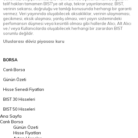
telif hakları tamamen BIST'ye ait olup, tekrar yayınlanamaz. BIST,
verinin sekansı, doğruluğu ve tamlığı konusunda herhangi bir garanti
vermez. Veri yayınında oluşabilecek aksaklıklar, verinin ulaşmaması,
gecikmesi, eksik ulaşması, yanlış olması, veri yayın sistemindeki
perfomansın düşmesi veya kesintili olması gibi hallerde Alıcı, Alt Alıcı
ve / veya Kullanıcılarda oluşabilecek herhangi bir zarardan BIST
sorumlu değildir.
Uluslarası döviz piyasası kuru
BORSA
Canlı Borsa
Günün Özeti
Hisse Senedi Fiyatları
BIST 30 Hisseleri
BIST 50 Hisseleri
Ana Sayfa
BIST 100 Hisseleri
Canlı Borsa
Günün Özeti
En Çok Artan Hisseler
Hisse Fiyatları