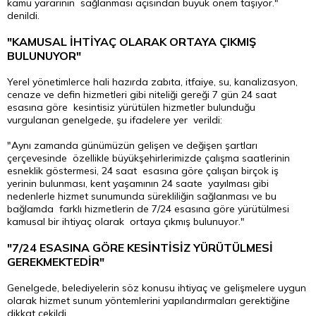
kamu yararının sağlanması açısından büyük önem taşıyor."
denildi.
"KAMUSAL İHTİYAÇ OLARAK ORTAYA ÇIKMIŞ
BULUNUYOR"
Yerel yönetimlerce hali hazırda zabıta, itfaiye, su, kanalizasyon,
cenaze ve defin hizmetleri gibi niteliği gereği 7 gün 24 saat
esasına göre kesintisiz yürütülen hizmetler bulunduğu
vurgulanan genelgede, şu ifadelere yer verildi:
"Aynı zamanda günümüzün gelişen ve değişen şartları
çerçevesinde özellikle büyükşehirlerimizde çalışma saatlerinin
esneklik göstermesi, 24 saat esasına göre çalışan birçok iş
yerinin bulunması,
kent
yaşamının 24 saate yayılması gibi
nedenlerle hizmet sunumunda sürekliliğin sağlanması ve bu
bağlamda farklı hizmetlerin de 7/24 esasına göre yürütülmesi
kamusal bir ihtiyaç olarak ortaya çıkmış bulunuyor."
"7/24 ESASINA GÖRE KESİNTİSİZ YÜRÜTÜLMESİ
GEREKMEKTEDİR"
Genelgede, belediyelerin söz konusu ihtiyaç ve gelişmelere uygun
olarak hizmet sunum yöntemlerini yapılandırmaları gerektiğine
dikkat çekildi.