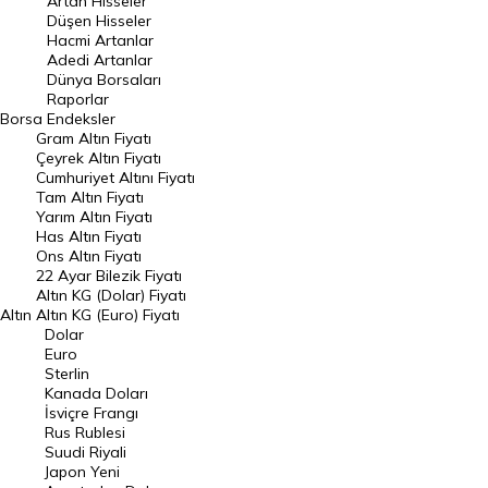
Artan Hisseler
En Çok Düşen Hisseler
Düşen Hisseler
Hacmi Artanlar
Hacmi Artanlar
Adedi Artanlar
Geçmiş Kapanışlar
Dünya Borsaları
Raporlar
Dünya Borsaları
Borsa
Endeksler
Gram Altın Fiyatı
Raporlar
Çeyrek Altın Fiyatı
Endeksler
Cumhuriyet Altını Fiyatı
Tam Altın Fiyatı
Yarım Altın Fiyatı
DÖVİZ
Has Altın Fiyatı
Ons Altın Fiyatı
Döviz Kuru
22 Ayar Bilezik Fiyatı
Dolar Kuru
Altın KG (Dolar) Fiyatı
Altın
Altın KG (Euro) Fiyatı
Euro Kuru
Dolar
Euro
Pound Kuru
Sterlin
Kanada Doları
Frank Kuru
İsviçre Frangı
Riyal Kuru
Rus Rublesi
Suudi Riyali
Avustralya Doları
Japon Yeni