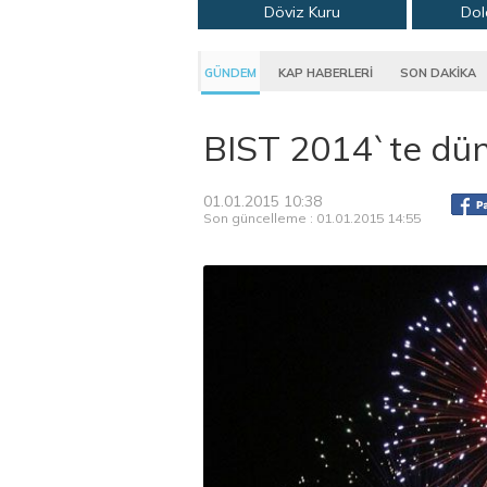
Döviz Kuru
Dol
GÜNDEM
KAP HABERLERİ
SON DAKİKA
BIST 2014`te dün
01.01.2015 10:38
Son güncelleme : 01.01.2015 14:55