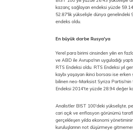
BIST 100 yılı yüzde 26.43 yükselişle d
kazanç sağlayan endeksi yüzde 59.14 i
52.87'lik yükselişle dünya genelindeki
endeks oldu.
En büyük darbe Rusya'ya
Yerel para birimi cinsinden yılın en fa
ve ABD ile Avrupa'nın uyguladığı yapt
RTS Endeksi oldu. RTS Endeksi yıl gen
kaybı yaşayan ikinci borsası ise erken 
bilinen neo-Marksist Syriza Partisi'nin 
Endeksi 2014'te yüzde 28.94 değer ka
Analistler BIST 100'deki yükselişte, p
cari açık ve enflasyon görünümü tarafl
gerçekleşen yılda ekonomi yönetimini
kuruluşlarının not düşürmeye gitmemesin