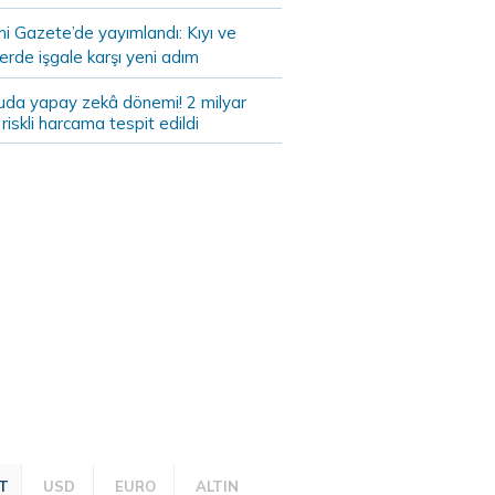
i Gazete’de yayımlandı: Kıyı ve
lerde işgale karşı yeni adım
da yapay zekâ dönemi! 2 milyar
ık riskli harcama tespit edildi
T
USD
EURO
ALTIN