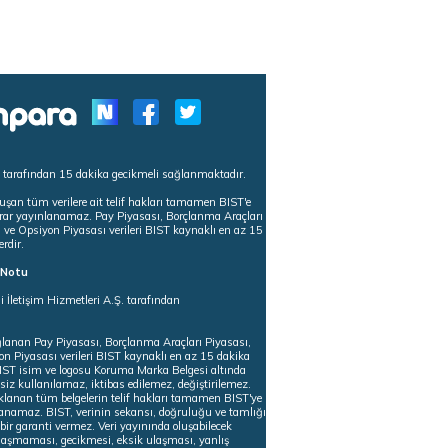
s tarafından 15 dakika gecikmeli sağlanmaktadır.
uşan tüm verilere ait telif hakları tamamen BIST'e
tekrar yayınlanamaz. Pay Piyasası, Borçlanma Araçları
m ve Opsiyon Piyasası verileri BIST kaynaklı en az 15
erdir.
ı Notu
i İletişim Hizmetleri A.Ş. tarafından
ğlanan Pay Piyasası, Borçlanma Araçları Piyasası,
on Piyasası verileri BIST kaynaklı en az 15 dakika
 BIST isim ve logosu Koruma Marka Belgesi altında
iz kullanılamaz, iktibas edilemez, değiştirilemez.
klanan tüm belgelerin telif hakları tamamen BIST'ye
nlanamaz. BIST, verinin sekansı, doğruluğu ve tamlığı
ir garanti vermez. Veri yayınında oluşabilecek
ulaşmaması, gecikmesi, eksik ulaşması, yanlış