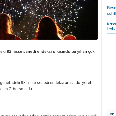
Resm
sahil
Kamu
liral
ki 93 hisse senedi endeksi arasında bu yıl en çok
enelindeki 93 hisse senedi endeksi arasında, yerel
selen 7. borsa oldu.
BIS