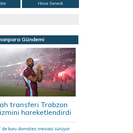
adar
Hisse Senedi
manpara Gündemi
ah transferi Trabzon
izmini hareketlendirdi
r`de kuru domates mesaisi sürüyor