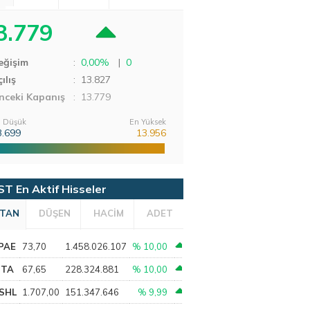
3.779
eğişim
:
0,00%
|
0
ılış
:
13.827
nceki Kapanış
: 13.779
 Düşük
En Yüksek
3.699
13.956
ST En Aktif Hisseler
TAN
DÜŞEN
HACİM
ADET
PAE
73,70
1.458.026.107
% 10,00
PTA
67,65
228.324.881
% 10,00
SHL
1.707,00
151.347.646
% 9,99