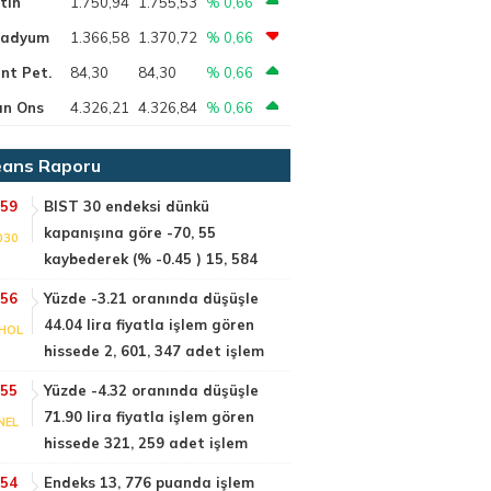
tin
1.750,94
1.755,53
% 0,66
ladyum
1.366,58
1.370,72
% 0,66
nt Pet.
84,30
84,30
% 0,66
ın Ons
4.326,21
4.326,84
% 0,66
ans Raporu
:59
BIST 30 endeksi dünkü
kapanışına göre -70, 55
030
kaybederek (% -0.45 ) 15, 584
:56
Yüzde -3.21 oranında düşüşle
44.04 lira fiyatla işlem gören
HOL
hissede 2, 601, 347 adet işlem
:55
Yüzde -4.32 oranında düşüşle
71.90 lira fiyatla işlem gören
NEL
hissede 321, 259 adet işlem
:54
Endeks 13, 776 puanda işlem