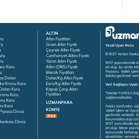
ALTIN
ru
Altın Fiyatları
ru
Gram Altın Fiyatı
Yasal Uyarı Notu
u
Çeyrek Altın Fiyatı
© BİST Verileri Forek
uru
Cumhuriyet Altını Fiyatı
ru
Yarım Altın Fiyatı
BIST piyasalarında ol
esi Kuru
Altın (ONS) Fiyatı
ait olup, bu veriler 
Piyasası, Vadeli İşle
u
Bilezik Fiyatları
dakika gecikmeli veril
ya Doları
Dolar/Kg Altın Fiyatı
ka Kronu Kuru
Euro/Kg Altın Fiyatı
Veri Sağlayıcı Uyar
oları Kuru
Kapalı Çarşı Altın
*(Veriler FOREKS Bilg
Fiyatları
ronu Kuru
sağlanmaktadır)
onu Kuru
UZMANPARA
ni Kuru
Foreks tarafından sa
KÜNYE
Vadeli İşlem ve Opsiy
Piyasa Döviz
gecikmeli verilerdir.
korunmakta olup izins
Bankası Döviz
BIST ismi altında açı
ait olup, tekrar yayı
konusunda herhangi b
aksaklıklar, verinin 