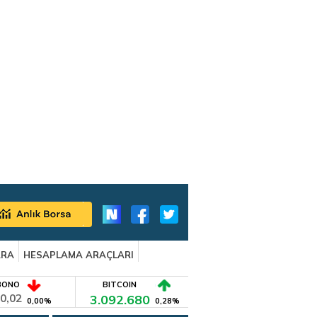
ARA
HESAPLAMA ARAÇLARI
BONO
BITCOIN
0,02
3.092.680
0,00%
0,28%