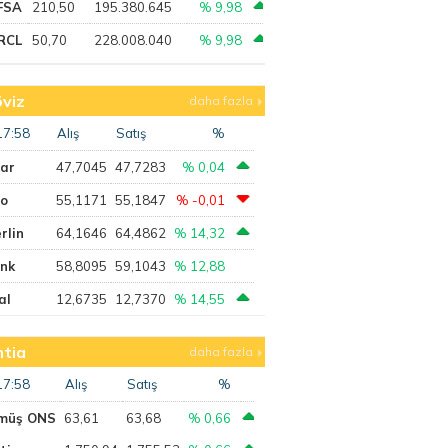
FSA
210,50
195.380.645
% 9,98
RCL
50,70
228.008.040
% 9,98
viz
daha fazla
17:58
Alış
Satış
%
lar
47,7045
47,7283
% 0,04
ro
55,1171
55,1847
% -0,01
rlin
64,1646
64,4862
% 14,32
ank
58,8095
59,1043
% 12,88
al
12,6735
12,7370
% 14,55
tia
daha fazla
17:58
Alış
Satış
%
müş ONS
63,61
63,68
% 0,66