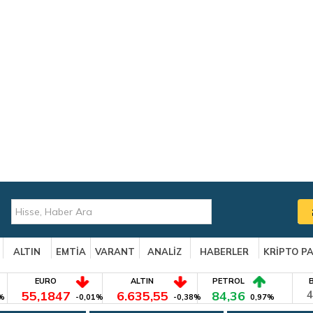
ALTIN
EMTİA
VARANT
ANALİZ
HABERLER
KRİPTO P
EURO
ALTIN
PETROL
55,1847
6.635,55
84,36
4
%
-0,01%
-0,38%
0,97%