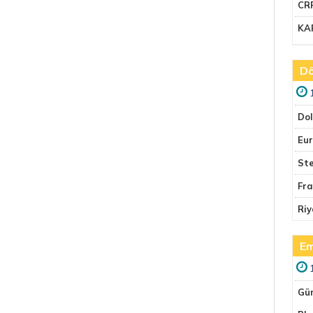
CR
KA
Dö
Do
Eu
Ste
Fr
Riy
Em
Gü