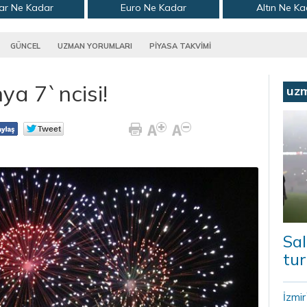
ar Ne Kadar
Euro Ne Kadar
Altın Ne K
GÜNCEL
UZMAN YORUMLARI
PİYASA TAKVİMİ
ya 7`ncisi!
uz
Sal
tur
İzmi