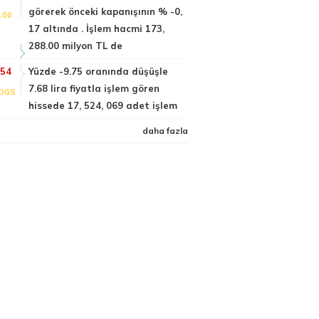
görerek önceki kapanışının % -0,
100
17 altında . İşlem hacmi 173,
288.00 milyon TL de
:54
Yüzde -9.75 oranında düşüşle
7.68 lira fiyatla işlem gören
DGS
hissede 17, 524, 069 adet işlem
daha fazla