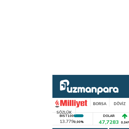
BORSA
DÖVİZ
SÖZLÜK
BIST100
DOLAR
13.779
47,7283
0,00%
0,04