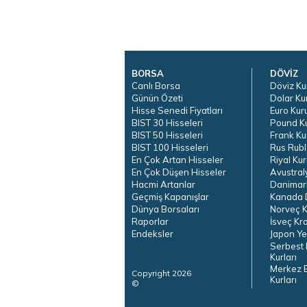
BORSA
DÖVİZ
Canlı Borsa
Döviz Ku
Günün Özeti
Dolar Ku
Hisse Senedi Fiyatları
Euro Kur
BIST 30 Hisseleri
Pound K
BIST 50 Hisseleri
Frank Ku
BIST 100 Hisseleri
Rus Rubl
En Çok Artan Hisseler
Riyal Kur
En Çok Düşen Hisseler
Avustral
Hacmi Artanlar
Danimar
Geçmiş Kapanışlar
Kanada D
Dünya Borsaları
Norveç K
Raporlar
İsveç Kr
Endeksler
Japon Ye
Serbest 
Kurları
Merkez 
Copyright 2026
Kurları
©