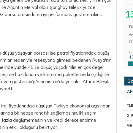
ünya genelinde yedinci sırada tamamlarken, yılın en çok
le Arjantin Merval oldu. Şanghay Bileşik yüzde
1
 93 borsa arasında en iyi performans gösteren ikinci
D
Aç
Ö
zla düşüş yaşayan borsası ise petrol fiyatlarındaki düşüş
En
1
ırımlar nedeniyle resesyona girmesi beklenen Rusya'nın
elinde yüzde 45.19 düşüş yaşadı. Yılın en çok değer
seçime hazırlanan ve kurtarma paketlerine karşıtlığı ile
BI
favori gösterildiği Yunanistan'da yer aldı. Athex Bileşik
ybetti.
AR
etrol fiyatlarındaki düşüşün Türkiye ekonomisi açısından
EM
arında bir nebze rahatlık sağlamasının, iki seçim
GI
n fazla değişmemesinin ve kredi derecelendirme
MR
in etkili olduğunu belirtiyor.