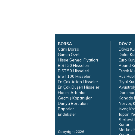
BORSA
DÖVİZ
Canlı Borsa
Döviz Ku
Günün Özeti
Dolar Ku
Hisse Senedi Fiyatları
Euro Kur
BIST 30 Hisseleri
Pound K
BIST 50 Hisseleri
Frank Ku
BIST 100 Hisseleri
Rus Rubl
En Çok Artan Hisseler
Riyal Kur
En Çok Düşen Hisseler
Avustral
Hacmi Artanlar
Danimar
Geçmiş Kapanışlar
Kanada D
Dünya Borsaları
Norveç K
Raporlar
İsveç Kr
Endeksler
Japon Ye
Serbest 
Kurları
Merkez 
Copyright 2026
Kurları