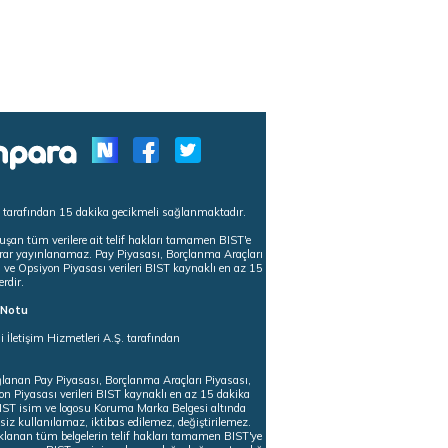
s tarafından 15 dakika gecikmeli sağlanmaktadır.
uşan tüm verilere ait telif hakları tamamen BIST'e
tekrar yayınlanamaz. Pay Piyasası, Borçlanma Araçları
m ve Opsiyon Piyasası verileri BIST kaynaklı en az 15
erdir.
ı Notu
i İletişim Hizmetleri A.Ş. tarafından
ğlanan Pay Piyasası, Borçlanma Araçları Piyasası,
on Piyasası verileri BIST kaynaklı en az 15 dakika
 BIST isim ve logosu Koruma Marka Belgesi altında
iz kullanılamaz, iktibas edilemez, değiştirilemez.
klanan tüm belgelerin telif hakları tamamen BIST'ye