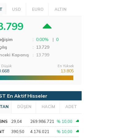
T
USD
EURO
ALTIN
3.799
eğişim
:
0,00%
|
0
ılış
:
13.729
nceki Kapanış
: 13.799
 Düşük
En Yüksek
3.668
13.805
ST En Aktif Hisseler
TAN
DÜŞEN
HACİM
ADET
BNS
29,04
269.986.721
% 10,00
NT
390,50
4.176.021
% 10,00