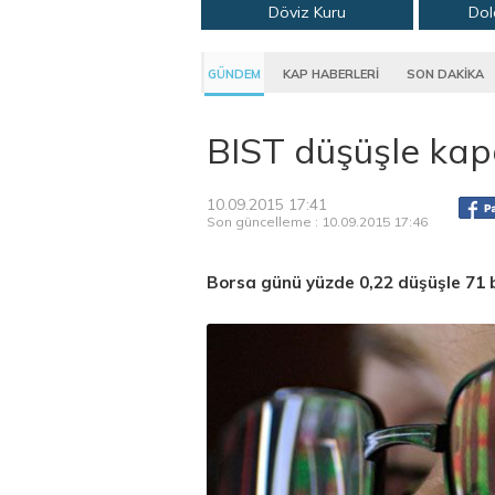
Döviz Kuru
Dol
GÜNDEM
KAP HABERLERİ
SON DAKİKA
BIST düşüşle kap
10.09.2015 17:41
Son güncelleme : 10.09.2015 17:46
Borsa günü yüzde 0,22 düşüşle 71