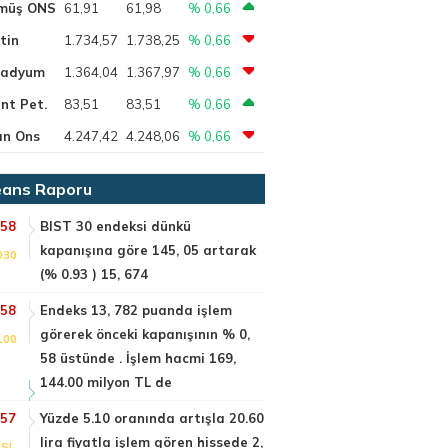
müş ONS
61,91
61,98
% 0,66
tin
1.734,57
1.738,25
% 0,66
ladyum
1.364,04
1.367,97
% 0,66
nt Pet.
83,51
83,51
% 0,66
ın Ons
4.247,42
4.248,06
% 0,66
ans Raporu
:58
BIST 30 endeksi dünkü
kapanışına göre 145, 05 artarak
030
(% 0.93 ) 15, 674
:58
Endeks 13, 782 puanda işlem
görerek önceki kapanışının % 0,
100
58 üstünde . İşlem hacmi 169,
144.00 milyon TL de
:57
Yüzde 5.10 oranında artışla 20.60
lira fiyatla işlem gören hissede 2,
SI