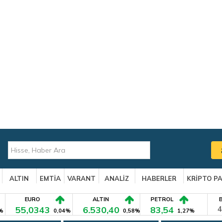
ALTIN
EMTİA
VARANT
ANALİZ
HABERLER
KRİPTO P
EURO
ALTIN
PETROL
55,0343
6.530,40
83,54
4
%
0,04%
0,58%
1,27%