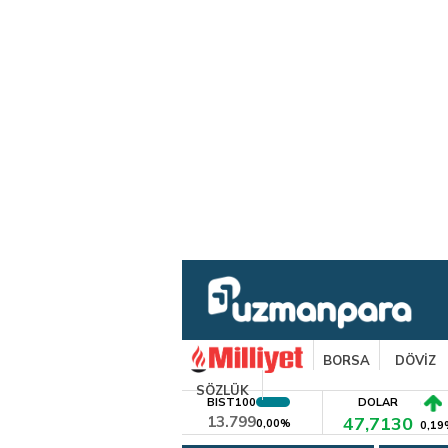
BORSA
DÖVİZ
SÖZLÜK
BIST100
DOLAR
13.799
47,7130
0,00%
0,19