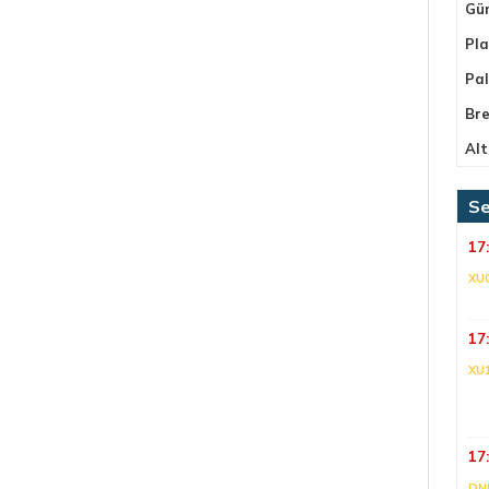
Gü
Pla
Pa
Bre
Alt
Se
17
XU
17
XU
17
DNI