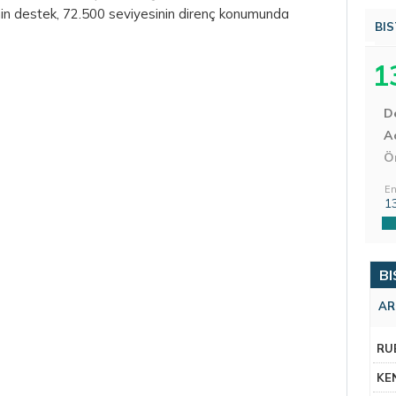
in destek, 72.500 seviyesinin direnç konumunda
BIS
1
D
Aç
Ö
En
1
BI
AR
RU
KE