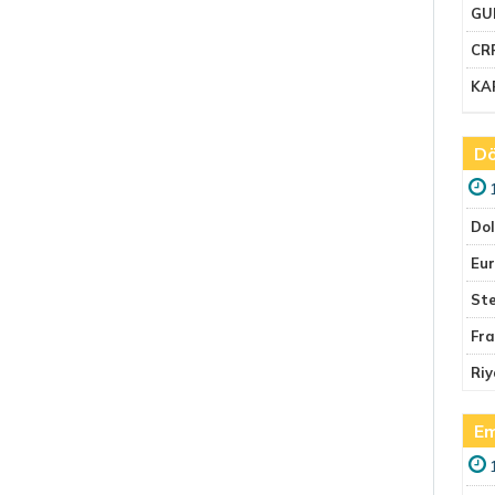
GU
CR
KA
Dö
Do
Eu
Ste
Fr
Riy
Em