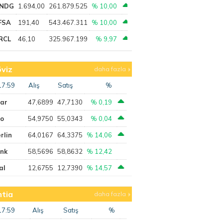
NDG
1.694,00
261.879.525
% 10,00
FSA
191,40
543.467.311
% 10,00
RCL
46,10
325.967.199
% 9,97
viz
daha fazla
17:59
Alış
Satış
%
lar
47,6899
47,7130
% 0,19
ro
54,9750
55,0343
% 0,04
rlin
64,0167
64,3375
% 14,06
ank
58,5696
58,8632
% 12,42
al
12,6755
12,7390
% 14,57
tia
daha fazla
17:59
Alış
Satış
%