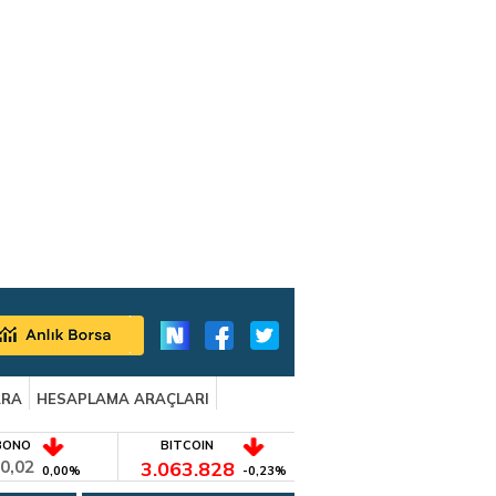
ARA
HESAPLAMA ARAÇLARI
BONO
BITCOIN
0,02
3.063.828
0,00%
-0,23%