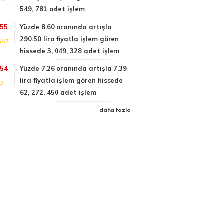
549, 781 adet işlem
:55
Yüzde 8.60 oranında artışla
290.50 lira fiyatla işlem gören
GAZ
hissede 3, 049, 328 adet işlem
:54
Yüzde 7.26 oranında artışla 7.39
lira fiyatla işlem gören hissede
FO
62, 272, 450 adet işlem
daha fazla