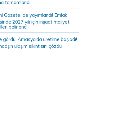
a tamamlandı
i Gazete`de yayımlandı! Emlak
sinde 2027 yılı için inşaat maliyet
leri belirlendi
de gördü, Amasya’da üretime başladı!
daşın ulaşım sıkıntısını çözdü