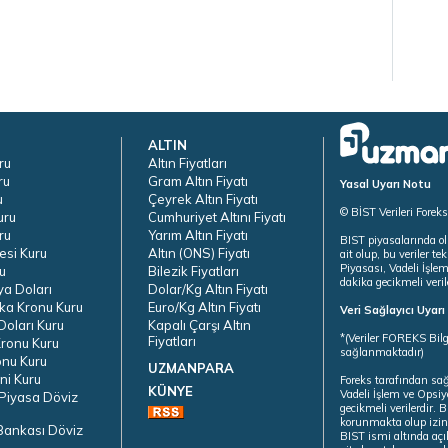
ALTIN
ru
Altın Fiyatları
ru
Gram Altın Fiyatı
Yasal Uyarı Notu
u
Çeyrek Altın Fiyatı
© BİST Verileri Forek
uru
Cumhuriyet Altını Fiyatı
ru
Yarım Altın Fiyatı
BIST piyasalarında ol
esi Kuru
Altın (ONS) Fiyatı
ait olup, bu veriler 
Piyasası, Vadeli İşle
u
Bilezik Fiyatları
dakika gecikmeli veril
ya Doları
Dolar/Kg Altın Fiyatı
ka Kronu Kuru
Euro/Kg Altın Fiyatı
Veri Sağlayıcı Uyar
oları Kuru
Kapalı Çarşı Altın
*(Veriler FOREKS Bilg
Fiyatları
ronu Kuru
sağlanmaktadır)
onu Kuru
UZMANPARA
ni Kuru
Foreks tarafından sa
KÜNYE
Vadeli İşlem ve Opsiy
Piyasa Döviz
gecikmeli verilerdir.
korunmakta olup izins
Bankası Döviz
BIST ismi altında açı