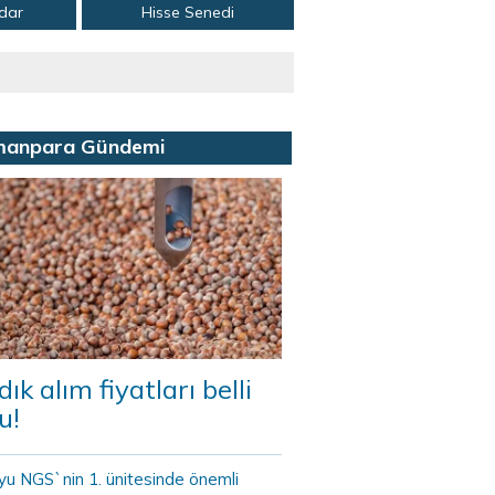
adar
Hisse Senedi
manpara Gündemi
dık alım fiyatları belli
u!
yu NGS`nin 1. ünitesinde önemli