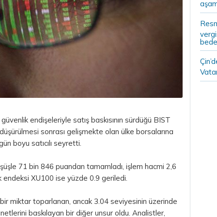
aşam
Resm
vergi
bedel
Çin’
Vatan
 güvenlik endişeleriyle satış baskısının sürdüğü BIST
düşürülmesi sonrası gelişmekte olan ülke borsalarına
 gün boyu satıcılı seyretti.
şüşle 71 bin 846 puandan tamamladı, işlem hacmi 2,6
k endeksi XU100 ise yüzde 0.9 geriledi.
 bir miktar toparlanan, ancak 3.04 seviyesinin üzerinde
tlerini baskılayan bir diğer unsur oldu. Analistler,