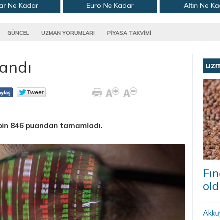
ar Ne Kadar
Euro Ne Kadar
Altın Ne K
GÜNCEL
UZMAN YORUMLARI
PİYASA TAKVİMİ
andı
uz
 bin 846 puandan tamamladı.
Fın
old
Akku