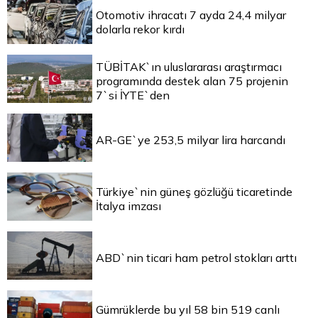
Otomotiv ihracatı 7 ayda 24,4 milyar
dolarla rekor kırdı
TÜBİTAK`ın uluslararası araştırmacı
programında destek alan 75 projenin
7`si İYTE`den
AR-GE`ye 253,5 milyar lira harcandı
Türkiye`nin güneş gözlüğü ticaretinde
İtalya imzası
ABD`nin ticari ham petrol stokları arttı
Gümrüklerde bu yıl 58 bin 519 canlı