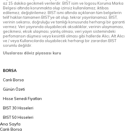
az 15 dakika gecikmeli verilerdir. BIST isim ve logosu Koruma Marka
Belgesi altında korunmakta olup izinsiz kullanılamaz, iktibas
edilemez, değiştirilemez. BIST ismi altında açıklanan tüm belgelerin
telif hakları tamamen BIST'ye ait olup, tekrar yayınlanamaz. BIST,
verinin sekansı, doğruluğu ve tamlığı konusunda herhangi bir garanti
vermez. Veri yayınında oluşabilecek aksaklıklar, verinin ulaşmaması,
gecikmesi, eksik ulaşması, yanlış olması, veri yayın sistemindeki
perfomansın düşmesi veya kesintili olması gibi hallerde Alıcı, Alt Alıcı
ve / veya Kullanıcılarda oluşabilecek herhangi bir zarardan BIST
sorumlu değildir.
Uluslarası döviz piyasası kuru
BORSA
Canlı Borsa
Günün Özeti
Hisse Senedi Fiyatları
BIST 30 Hisseleri
BIST 50 Hisseleri
Ana Sayfa
BIST 100 Hisseleri
Canlı Borsa