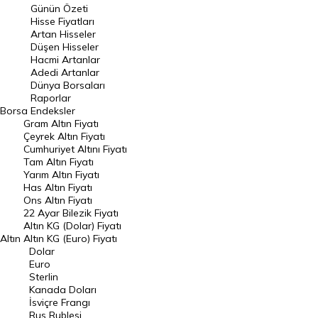
Günün Özeti
En Çok Artan Hisseler
Hisse Fiyatları
Artan Hisseler
En Çok Düşen Hisseler
Düşen Hisseler
Hacmi Artanlar
Hacmi Artanlar
Adedi Artanlar
Geçmiş Kapanışlar
Dünya Borsaları
Raporlar
Dünya Borsaları
Borsa
Endeksler
Gram Altın Fiyatı
Raporlar
Çeyrek Altın Fiyatı
Endeksler
Cumhuriyet Altını Fiyatı
Tam Altın Fiyatı
Yarım Altın Fiyatı
DÖVİZ
Has Altın Fiyatı
Ons Altın Fiyatı
Döviz Kuru
22 Ayar Bilezik Fiyatı
Dolar Kuru
Altın KG (Dolar) Fiyatı
Altın
Altın KG (Euro) Fiyatı
Euro Kuru
Dolar
Euro
Pound Kuru
Sterlin
Kanada Doları
Frank Kuru
İsviçre Frangı
Riyal Kuru
Rus Rublesi