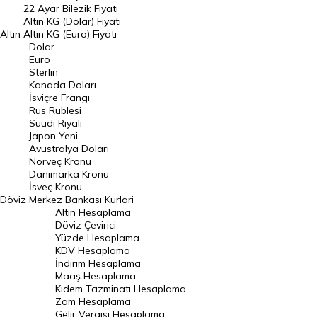
22 Ayar Bilezik Fiyatı
Dolar Kuru
Altın KG (Dolar) Fiyatı
Altın
Altın KG (Euro) Fiyatı
Euro Kuru
Dolar
Euro
Pound Kuru
Sterlin
Kanada Doları
Frank Kuru
İsviçre Frangı
Riyal Kuru
Rus Rublesi
Suudi Riyali
Avustralya Doları
Japon Yeni
Avustralya Doları
Danimarka Kronu Kuru
Norveç Kronu
Danimarka Kronu
Kanada Doları Kuru
İsveç Kronu
Döviz
Merkez Bankası Kurlari
Norveç Kronu Kuru
Altın Hesaplama
İsveç Kronu Kuru
Döviz Çevirici
Yüzde Hesaplama
Japon Yeni Kuru
KDV Hesaplama
İndirim Hesaplama
Serbest Piyasa Döviz Kurları
Maaş Hesaplama
Kıdem Tazminatı Hesaplama
Merkez Bankası Döviz Kurları
Zam Hesaplama
Gelir Vergisi Hesaplama