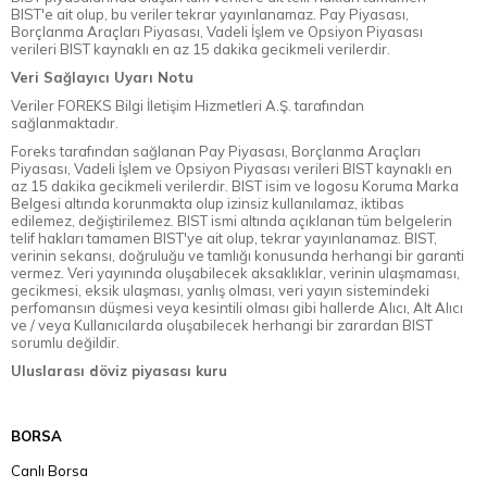
BIST'e ait olup, bu veriler tekrar yayınlanamaz. Pay Piyasası,
Borçlanma Araçları Piyasası, Vadeli İşlem ve Opsiyon Piyasası
verileri BIST kaynaklı en az 15 dakika gecikmeli verilerdir.
Veri Sağlayıcı Uyarı Notu
Veriler FOREKS Bilgi İletişim Hizmetleri A.Ş. tarafından
sağlanmaktadır.
Foreks tarafından sağlanan Pay Piyasası, Borçlanma Araçları
Piyasası, Vadeli İşlem ve Opsiyon Piyasası verileri BIST kaynaklı en
az 15 dakika gecikmeli verilerdir. BIST isim ve logosu Koruma Marka
Belgesi altında korunmakta olup izinsiz kullanılamaz, iktibas
edilemez, değiştirilemez. BIST ismi altında açıklanan tüm belgelerin
telif hakları tamamen BIST'ye ait olup, tekrar yayınlanamaz. BIST,
verinin sekansı, doğruluğu ve tamlığı konusunda herhangi bir garanti
vermez. Veri yayınında oluşabilecek aksaklıklar, verinin ulaşmaması,
gecikmesi, eksik ulaşması, yanlış olması, veri yayın sistemindeki
perfomansın düşmesi veya kesintili olması gibi hallerde Alıcı, Alt Alıcı
ve / veya Kullanıcılarda oluşabilecek herhangi bir zarardan BIST
sorumlu değildir.
Uluslarası döviz piyasası kuru
BORSA
Canlı Borsa