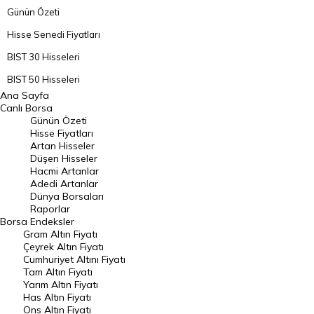
Günün Özeti
Hisse Senedi Fiyatları
BIST 30 Hisseleri
BIST 50 Hisseleri
Ana Sayfa
BIST 100 Hisseleri
Canlı Borsa
Günün Özeti
En Çok Artan Hisseler
Hisse Fiyatları
Artan Hisseler
En Çok Düşen Hisseler
Düşen Hisseler
Hacmi Artanlar
Hacmi Artanlar
Adedi Artanlar
Geçmiş Kapanışlar
Dünya Borsaları
Raporlar
Dünya Borsaları
Borsa
Endeksler
Gram Altın Fiyatı
Raporlar
Çeyrek Altın Fiyatı
Endeksler
Cumhuriyet Altını Fiyatı
Tam Altın Fiyatı
Yarım Altın Fiyatı
DÖVİZ
Has Altın Fiyatı
Ons Altın Fiyatı
Döviz Kuru