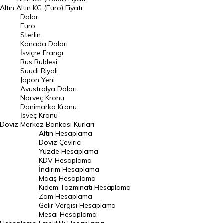
Altın
Altın KG (Euro) Fiyatı
Euro Kuru
Dolar
Euro
Pound Kuru
Sterlin
Kanada Doları
Frank Kuru
İsviçre Frangı
Riyal Kuru
Rus Rublesi
Suudi Riyali
Avustralya Doları
Japon Yeni
Avustralya Doları
Danimarka Kronu Kuru
Norveç Kronu
Danimarka Kronu
Kanada Doları Kuru
İsveç Kronu
Döviz
Merkez Bankası Kurlari
Norveç Kronu Kuru
Altın Hesaplama
İsveç Kronu Kuru
Döviz Çevirici
Yüzde Hesaplama
Japon Yeni Kuru
KDV Hesaplama
İndirim Hesaplama
Serbest Piyasa Döviz Kurları
Maaş Hesaplama
Kıdem Tazminatı Hesaplama
Merkez Bankası Döviz Kurları
Zam Hesaplama
Gelir Vergisi Hesaplama
ALTIN
Mesai Hesaplama