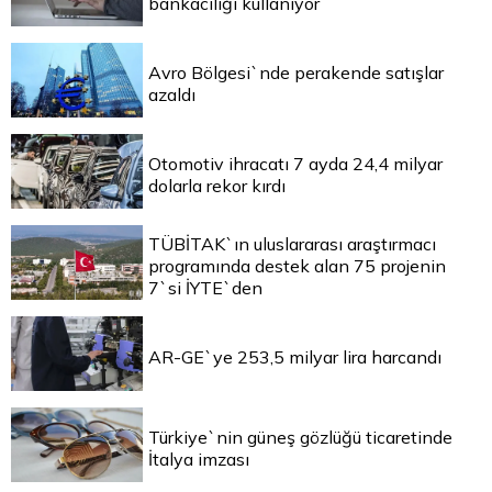
bankacılığı kullanıyor
Avro Bölgesi`nde perakende satışlar
azaldı
Otomotiv ihracatı 7 ayda 24,4 milyar
dolarla rekor kırdı
TÜBİTAK`ın uluslararası araştırmacı
programında destek alan 75 projenin
7`si İYTE`den
AR-GE`ye 253,5 milyar lira harcandı
Türkiye`nin güneş gözlüğü ticaretinde
İtalya imzası