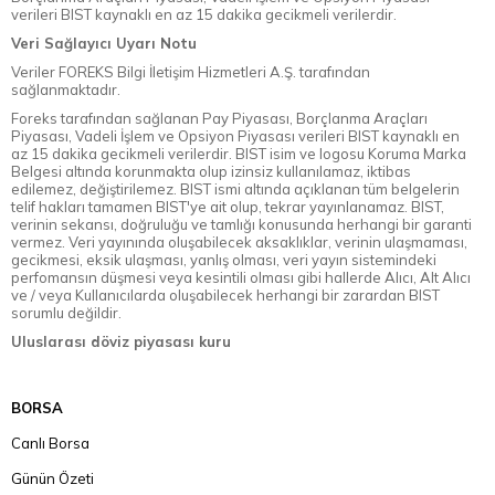
verileri BIST kaynaklı en az 15 dakika gecikmeli verilerdir.
Veri Sağlayıcı Uyarı Notu
Veriler FOREKS Bilgi İletişim Hizmetleri A.Ş. tarafından
sağlanmaktadır.
Foreks tarafından sağlanan Pay Piyasası, Borçlanma Araçları
Piyasası, Vadeli İşlem ve Opsiyon Piyasası verileri BIST kaynaklı en
az 15 dakika gecikmeli verilerdir. BIST isim ve logosu Koruma Marka
Belgesi altında korunmakta olup izinsiz kullanılamaz, iktibas
edilemez, değiştirilemez. BIST ismi altında açıklanan tüm belgelerin
telif hakları tamamen BIST'ye ait olup, tekrar yayınlanamaz. BIST,
verinin sekansı, doğruluğu ve tamlığı konusunda herhangi bir garanti
vermez. Veri yayınında oluşabilecek aksaklıklar, verinin ulaşmaması,
gecikmesi, eksik ulaşması, yanlış olması, veri yayın sistemindeki
perfomansın düşmesi veya kesintili olması gibi hallerde Alıcı, Alt Alıcı
ve / veya Kullanıcılarda oluşabilecek herhangi bir zarardan BIST
sorumlu değildir.
Uluslarası döviz piyasası kuru
BORSA
Canlı Borsa
Günün Özeti