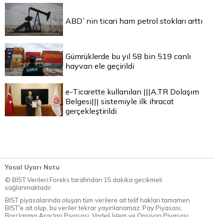
ABD`nin ticari ham petrol stokları arttı
Gümrüklerde bu yıl 58 bin 519 canlı
hayvan ele geçirildi
e-Ticarette kullanılan |||A.TR Dolaşım
Belgesi||| sistemiyle ilk ihracat
gerçekleştirildi
Yasal Uyarı Notu
© BİST Verileri Foreks tarafından 15 dakika gecikmeli
sağlanmaktadır.
BIST piyasalarında oluşan tüm verilere ait telif hakları tamamen
BIST'e ait olup, bu veriler tekrar yayınlanamaz. Pay Piyasası,
Borçlanma Araçları Piyasası, Vadeli İşlem ve Opsiyon Piyasası