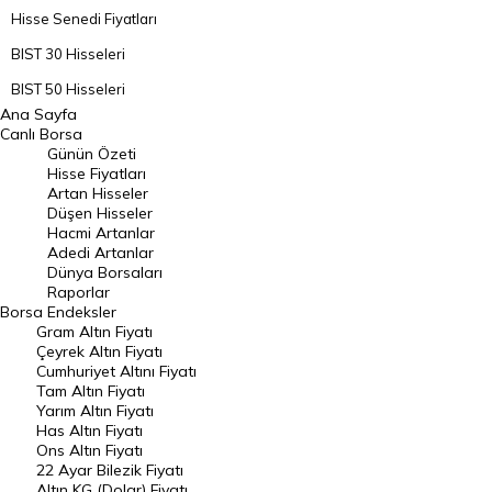
Hisse Senedi Fiyatları
BIST 30 Hisseleri
BIST 50 Hisseleri
Ana Sayfa
BIST 100 Hisseleri
Canlı Borsa
Günün Özeti
En Çok Artan Hisseler
Hisse Fiyatları
Artan Hisseler
En Çok Düşen Hisseler
Düşen Hisseler
Hacmi Artanlar
Hacmi Artanlar
Adedi Artanlar
Geçmiş Kapanışlar
Dünya Borsaları
Raporlar
Dünya Borsaları
Borsa
Endeksler
Gram Altın Fiyatı
Raporlar
Çeyrek Altın Fiyatı
Endeksler
Cumhuriyet Altını Fiyatı
Tam Altın Fiyatı
Yarım Altın Fiyatı
DÖVİZ
Has Altın Fiyatı
Ons Altın Fiyatı
Döviz Kuru
22 Ayar Bilezik Fiyatı
Dolar Kuru
Altın KG (Dolar) Fiyatı