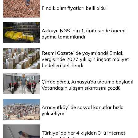
Fındık alım fiyatları belli oldu!
Akkuyu NGS`nin 1. ünitesinde önemli
aşama tamamlandı
Resmi Gazete`de yayımlandı! Emlak
vergisinde 2027 yılı için inşaat maliyet
bedelleri belirlendi
Çin’de gördü, Amasya’da üretime başladı!
Vatandaşın ulaşım sıkıntısını çözdü
Arnavutköy`de sosyal konutlar hızla
yükseliyor
Türkiye`de her 4 kişiden 3`ü internet