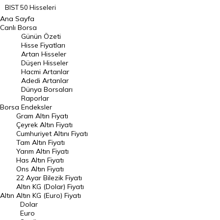
BIST 50 Hisseleri
Ana Sayfa
BIST 100 Hisseleri
Canlı Borsa
Günün Özeti
En Çok Artan Hisseler
Hisse Fiyatları
Artan Hisseler
En Çok Düşen Hisseler
Düşen Hisseler
Hacmi Artanlar
Hacmi Artanlar
Adedi Artanlar
Geçmiş Kapanışlar
Dünya Borsaları
Raporlar
Dünya Borsaları
Borsa
Endeksler
Gram Altın Fiyatı
Raporlar
Çeyrek Altın Fiyatı
Endeksler
Cumhuriyet Altını Fiyatı
Tam Altın Fiyatı
Yarım Altın Fiyatı
DÖVİZ
Has Altın Fiyatı
Ons Altın Fiyatı
Döviz Kuru
22 Ayar Bilezik Fiyatı
Dolar Kuru
Altın KG (Dolar) Fiyatı
Altın
Altın KG (Euro) Fiyatı
Euro Kuru
Dolar
Euro
Pound Kuru