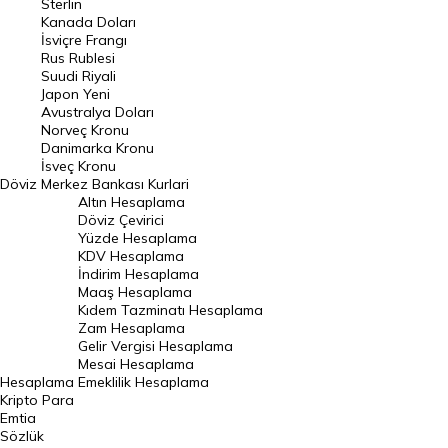
Sterlin
Kanada Doları
Frank Kuru
İsviçre Frangı
Riyal Kuru
Rus Rublesi
Suudi Riyali
Avustralya Doları
Japon Yeni
Avustralya Doları
Danimarka Kronu Kuru
Norveç Kronu
Danimarka Kronu
Kanada Doları Kuru
İsveç Kronu
Döviz
Merkez Bankası Kurlari
Norveç Kronu Kuru
Altın Hesaplama
İsveç Kronu Kuru
Döviz Çevirici
Yüzde Hesaplama
Japon Yeni Kuru
KDV Hesaplama
İndirim Hesaplama
Serbest Piyasa Döviz Kurları
Maaş Hesaplama
Kıdem Tazminatı Hesaplama
Merkez Bankası Döviz Kurları
Zam Hesaplama
Gelir Vergisi Hesaplama
ALTIN
Mesai Hesaplama
Hesaplama
Emeklilik Hesaplama
Altın Fiyatları
Kripto Para
Emtia
Gram Altın Fiyatı
Sözlük