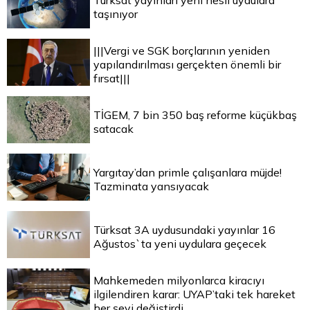
Türksat yayınları yeni nesil uydulara
taşınıyor
|||Vergi ve SGK borçlarının yeniden
yapılandırılması gerçekten önemli bir
fırsat|||
TİGEM, 7 bin 350 baş reforme küçükbaş
satacak
Yargıtay’dan primle çalışanlara müjde!
Tazminata yansıyacak
Türksat 3A uydusundaki yayınlar 16
Ağustos`ta yeni uydulara geçecek
Mahkemeden milyonlarca kiracıyı
ilgilendiren karar: UYAP’taki tek hareket
her şeyi değiştirdi