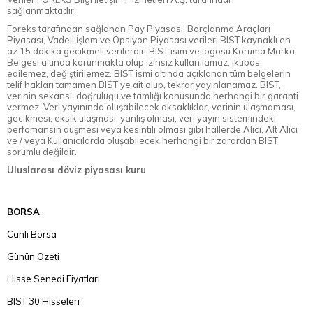
sağlanmaktadır.
Foreks tarafından sağlanan Pay Piyasası, Borçlanma Araçları
Piyasası, Vadeli İşlem ve Opsiyon Piyasası verileri BIST kaynaklı en
az 15 dakika gecikmeli verilerdir. BIST isim ve logosu Koruma Marka
Belgesi altında korunmakta olup izinsiz kullanılamaz, iktibas
edilemez, değiştirilemez. BIST ismi altında açıklanan tüm belgelerin
telif hakları tamamen BIST'ye ait olup, tekrar yayınlanamaz. BIST,
verinin sekansı, doğruluğu ve tamlığı konusunda herhangi bir garanti
vermez. Veri yayınında oluşabilecek aksaklıklar, verinin ulaşmaması,
gecikmesi, eksik ulaşması, yanlış olması, veri yayın sistemindeki
perfomansın düşmesi veya kesintili olması gibi hallerde Alıcı, Alt Alıcı
ve / veya Kullanıcılarda oluşabilecek herhangi bir zarardan BIST
sorumlu değildir.
Uluslarası döviz piyasası kuru
BORSA
Canlı Borsa
Günün Özeti
Hisse Senedi Fiyatları
BIST 30 Hisseleri