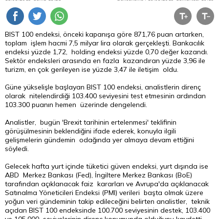
BIST 100 endeksi, önceki kapanışa göre 871,76 puan artarken,
toplam işlem hacmi 7,5 milyar
lira
olarak gerçekleşti. Bankacılık
endeksi yüzde 1,72, holding endeksi yüzde 0,70 değer kazandı.
Sektör endeksleri arasında en fazla kazandıran yüzde 3,96 ile
turizm, en çok gerileyen ise yüzde 3,47 ile iletişim oldu.
Güne yükselişle başlayan BIST 100 endeksi, analistlerin direnç
olarak nitelendirdiği 103.400 seviyesini test etmesinin ardından
103.300 puanın hemen üzerinde dengelendi.
Analistler, bugün 'Brexit tarihinin ertelenmesi' teklifinin
görüşülmesinin beklendiğini ifade ederek, konuyla ilgili
gelişmelerin gündemin odağında yer almaya devam ettiğini
söyledi.
Gelecek hafta yurt içinde tüketici güven endeksi, yurt dışında ise
ABD Merkez Bankası (Fed), İngiltere Merkez Bankası (BoE)
tarafından açıklanacak faiz kararları ve Avrupa'da açıklanacak
Satınalma Yöneticileri Endeksi (PMI) verileri başta olmak üzere
yoğun veri gündeminin takip edileceğini belirten analistler, teknik
açıdan BIST 100 endeksinde 100.700 seviyesinin destek, 103.400