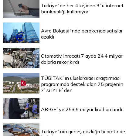
Türkiye`de her 4 kişiden 3`ü internet
bankacılığı kullanıyor
Avro Bölgesi`nde perakende satışlar
azaldı
Otomotiv ihracatı 7 ayda 24,4 milyar
dolarla rekor kırdı
TÜBİTAK`ın uluslararası araştırmacı
programında destek alan 75 projenin
7`si İYTE`den
AR-GE`ye 253,5 milyar lira harcandı
Türkiye`nin güneş gözlüğü ticaretinde