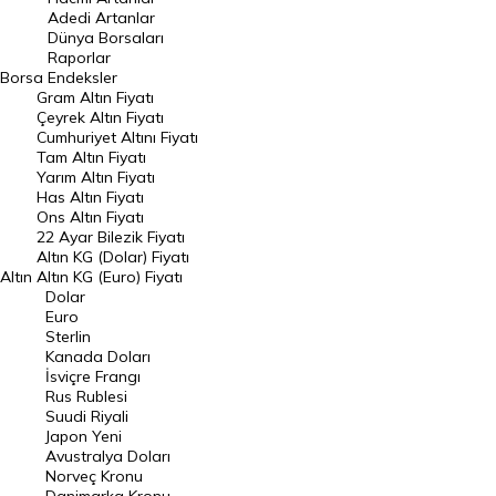
Adedi Artanlar
Geçmiş Kapanışlar
Dünya Borsaları
Raporlar
Dünya Borsaları
Borsa
Endeksler
Gram Altın Fiyatı
Raporlar
Çeyrek Altın Fiyatı
Endeksler
Cumhuriyet Altını Fiyatı
Tam Altın Fiyatı
Yarım Altın Fiyatı
DÖVİZ
Has Altın Fiyatı
Ons Altın Fiyatı
Döviz Kuru
22 Ayar Bilezik Fiyatı
Dolar Kuru
Altın KG (Dolar) Fiyatı
Altın
Altın KG (Euro) Fiyatı
Euro Kuru
Dolar
Euro
Pound Kuru
Sterlin
Kanada Doları
Frank Kuru
İsviçre Frangı
Riyal Kuru
Rus Rublesi
Suudi Riyali
Avustralya Doları
Japon Yeni
Avustralya Doları
Danimarka Kronu Kuru
Norveç Kronu