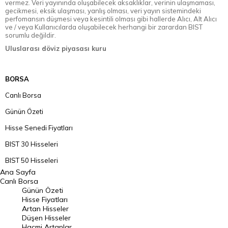
vermez. Veri yayınında oluşabilecek aksaklıklar, verinin ulaşmaması,
gecikmesi, eksik ulaşması, yanlış olması, veri yayın sistemindeki
perfomansın düşmesi veya kesintili olması gibi hallerde Alıcı, Alt Alıcı
ve / veya Kullanıcılarda oluşabilecek herhangi bir zarardan BIST
sorumlu değildir.
Uluslarası döviz piyasası kuru
BORSA
Canlı Borsa
Günün Özeti
Hisse Senedi Fiyatları
BIST 30 Hisseleri
BIST 50 Hisseleri
Ana Sayfa
BIST 100 Hisseleri
Canlı Borsa
Günün Özeti
En Çok Artan Hisseler
Hisse Fiyatları
Artan Hisseler
En Çok Düşen Hisseler
Düşen Hisseler
Hacmi Artanlar
Hacmi Artanlar