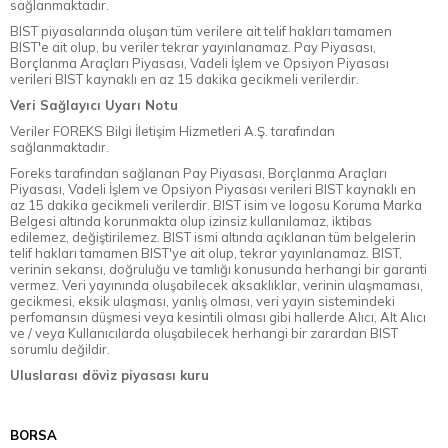
sağlanmaktadır.
BIST piyasalarında oluşan tüm verilere ait telif hakları tamamen
BIST'e ait olup, bu veriler tekrar yayınlanamaz. Pay Piyasası,
Borçlanma Araçları Piyasası, Vadeli İşlem ve Opsiyon Piyasası
verileri BIST kaynaklı en az 15 dakika gecikmeli verilerdir.
Veri Sağlayıcı Uyarı Notu
Veriler FOREKS Bilgi İletişim Hizmetleri A.Ş. tarafından
sağlanmaktadır.
Foreks tarafından sağlanan Pay Piyasası, Borçlanma Araçları
Piyasası, Vadeli İşlem ve Opsiyon Piyasası verileri BIST kaynaklı en
az 15 dakika gecikmeli verilerdir. BIST isim ve logosu Koruma Marka
Belgesi altında korunmakta olup izinsiz kullanılamaz, iktibas
edilemez, değiştirilemez. BIST ismi altında açıklanan tüm belgelerin
telif hakları tamamen BIST'ye ait olup, tekrar yayınlanamaz. BIST,
verinin sekansı, doğruluğu ve tamlığı konusunda herhangi bir garanti
vermez. Veri yayınında oluşabilecek aksaklıklar, verinin ulaşmaması,
gecikmesi, eksik ulaşması, yanlış olması, veri yayın sistemindeki
perfomansın düşmesi veya kesintili olması gibi hallerde Alıcı, Alt Alıcı
ve / veya Kullanıcılarda oluşabilecek herhangi bir zarardan BIST
sorumlu değildir.
Uluslarası döviz piyasası kuru
BORSA