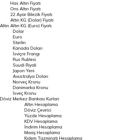
Has Altın Fiyatı
Ons Altın Fiyatı
Döviz Kuru
22 Ayar Bilezik Fiyatı
Dolar Kuru
Altın KG (Dolar) Fiyatı
Altın
Altın KG (Euro) Fiyatı
Euro Kuru
Dolar
Euro
Pound Kuru
Sterlin
Kanada Doları
Frank Kuru
İsviçre Frangı
Riyal Kuru
Rus Rublesi
Suudi Riyali
Avustralya Doları
Japon Yeni
Avustralya Doları
Danimarka Kronu Kuru
Norveç Kronu
Danimarka Kronu
Kanada Doları Kuru
İsveç Kronu
Döviz
Merkez Bankası Kurlari
Norveç Kronu Kuru
Altın Hesaplama
İsveç Kronu Kuru
Döviz Çevirici
Yüzde Hesaplama
Japon Yeni Kuru
KDV Hesaplama
İndirim Hesaplama
Serbest Piyasa Döviz Kurları
Maaş Hesaplama
Kıdem Tazminatı Hesaplama
Merkez Bankası Döviz Kurları