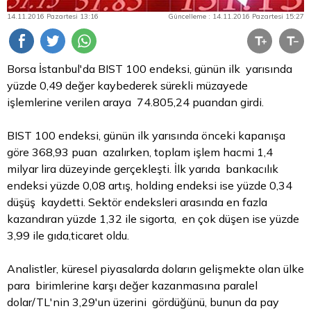
14.11.2016 Pazartesi 13:16
Güncelleme : 14.11.2016 Pazartesi 15:27
Borsa
İstanbul'da BIST 100 endeksi, günün ilk yarısında
yüzde 0,49 değer kaybederek sürekli müzayede
işlemlerine verilen araya 74.805,24 puandan girdi.
BIST 100 endeksi, günün ilk yarısında önceki kapanışa
göre 368,93 puan azalırken, toplam işlem hacmi 1,4
milyar
lira
düzeyinde gerçekleşti. İlk yarıda bankacılık
endeksi yüzde 0,08 artış, holding endeksi ise yüzde 0,34
düşüş kaydetti. Sektör endeksleri arasında en fazla
kazandıran yüzde 1,32 ile sigorta, en çok düşen ise yüzde
3,99 ile gıda,ticaret oldu.
Analistler, küresel piyasalarda doların gelişmekte olan ülke
para birimlerine karşı değer kazanmasına paralel
dolar/TL'nin 3,29'un üzerini gördüğünü, bunun da pay