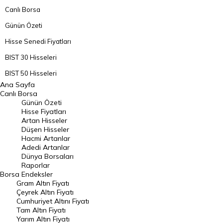
Canlı Borsa
Günün Özeti
Hisse Senedi Fiyatları
BIST 30 Hisseleri
BIST 50 Hisseleri
Ana Sayfa
BIST 100 Hisseleri
Canlı Borsa
Günün Özeti
En Çok Artan Hisseler
Hisse Fiyatları
Artan Hisseler
En Çok Düşen Hisseler
Düşen Hisseler
Hacmi Artanlar
Hacmi Artanlar
Adedi Artanlar
Geçmiş Kapanışlar
Dünya Borsaları
Raporlar
Dünya Borsaları
Borsa
Endeksler
Gram Altın Fiyatı
Raporlar
Çeyrek Altın Fiyatı
Endeksler
Cumhuriyet Altını Fiyatı
Tam Altın Fiyatı
Yarım Altın Fiyatı
DÖVİZ