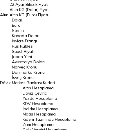
22 Ayar Bilezik Fiyatı
Dolar Kuru
Altın KG (Dolar) Fiyatı
Altın
Altın KG (Euro) Fiyatı
Euro Kuru
Dolar
Euro
Pound Kuru
Sterlin
Kanada Doları
Frank Kuru
İsviçre Frangı
Riyal Kuru
Rus Rublesi
Suudi Riyali
Avustralya Doları
Japon Yeni
Avustralya Doları
Danimarka Kronu Kuru
Norveç Kronu
Danimarka Kronu
Kanada Doları Kuru
İsveç Kronu
Döviz
Merkez Bankası Kurlari
Norveç Kronu Kuru
Altın Hesaplama
İsveç Kronu Kuru
Döviz Çevirici
Yüzde Hesaplama
Japon Yeni Kuru
KDV Hesaplama
İndirim Hesaplama
Serbest Piyasa Döviz Kurları
Maaş Hesaplama
Kıdem Tazminatı Hesaplama
Merkez Bankası Döviz Kurları
Zam Hesaplama
Gelir Vergisi Hesaplama