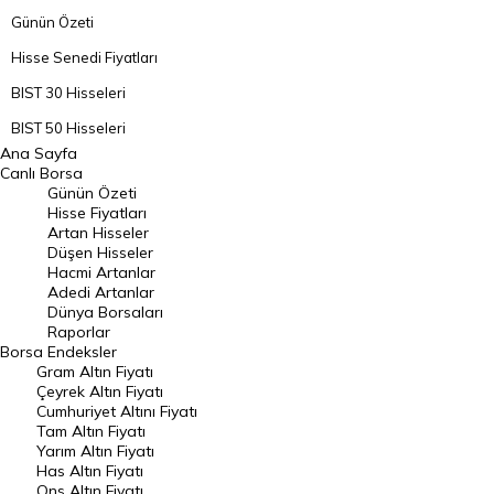
Günün Özeti
Hisse Senedi Fiyatları
BIST 30 Hisseleri
BIST 50 Hisseleri
Ana Sayfa
BIST 100 Hisseleri
Canlı Borsa
Günün Özeti
En Çok Artan Hisseler
Hisse Fiyatları
Artan Hisseler
En Çok Düşen Hisseler
Düşen Hisseler
Hacmi Artanlar
Hacmi Artanlar
Adedi Artanlar
Geçmiş Kapanışlar
Dünya Borsaları
Raporlar
Dünya Borsaları
Borsa
Endeksler
Gram Altın Fiyatı
Raporlar
Çeyrek Altın Fiyatı
Endeksler
Cumhuriyet Altını Fiyatı
Tam Altın Fiyatı
Yarım Altın Fiyatı
DÖVİZ
Has Altın Fiyatı
Ons Altın Fiyatı
Döviz Kuru