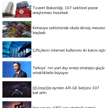
Ticaret Bakanlığı, 107 sektörel pazar
araştırması hazırladı
Kırtasiye sektöründe okula dönüş mesaisi
başladı
Çiftçilerin internet kullanımı iki katını aştı
Türkiye`nin yurt dışı enerji stratejisi güçlü
ortaklıklarla büyüyor
|||Uzay|||a ayrılan AR-GE bütçesi 107
kat arttı
İran savaşı ABD`nin stratejik petrol