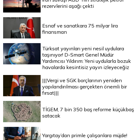
rezervlerini aşağı çekti
Esnaf ve sanatkara 75 milyar lira
finansman
Türksat yayınları yeni nesil uydulara
taşınıyor! D-Smart Genel Müdür
Yardımcısı Yıldırım: Yeni uydularla bozuk
havalarda kesintisiz yayın izleyeceğiz
|||Vergi ve SGK borçlarının yeniden
yapılandırılması gerçekten önemli bir
fırsat|||
TİGEM, 7 bin 350 baş reforme küçükbaş
satacak
Yargıtay’dan primle çalışanlara müjde!