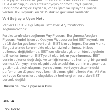
BIST piyasalarında oluşan tüm verilere ait telif hakları tamamen
BIST'e ait olup, bu veriler tekrar yayınlanamaz. Pay Piyasası,
Borçlanma Araçları Piyasası, Vadeli İşlem ve Opsiyon Piyasası
verileri BIST kaynaklı en az 15 dakika gecikmeli verilerdir.
Veri Sağlayıcı Uyarı Notu
Veriler FOREKS Bilgi İletişim Hizmetleri A.Ş. tarafından
sağlanmaktadır.
Foreks tarafından sağlanan Pay Piyasası, Borçlanma Araçları
Piyasası, Vadeli İşlem ve Opsiyon Piyasası verileri BIST kaynaklı en
az 15 dakika gecikmeli verilerdir. BIST isim ve logosu Koruma Marka
Belgesi altında korunmakta olup izinsiz kullanılamaz, iktibas
edilemez, değiştirilemez. BIST ismi altında açıklanan tüm belgelerin
telif hakları tamamen BIST'ye ait olup, tekrar yayınlanamaz. BIST,
verinin sekansı, doğruluğu ve tamlığı konusunda herhangi bir garanti
vermez. Veri yayınında oluşabilecek aksaklıklar, verinin ulaşmaması,
gecikmesi, eksik ulaşması, yanlış olması, veri yayın sistemindeki
perfomansın düşmesi veya kesintili olması gibi hallerde Alıcı, Alt Alıcı
ve / veya Kullanıcılarda oluşabilecek herhangi bir zarardan BIST
sorumlu değildir.
Uluslarası döviz piyasası kuru
BORSA
Canlı Borsa