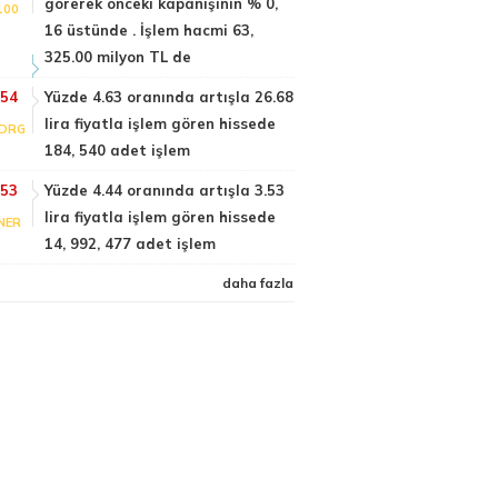
görerek önceki kapanışının % 0,
100
16 üstünde . İşlem hacmi 63,
325.00 milyon TL de
:54
Yüzde 4.63 oranında artışla 26.68
lira fiyatla işlem gören hissede
DRG
184, 540 adet işlem
:53
Yüzde 4.44 oranında artışla 3.53
lira fiyatla işlem gören hissede
NER
14, 992, 477 adet işlem
daha fazla