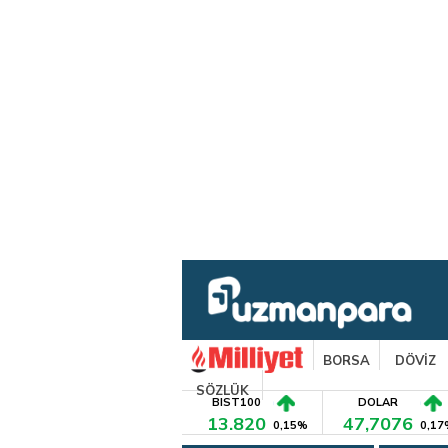
BORSA
DÖVİZ
SÖZLÜK
BIST100
DOLAR
13.820
47,7076
0,15%
0,17