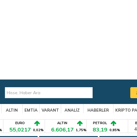
ALTIN
EMTİA
VARANT
ANALİZ
HABERLER
KRİPTO P
EURO
ALTIN
PETROL
55,0217
6.606,17
83,19
4
%
0,02%
1,75%
0,85%