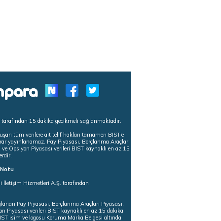
s tarafından 15 dakika gecikmeli sağlanmaktadır.
uşan tüm verilere ait telif hakları tamamen BIST'e
tekrar yayınlanamaz. Pay Piyasası, Borçlanma Araçları
m ve Opsiyon Piyasası verileri BIST kaynaklı en az 15
erdir.
ı Notu
i İletişim Hizmetleri A.Ş. tarafından
ğlanan Pay Piyasası, Borçlanma Araçları Piyasası,
on Piyasası verileri BIST kaynaklı en az 15 dakika
 BIST isim ve logosu Koruma Marka Belgesi altında