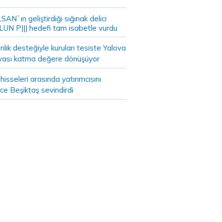
AN`ın geliştirdiği sığınak delici
LUN P||| hedefi tam isabetle vurdu
lık desteğiyle kurulan tesiste Yalova
yası katma değere dönüşüyor
hisseleri arasında yatırımcısını
ce Beşiktaş sevindirdi