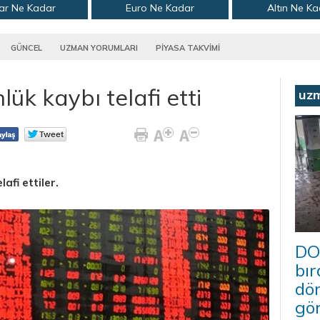
ar Ne Kadar
Euro Ne Kadar
Altın Ne K
GÜNCEL
UZMAN YORUMLARI
PİYASA TAKVİMİ
lük kaybı telafi etti
uz
afi ettiler.
DO
bır
dö
gö