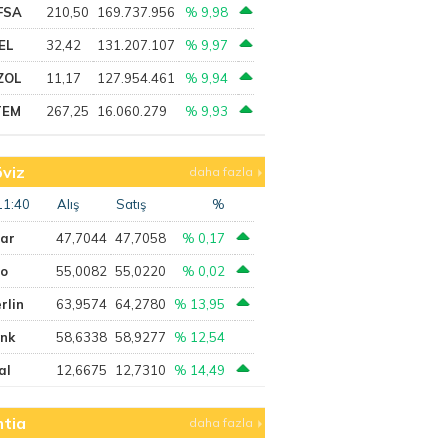
FSA
210,50
169.737.956
% 9,98
EL
32,42
131.207.107
% 9,97
ZOL
11,17
127.954.461
% 9,94
TEM
267,25
16.060.279
% 9,93
viz
daha fazla
11:40
Alış
Satış
%
lar
47,7044
47,7058
% 0,17
ro
55,0082
55,0220
% 0,02
rlin
63,9574
64,2780
% 13,95
ank
58,6338
58,9277
% 12,54
al
12,6675
12,7310
% 14,49
tia
daha fazla