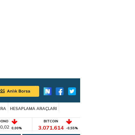
ARA
HESAPLAMA ARAÇLARI
BONO
BITCOIN
0,02
3.071.614
0,00%
-0,55%