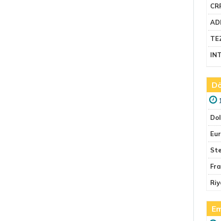
CR
AD
TE
IN
Dö
Do
Eu
Ste
Fr
Riy
Em