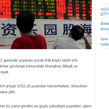
ASELS
|||TO
Bakan
aron
Spor 
sade
k 2 gününde yaşanan yüzde 6'lık kaybı telafi etti.
alımlar gösterge konumdaki Shanghay Bileşik ve
aşıdı.
 4,9 artışla 3152,26 puandan tamamlarken, Shenzhen
ana çıktı.
an bu yana görülen en güçlü yükselişini yaşarken, işlem