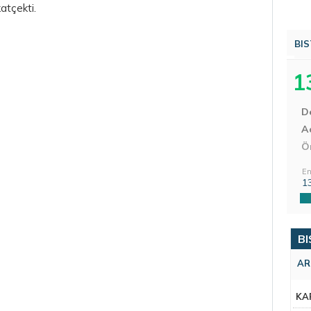
atçekti.
BIS
1
D
Aç
Ö
En
1
BI
AR
KA