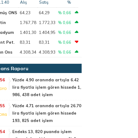
11:40
Alış
Satış
%
müş ONS
64,23
64,29
% 0,66
tin
1.767,78
1.772,33
% 0,66
ladyum
1.401,30
1.404,95
% 0,66
nt Pet.
83,31
83,31
% 0,66
ın Ons
4.308,34
4.308,93
% 0,66
ans Raporu
:56
Yüzde 4.90 oranında artışla 6.42
lira fiyatla işlem gören hissede 1,
GYO
986, 438 adet işlem
:55
Yüzde 4.71 oranında artışla 26.70
lira fiyatla işlem gören hissede
DRG
193, 825 adet işlem
:54
Endeks 13, 820 puanda işlem