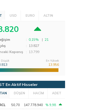
T
USD
EURO
ALTIN
3.820
eğişim
:
0,15%
|
21
ılış
:
13.827
nceki Kapanış
: 13.799
 Düşük
En Yüksek
3.813
13.956
ST En Aktif Hisseler
TAN
DÜŞEN
HACİM
ADET
RCL
50,70
147.778.940
% 9,98