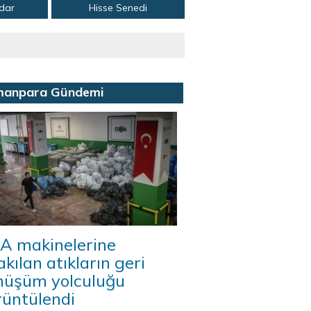
adar
Hisse Senedi
manpara Gündemi
A makinelerine
akılan atıkların geri
nüşüm yolculuğu
rüntülendi