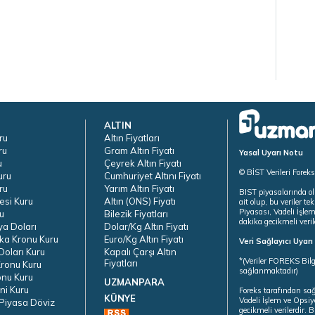
ALTIN
ru
Altın Fiyatları
ru
Gram Altın Fiyatı
Yasal Uyarı Notu
u
Çeyrek Altın Fiyatı
© BİST Verileri Forek
uru
Cumhuriyet Altını Fiyatı
ru
Yarım Altın Fiyatı
BIST piyasalarında ol
esi Kuru
Altın (ONS) Fiyatı
ait olup, bu veriler 
Piyasası, Vadeli İşle
u
Bilezik Fiyatları
dakika gecikmeli veril
ya Doları
Dolar/Kg Altın Fiyatı
ka Kronu Kuru
Euro/Kg Altın Fiyatı
Veri Sağlayıcı Uyar
oları Kuru
Kapalı Çarşı Altın
*(Veriler FOREKS Bilg
Fiyatları
ronu Kuru
sağlanmaktadır)
onu Kuru
UZMANPARA
ni Kuru
Foreks tarafından sa
KÜNYE
Vadeli İşlem ve Opsiy
Piyasa Döviz
gecikmeli verilerdir.