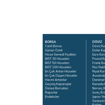
BORSA
DÖVİZ
Canlı Borsa
Döviz Ku
Günün Özeti
Dolar Ku
Hisse Senedi Fiyatları
Euro Kur
BIST 30 Hisseleri
Pound K
BIST 50 Hisseleri
Frank Ku
BIST 100 Hisseleri
Rus Rubl
En Çok Artan Hisseler
Riyal Kur
En Çok Düşen Hisseler
Avustral
Hacmi Artanlar
Danimar
Geçmiş Kapanışlar
Kanada D
Dünya Borsaları
Norveç K
Raporlar
İsveç Kr
Endeksler
Japon Ye
Serbest 
Kurları