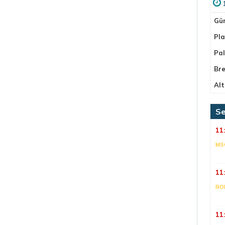
Gü
Pla
Pa
Bre
Alt
Se
11
MS
11
RO
11