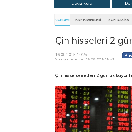
Döviz Kuru
Dol
GÜNDEM
KAP HABERLERİ
SON DAKİKA
Çin hisseleri 2 gün
16.09.2015 10:25
Son güncelleme : 16.09.2015 15:53
Çin hisse senetleri 2 günlük kaybı tel