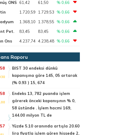
müş ONS
61,42
61,50
% 0,66
tin
1.720,59
1.729,53
% 0,66
ladyum
1.368,10
1.378,55
% 0,66
nt Pet.
83,45
83,45
% 0,66
ın Ons
4.237,74
4.238,48
% 0,66
ans Raporu
:58
BIST 30 endeksi dünkü
kapanışına göre 145, 05 artarak
030
(% 0.93 ) 15, 674
:58
Endeks 13, 782 puanda işlem
görerek önceki kapanışının % 0,
100
58 üstünde . İşlem hacmi 169,
144.00 milyon TL de
:57
Yüzde 5.10 oranında artışla 20.60
lira fiyatla işlem gören hissede 2,
SI