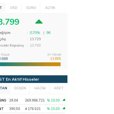
T
USD
EURO
ALTIN
3.799
eğişim
:
0,70%
|
96
ılış
:
13.729
nceki Kapanış
: 13.703
 Düşük
En Yüksek
3.668
13.805
ST En Aktif Hisseler
TAN
DÜŞEN
HACİM
ADET
BNS
29,04
269.986.721
% 10,00
NT
390,50
4.176.021
% 10,00