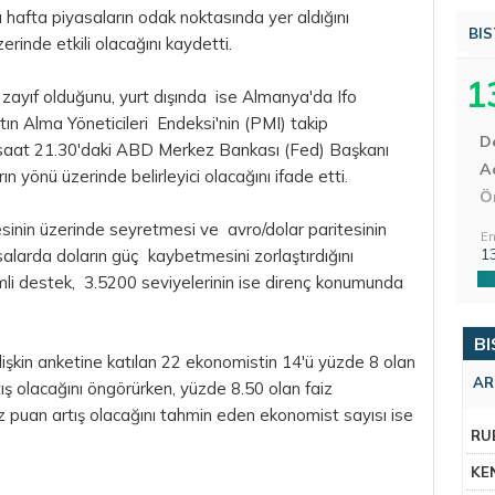
u hafta piyasaların odak noktasında yer aldığını
BIS
erinde etkili olacağını kaydetti.
1
n zayıf olduğunu, yurt dışında ise Almanya'da Ifo
ın Alma Yöneticileri Endeksi'nin (PMI) takip
D
a saat 21.30'daki ABD Merkez Bankası (Fed) Başkanı
Aç
n yönü üzerinde belirleyici olacağını ifade etti.
Ö
inin üzerinde seyretmesi ve avro/dolar paritesinin
En
1
salarda doların güç kaybetmesini zorlaştırdığını
emli destek, 3.5200 seviyelerinin ise direnç konumunda
BI
ilişkin anketine katılan 22 ekonomistin 14'ü yüzde 8 olan
AR
tış olacağını öngörürken, yüzde 8.50 olan faiz
z puan artış olacağını tahmin eden ekonomist sayısı ise
RU
KE