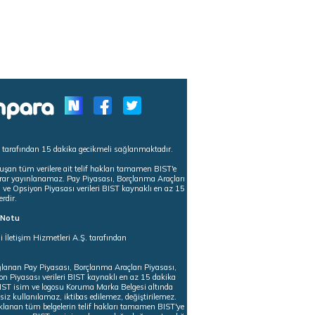
s tarafından 15 dakika gecikmeli sağlanmaktadır.
uşan tüm verilere ait telif hakları tamamen BIST'e
tekrar yayınlanamaz. Pay Piyasası, Borçlanma Araçları
m ve Opsiyon Piyasası verileri BIST kaynaklı en az 15
erdir.
ı Notu
i İletişim Hizmetleri A.Ş. tarafından
ğlanan Pay Piyasası, Borçlanma Araçları Piyasası,
on Piyasası verileri BIST kaynaklı en az 15 dakika
 BIST isim ve logosu Koruma Marka Belgesi altında
iz kullanılamaz, iktibas edilemez, değiştirilemez.
klanan tüm belgelerin telif hakları tamamen BIST'ye