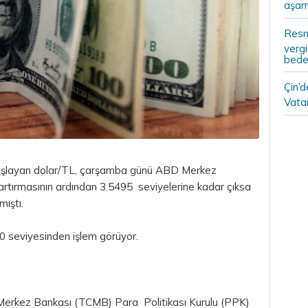
aşam
Resm
vergi
bedel
Çin’
Vatan
başlayan dolar/TL, çarşamba günü ABD Merkez
 artırmasının ardından 3.5495 seviyelerine kadar çıksa
ıştı.
50 seviyesinden işlem görüyor.
t Merkez Bankası (TCMB) Para Politikası Kurulu (PPK)