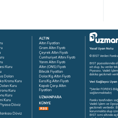
ALTIN
ru
Altın Fiyatları
ru
Gram Altın Fiyatı
Yasal Uyarı Notu
u
Çeyrek Altın Fiyatı
© BİST Verileri Forek
uru
Cumhuriyet Altını Fiyatı
ru
Yarım Altın Fiyatı
BIST piyasalarında ol
esi Kuru
Altın (ONS) Fiyatı
ait olup, bu veriler 
Piyasası, Vadeli İşle
u
Bilezik Fiyatları
dakika gecikmeli veril
ya Doları
Dolar/Kg Altın Fiyatı
ka Kronu Kuru
Euro/Kg Altın Fiyatı
Veri Sağlayıcı Uyar
oları Kuru
Kapalı Çarşı Altın
*(Veriler FOREKS Bilg
Fiyatları
ronu Kuru
sağlanmaktadır)
onu Kuru
UZMANPARA
ni Kuru
Foreks tarafından sa
KÜNYE
Vadeli İşlem ve Opsiy
Piyasa Döviz
gecikmeli verilerdir.
korunmakta olup izins
Bankası Döviz
BIST ismi altında açı