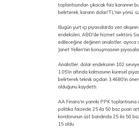
toplantısından çıkacak faiz kararının b
belirterek, kararın dolar/TL'nin yönü üz
Bugün yurt içi piyasalarda veri akışını
endeksleri, ABD'de hizmet sektörü Sat
edileceğine değinen analistler, ayrıc
Janet Yellen'nin konuşmasının piyasaları
Analistler,
dolar
endeksinin 102 seviyes
1.05'in altında kalmasının küresel piya
belirterek teknik açıdan 3,4680'in ön
olduğunu kaydetti.
AA Finans'ın yarınki PPK toplantısına 
politika faizinde 25 ila 50 baz puan ar
koridorunun üst bandında 25 ila 50 ba
15 oldu.