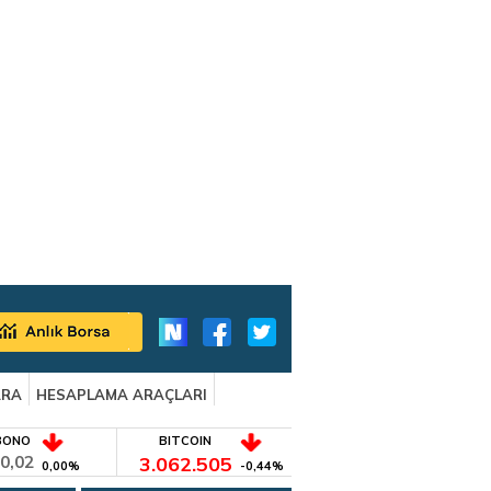
ARA
HESAPLAMA ARAÇLARI
BONO
BITCOIN
0,02
3.062.505
0,00%
-0,44%