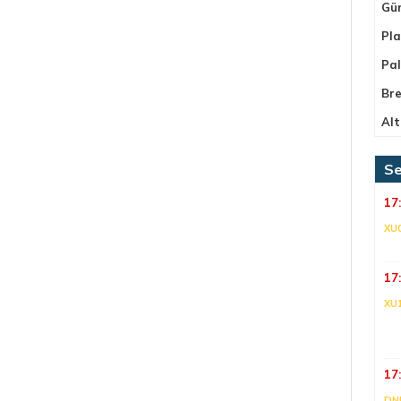
Gü
Pla
Pa
Bre
Alt
Se
17
XU
17
XU
17
DNI