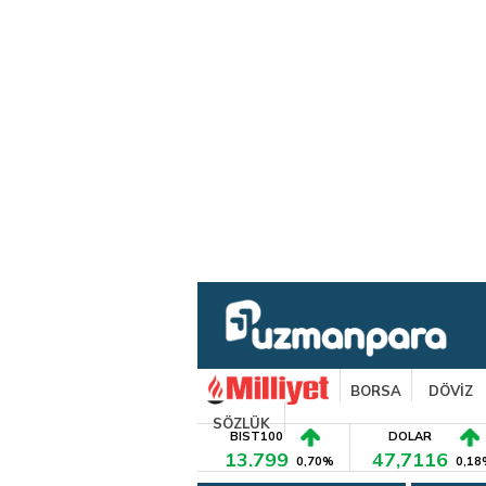
BORSA
DÖVİZ
SÖZLÜK
BIST100
DOLAR
13.799
47,7116
0,70%
0,18