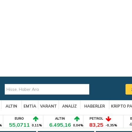
ALTIN
EMTİA
VARANT
ANALİZ
HABERLER
KRİPTO P
EURO
ALTIN
PETROL
55,0711
6.495,16
83,25
4
%
0,11%
0,04%
-0,35%