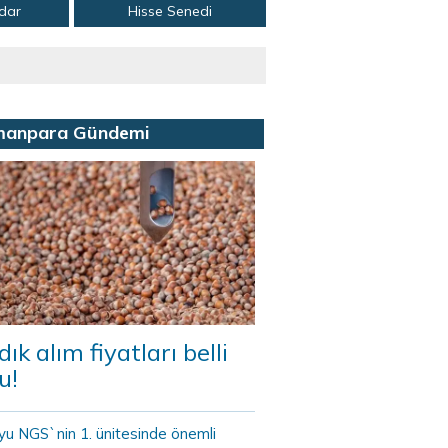
adar
Hisse Senedi
manpara Gündemi
dık alım fiyatları belli
u!
yu NGS`nin 1. ünitesinde önemli