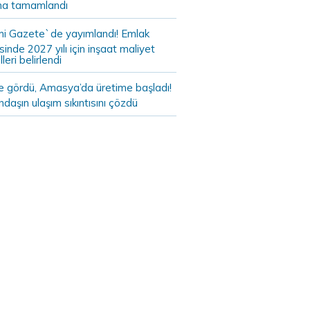
a tamamlandı
i Gazete`de yayımlandı! Emlak
sinde 2027 yılı için inşaat maliyet
leri belirlendi
de gördü, Amasya’da üretime başladı!
daşın ulaşım sıkıntısını çözdü