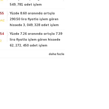
549, 781 adet işlem
:55
Yüzde 8.60 oranında artışla
290.50 lira fiyatla işlem gören
GAZ
hissede 3, 049, 328 adet işlem
:54
Yüzde 7.26 oranında artışla 7.39
lira fiyatla işlem gören hissede
FO
62, 272, 450 adet işlem
daha fazla