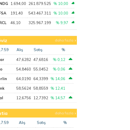
NDG
1.694,00
261.879.525
% 10,00
FSA
191,40
543.467.311
% 10,00
RCL
46,10
325.967.199
% 9,97
viz
daha fazla
17:59
Alış
Satış
%
lar
47,6282
47,6816
% 0,12
ro
54,8460
55,0452
% 0,06
rlin
64,0190
64,3399
% 14,06
ank
58,5624
58,8559
% 12,41
al
12,6756
12,7392
% 14,57
tia
daha fazla
17:59
Alış
Satış
%