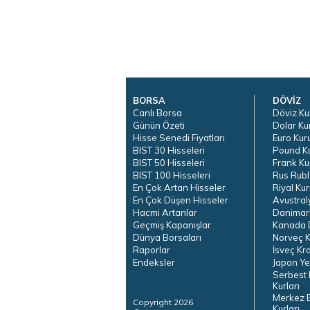
BORSA
DÖVİZ
Canlı Borsa
Döviz Ku
Günün Özeti
Dolar Ku
Hisse Senedi Fiyatları
Euro Kur
BIST 30 Hisseleri
Pound K
BIST 50 Hisseleri
Frank Ku
BIST 100 Hisseleri
Rus Rubl
En Çok Artan Hisseler
Riyal Kur
En Çok Düşen Hisseler
Avustral
Hacmi Artanlar
Danimar
Geçmiş Kapanışlar
Kanada D
Dünya Borsaları
Norveç K
Raporlar
İsveç Kr
Endeksler
Japon Ye
Serbest 
Kurları
Merkez 
Copyright 2026
Kurları