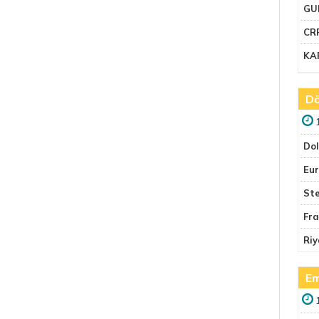
GU
CR
KA
Dö
Do
Eu
Ste
Fr
Riy
Em