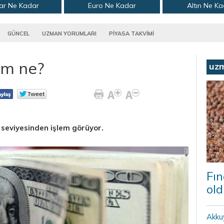
ar Ne Kadar
Euro Ne Kadar
Altın Ne K
GÜNCEL
UZMAN YORUMLARI
PİYASA TAKVİMİ
um ne?
uz
 seviyesinden işlem görüyor.
Fın
old
Akku