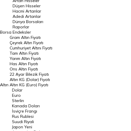
Artan Hisseler
En Çok Düşen Hisseler
Düşen Hisseler
Hacmi Artanlar
Hacmi Artanlar
Adedi Artanlar
Geçmiş Kapanışlar
Dünya Borsaları
Raporlar
Dünya Borsaları
Borsa
Endeksler
Gram Altın Fiyatı
Raporlar
Çeyrek Altın Fiyatı
Endeksler
Cumhuriyet Altını Fiyatı
Tam Altın Fiyatı
Yarım Altın Fiyatı
DÖVİZ
Has Altın Fiyatı
Ons Altın Fiyatı
Döviz Kuru
22 Ayar Bilezik Fiyatı
Dolar Kuru
Altın KG (Dolar) Fiyatı
Altın
Altın KG (Euro) Fiyatı
Euro Kuru
Dolar
Euro
Pound Kuru
Sterlin
Kanada Doları
Frank Kuru
İsviçre Frangı
Riyal Kuru
Rus Rublesi
Suudi Riyali
Avustralya Doları
Japon Yeni