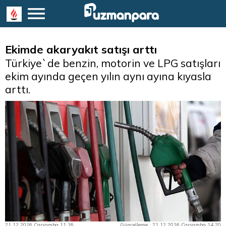
Ekimde akaryakıt satışı arttı
Türkiye`de benzin, motorin ve LPG satışları
ekim ayında geçen yılın aynı ayına kıyasla
arttı.
21.12.2016 Çarşamba 11:16
Güncelleme : 21.12.2016 Çarşamba 14:20