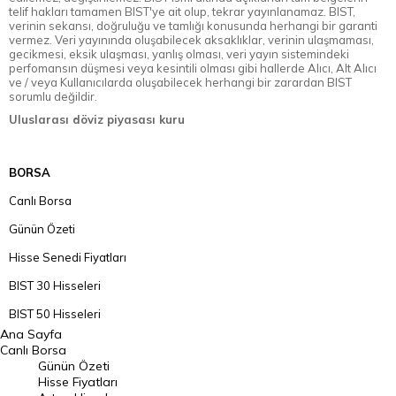
telif hakları tamamen BIST'ye ait olup, tekrar yayınlanamaz. BIST,
verinin sekansı, doğruluğu ve tamlığı konusunda herhangi bir garanti
vermez. Veri yayınında oluşabilecek aksaklıklar, verinin ulaşmaması,
gecikmesi, eksik ulaşması, yanlış olması, veri yayın sistemindeki
perfomansın düşmesi veya kesintili olması gibi hallerde Alıcı, Alt Alıcı
ve / veya Kullanıcılarda oluşabilecek herhangi bir zarardan BIST
sorumlu değildir.
Uluslarası döviz piyasası kuru
BORSA
Canlı Borsa
Günün Özeti
Hisse Senedi Fiyatları
BIST 30 Hisseleri
BIST 50 Hisseleri
Ana Sayfa
BIST 100 Hisseleri
Canlı Borsa
Günün Özeti
En Çok Artan Hisseler
Hisse Fiyatları