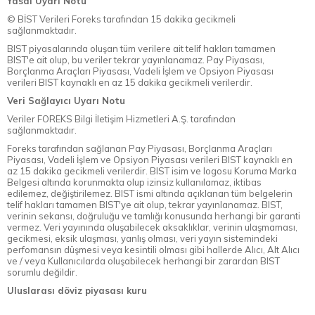
Yasal Uyarı Notu
© BİST Verileri Foreks tarafından 15 dakika gecikmeli
sağlanmaktadır.
BIST piyasalarında oluşan tüm verilere ait telif hakları tamamen
BIST'e ait olup, bu veriler tekrar yayınlanamaz. Pay Piyasası,
Borçlanma Araçları Piyasası, Vadeli İşlem ve Opsiyon Piyasası
verileri BIST kaynaklı en az 15 dakika gecikmeli verilerdir.
Veri Sağlayıcı Uyarı Notu
Veriler FOREKS Bilgi İletişim Hizmetleri A.Ş. tarafından
sağlanmaktadır.
Foreks tarafından sağlanan Pay Piyasası, Borçlanma Araçları
Piyasası, Vadeli İşlem ve Opsiyon Piyasası verileri BIST kaynaklı en
az 15 dakika gecikmeli verilerdir. BIST isim ve logosu Koruma Marka
Belgesi altında korunmakta olup izinsiz kullanılamaz, iktibas
edilemez, değiştirilemez. BIST ismi altında açıklanan tüm belgelerin
telif hakları tamamen BIST'ye ait olup, tekrar yayınlanamaz. BIST,
verinin sekansı, doğruluğu ve tamlığı konusunda herhangi bir garanti
vermez. Veri yayınında oluşabilecek aksaklıklar, verinin ulaşmaması,
gecikmesi, eksik ulaşması, yanlış olması, veri yayın sistemindeki
perfomansın düşmesi veya kesintili olması gibi hallerde Alıcı, Alt Alıcı
ve / veya Kullanıcılarda oluşabilecek herhangi bir zarardan BIST
sorumlu değildir.
Uluslarası döviz piyasası kuru