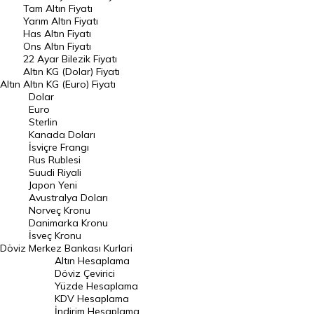
Tam Altın Fiyatı
Yarım Altın Fiyatı
DÖVİZ
Has Altın Fiyatı
Ons Altın Fiyatı
Döviz Kuru
22 Ayar Bilezik Fiyatı
Dolar Kuru
Altın KG (Dolar) Fiyatı
Altın
Altın KG (Euro) Fiyatı
Euro Kuru
Dolar
Euro
Pound Kuru
Sterlin
Kanada Doları
Frank Kuru
İsviçre Frangı
Riyal Kuru
Rus Rublesi
Suudi Riyali
Avustralya Doları
Japon Yeni
Avustralya Doları
Danimarka Kronu Kuru
Norveç Kronu
Danimarka Kronu
Kanada Doları Kuru
İsveç Kronu
Döviz
Merkez Bankası Kurlari
Norveç Kronu Kuru
Altın Hesaplama
İsveç Kronu Kuru
Döviz Çevirici
Yüzde Hesaplama
Japon Yeni Kuru
KDV Hesaplama
İndirim Hesaplama