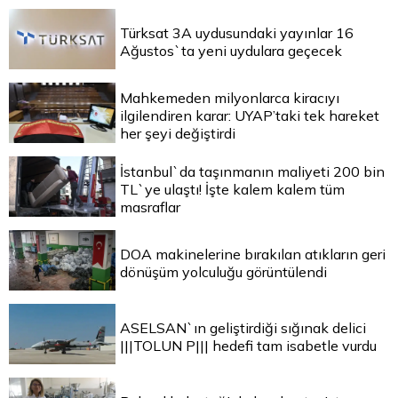
Türksat 3A uydusundaki yayınlar 16
Ağustos`ta yeni uydulara geçecek
Mahkemeden milyonlarca kiracıyı
ilgilendiren karar: UYAP’taki tek hareket
her şeyi değiştirdi
İstanbul`da taşınmanın maliyeti 200 bin
TL`ye ulaştı! İşte kalem kalem tüm
masraflar
DOA makinelerine bırakılan atıkların geri
dönüşüm yolculuğu görüntülendi
ASELSAN`ın geliştirdiği sığınak delici
|||TOLUN P||| hedefi tam isabetle vurdu