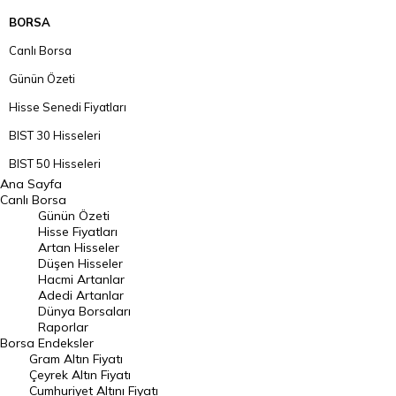
BORSA
Canlı Borsa
Günün Özeti
Hisse Senedi Fiyatları
BIST 30 Hisseleri
BIST 50 Hisseleri
Ana Sayfa
BIST 100 Hisseleri
Canlı Borsa
Günün Özeti
En Çok Artan Hisseler
Hisse Fiyatları
Artan Hisseler
En Çok Düşen Hisseler
Düşen Hisseler
Hacmi Artanlar
Hacmi Artanlar
Adedi Artanlar
Geçmiş Kapanışlar
Dünya Borsaları
Raporlar
Dünya Borsaları
Borsa
Endeksler
Gram Altın Fiyatı
Raporlar
Çeyrek Altın Fiyatı
Endeksler
Cumhuriyet Altını Fiyatı