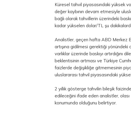
Küresel
tahvil
piyasasındaki yüksek vola
değer kaybının devam etmesiyle ulusla
bağlı olarak tahvillerin üzerindeki bask
kadar yükselen dolar/TL şu dakikalarda
Analistler, geçen hafta ABD Merkez Ban
artışına gidilmesi gerektiği yönündeki 
varlıklar üzerinde baskıyı artırdığını dil
beklentisinin artması ve Türkiye Cumh
faizlerde değişikliğe gitmemesinin piya
uluslararası tahvil piyasasındaki yüksek 
2 yıllık gösterge tahvilin bileşik faiz
edileceğini ifade eden analistler, ola
konumunda olduğunu belirtiyor.