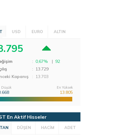
T
USD
EURO
ALTIN
3.795
eğişim
:
0,67%
|
92
ılış
:
13.729
nceki Kapanış
: 13.703
 Düşük
En Yüksek
3.668
13.805
ST En Aktif Hisseler
TAN
DÜŞEN
HACİM
ADET