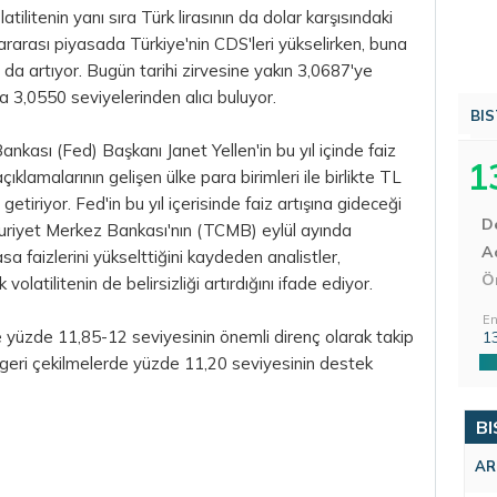
tilitenin yanı sıra Türk lirasının da
dolar
karşısındaki
rarası piyasada Türkiye'nin CDS'leri yükselirken, buna
ı da artıyor. Bugün tarihi zirvesine yakın 3,0687'ye
 3,0550 seviyelerinden alıcı buluyor.
BIS
kası (Fed) Başkanı Janet Yellen'in bu yıl içinde faiz
1
açıklamalarının gelişen ülke
para
birimleri ile birlikte TL
e getiriyor. Fed'in bu yıl içerisinde faiz artışına gideceği
D
uriyet Merkez Bankası'nın (TCMB) eylül ayında
Aç
sa faizlerini yükselttiğini kaydeden analistler,
Ö
volatilitenin de belirsizliği artırdığını ifade ediyor.
En
inde yüzde 11,85-12 seviyesinin önemli direnç olarak takip
1
sı geri çekilmelerde yüzde 11,20 seviyesinin destek
BI
AR