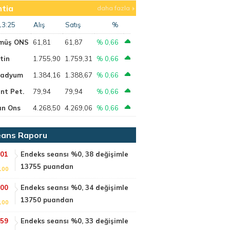
tia
daha fazla
13:25
Alış
Satış
%
müş ONS
61,81
61,87
% 0,66
tin
1.755,90
1.759,31
% 0,66
ladyum
1.384,16
1.388,67
% 0,66
nt Pet.
79,94
79,94
% 0,66
ın Ons
4.268,50
4.269,06
% 0,66
ans Raporu
:01
Endeks seansı %0, 38 değişimle
13755 puandan
100
:00
Endeks seansı %0, 34 değişimle
13750 puandan
100
:59
Endeks seansı %0, 33 değişimle