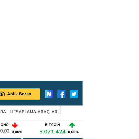
ARA
HESAPLAMA ARAÇLARI
BONO
BITCOIN
0,02
3.071.424
0,00%
0,66%