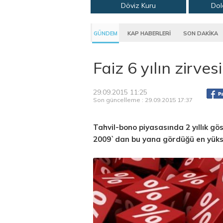
Döviz Kuru
Dol
GÜNDEM
KAP HABERLERİ
SON DAKİKA
Faiz 6 yılın zirve
29.09.2015 11:25
Son güncelleme : 29.09.2015 17:37
Tahvil-bono piyasasında 2 yıllık gös
2009`dan bu yana gördüğü en yükse