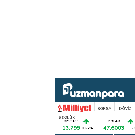
BORSA
DÖVİZ
SÖZLÜK
BIST100
DOLAR
13.795
47,6003
0,67%
0,07