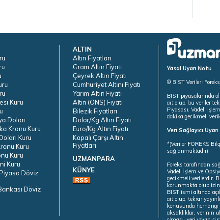
ALTIN
ru
Altın Fiyatları
ru
Gram Altın Fiyatı
Yasal Uyarı Notu
u
Çeyrek Altın Fiyatı
© BİST Verileri Forek
uru
Cumhuriyet Altını Fiyatı
ru
Yarım Altın Fiyatı
BIST piyasalarında ol
esi Kuru
Altın (ONS) Fiyatı
ait olup, bu veriler 
Piyasası, Vadeli İşle
u
Bilezik Fiyatları
dakika gecikmeli veril
ya Doları
Dolar/Kg Altın Fiyatı
ka Kronu Kuru
Euro/Kg Altın Fiyatı
Veri Sağlayıcı Uyar
oları Kuru
Kapalı Çarşı Altın
*(Veriler FOREKS Bilg
Fiyatları
ronu Kuru
sağlanmaktadır)
onu Kuru
UZMANPARA
ni Kuru
Foreks tarafından sa
KÜNYE
Vadeli İşlem ve Opsiy
Piyasa Döviz
gecikmeli verilerdir.
korunmakta olup izins
Bankası Döviz
BIST ismi altında açı
ait olup, tekrar yayı
konusunda herhangi b
aksaklıklar, verinin 
olması, veri yayın si