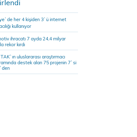
irlendi
ye`de her 4 kişiden 3`ü internet
cılığı kullanıyor
tiv ihracatı 7 ayda 24,4 milyar
la rekor kırdı
TAK`ın uluslararası araştırmacı
ramında destek alan 75 projenin 7`si
`den