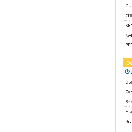
GU
CR
KE
KA
BE
Dö
Do
Eu
Ste
Fr
Riy