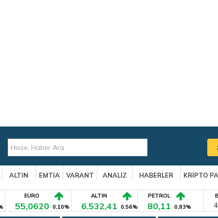
ALTIN
EMTİA
VARANT
ANALİZ
HABERLER
KRİPTO P
EURO
ALTIN
PETROL
55,0620
6.532,41
80,11
4
%
0,10%
0,56%
0,83%