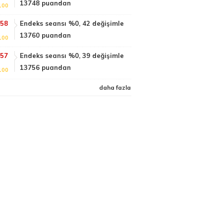
13748 puandan
100
:58
Endeks seansı %0, 42 değişimle
13760 puandan
100
:57
Endeks seansı %0, 39 değişimle
13756 puandan
100
daha fazla