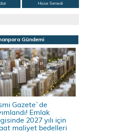
adar
Hisse Senedi
manpara Gündemi
smi Gazete`de
yımlandı! Emlak
gisinde 2027 yılı için
aat maliyet bedelleri