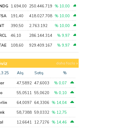
NDG
1.694,00
250.446.719
% 10,00
FSA
191,40
418.027.708
% 10,00
NT
390,50
2.763.192
% 10,00
RCL
46,10
286.144.314
% 9,97
TAE
108,60
929.409.167
% 9,97
viz
daha fazla
13:25
Alış
Satış
%
lar
47,5892
47,6003
% 0,07
ro
55,0511
55,0620
% 0,10
rlin
64,0097
64,3306
% 14,04
ank
58,7388
59,0332
% 12,75
al
12,6641
12,7276
% 14,46