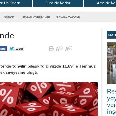
ar Ne Kadar
Euro Ne Kadar
Altın Ne K
GÜNCEL
UZMAN YORUMLARI
PİYASA TAKVİMİ
sinde
uz
terge tahvilin bileşik faizi yüzde 11,89 ile Temmuz
k seviyesine ulaştı.
Re
ya
ver
inş