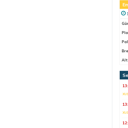
Em
Gü
Pla
Pa
Bre
Alt
Se
13
XU
13
XU
12