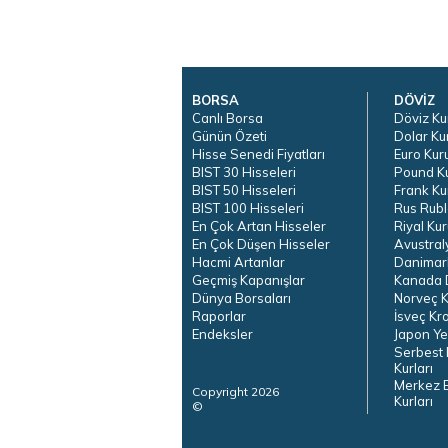
BORSA
DÖVİZ
Canlı Borsa
Döviz Ku
Günün Özeti
Dolar Ku
Hisse Senedi Fiyatları
Euro Kur
BIST 30 Hisseleri
Pound K
BIST 50 Hisseleri
Frank Ku
BIST 100 Hisseleri
Rus Rubl
En Çok Artan Hisseler
Riyal Kur
En Çok Düşen Hisseler
Avustral
Hacmi Artanlar
Danimar
Geçmiş Kapanışlar
Kanada D
Dünya Borsaları
Norveç K
Raporlar
İsveç Kr
Endeksler
Japon Ye
Serbest 
Kurları
Merkez 
Copyright 2026
Kurları
©