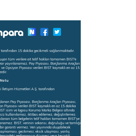
s tarafından 15 dakika gecikmeli sağlanmaktadır.
uşan tüm verilere ait telif hakları tamamen BIST'e
tekrar yayınlanamaz. Pay Piyasası, Borçlanma Araçları
m ve Opsiyon Piyasası verileri BIST kaynaklı en az 15
erdir.
ı Notu
i İletişim Hizmetleri A.Ş. tarafından
ğlanan Pay Piyasası, Borçlanma Araçları Piyasası,
on Piyasası verileri BIST kaynaklı en az 15 dakika
 BIST isim ve logosu Koruma Marka Belgesi altında
iz kullanılamaz, iktibas edilemez, değiştirilemez.
klanan tüm belgelerin telif hakları tamamen BIST'ye
nlanamaz. BIST, verinin sekansı, doğruluğu ve tamlığı
ir garanti vermez. Veri yayınında oluşabilecek
ulaşmaması, gecikmesi, eksik ulaşması, yanlış
stemindeki perfomansın düşmesi veya kesintili