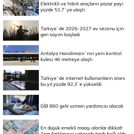
Elektrikli ve hibrit araçların pazar payı
yüzde 51,7`ye ulaştı
Türkiye`de 2026-2027 av sezonu için
geri sayım başladı
Antalya Havalimanı`nın yeni kontrol
kulesi 46 metreye ulaştı
Türkiye`de internet kullananların oranı
bu yıl yüzde 92,3`e yükseldi
GİB 860 gelir uzman yardımcısı alacak
En düşük emekli maaşı alanlar dikkat!
Zam farklarının yatacağı tarih belli oldu