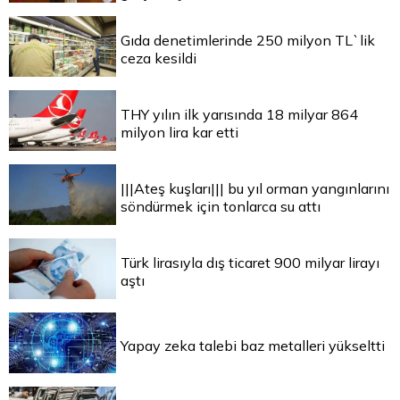
Gıda denetimlerinde 250 milyon TL`lik
ceza kesildi
THY yılın ilk yarısında 18 milyar 864
milyon lira kar etti
|||Ateş kuşları||| bu yıl orman yangınlarını
söndürmek için tonlarca su attı
Türk lirasıyla dış ticaret 900 milyar lirayı
aştı
Yapay zeka talebi baz metalleri yükseltti