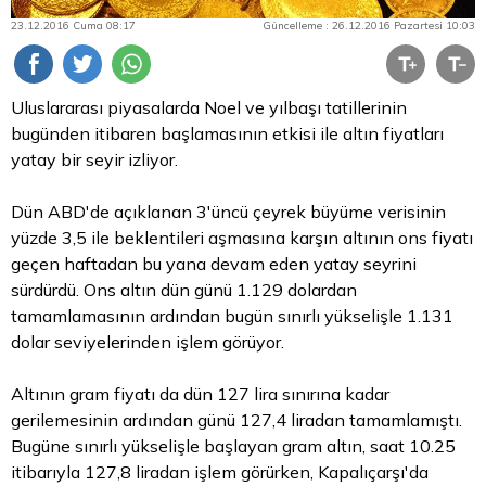
23.12.2016 Cuma 08:17
Güncelleme : 26.12.2016 Pazartesi 10:03
Uluslararası piyasalarda Noel ve yılbaşı tatillerinin
bugünden itibaren başlamasının etkisi ile
altın fiyatları
yatay bir seyir izliyor.
Dün ABD'de açıklanan 3'üncü çeyrek büyüme verisinin
yüzde 3,5 ile beklentileri aşmasına karşın altının ons fiyatı
geçen haftadan bu yana devam eden yatay seyrini
sürdürdü. Ons altın dün günü 1.129 dolardan
tamamlamasının ardından bugün sınırlı yükselişle 1.131
dolar seviyelerinden işlem görüyor.
Altının gram fiyatı da dün 127 lira sınırına kadar
gerilemesinin ardından günü 127,4 liradan tamamlamıştı.
Bugüne sınırlı yükselişle başlayan gram altın, saat 10.25
itibarıyla 127,8 liradan işlem görürken, Kapalıçarşı'da