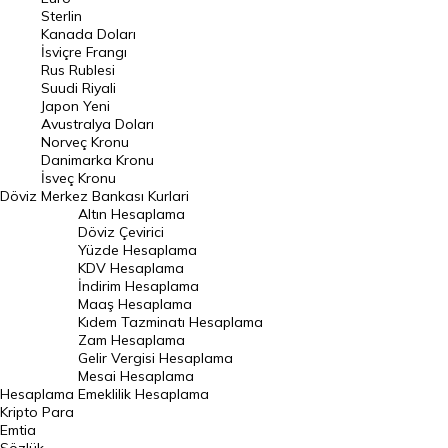
Pound Kuru
Sterlin
Kanada Doları
Frank Kuru
İsviçre Frangı
Riyal Kuru
Rus Rublesi
Suudi Riyali
Avustralya Doları
Japon Yeni
Avustralya Doları
Danimarka Kronu Kuru
Norveç Kronu
Danimarka Kronu
Kanada Doları Kuru
İsveç Kronu
Döviz
Merkez Bankası Kurlari
Norveç Kronu Kuru
Altın Hesaplama
İsveç Kronu Kuru
Döviz Çevirici
Yüzde Hesaplama
Japon Yeni Kuru
KDV Hesaplama
İndirim Hesaplama
Serbest Piyasa Döviz Kurları
Maaş Hesaplama
Kıdem Tazminatı Hesaplama
Merkez Bankası Döviz Kurları
Zam Hesaplama
Gelir Vergisi Hesaplama
ALTIN
Mesai Hesaplama
Hesaplama
Emeklilik Hesaplama
Altın Fiyatları
Kripto Para
Emtia
Gram Altın Fiyatı