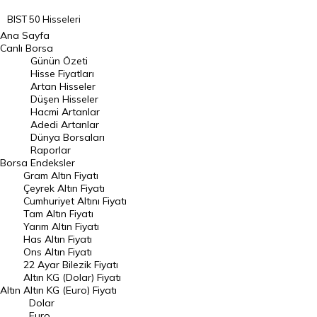
BIST 50 Hisseleri
Ana Sayfa
BIST 100 Hisseleri
Canlı Borsa
Günün Özeti
En Çok Artan Hisseler
Hisse Fiyatları
Artan Hisseler
En Çok Düşen Hisseler
Düşen Hisseler
Hacmi Artanlar
Hacmi Artanlar
Adedi Artanlar
Geçmiş Kapanışlar
Dünya Borsaları
Raporlar
Dünya Borsaları
Borsa
Endeksler
Gram Altın Fiyatı
Raporlar
Çeyrek Altın Fiyatı
Endeksler
Cumhuriyet Altını Fiyatı
Tam Altın Fiyatı
Yarım Altın Fiyatı
DÖVİZ
Has Altın Fiyatı
Ons Altın Fiyatı
Döviz Kuru
22 Ayar Bilezik Fiyatı
Dolar Kuru
Altın KG (Dolar) Fiyatı
Altın
Altın KG (Euro) Fiyatı
Euro Kuru
Dolar
Euro