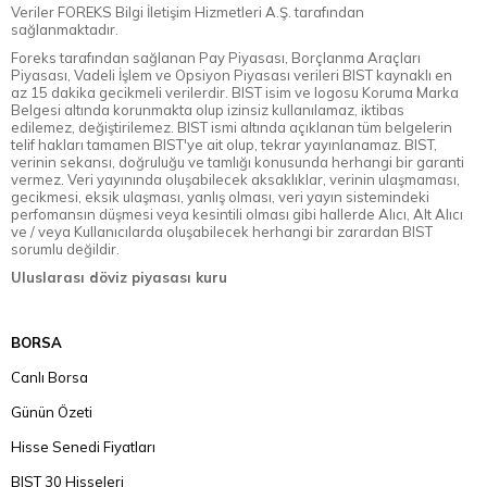
Veriler FOREKS Bilgi İletişim Hizmetleri A.Ş. tarafından
sağlanmaktadır.
Foreks tarafından sağlanan Pay Piyasası, Borçlanma Araçları
Piyasası, Vadeli İşlem ve Opsiyon Piyasası verileri BIST kaynaklı en
az 15 dakika gecikmeli verilerdir. BIST isim ve logosu Koruma Marka
Belgesi altında korunmakta olup izinsiz kullanılamaz, iktibas
edilemez, değiştirilemez. BIST ismi altında açıklanan tüm belgelerin
telif hakları tamamen BIST'ye ait olup, tekrar yayınlanamaz. BIST,
verinin sekansı, doğruluğu ve tamlığı konusunda herhangi bir garanti
vermez. Veri yayınında oluşabilecek aksaklıklar, verinin ulaşmaması,
gecikmesi, eksik ulaşması, yanlış olması, veri yayın sistemindeki
perfomansın düşmesi veya kesintili olması gibi hallerde Alıcı, Alt Alıcı
ve / veya Kullanıcılarda oluşabilecek herhangi bir zarardan BIST
sorumlu değildir.
Uluslarası döviz piyasası kuru
BORSA
Canlı Borsa
Günün Özeti
Hisse Senedi Fiyatları
BIST 30 Hisseleri