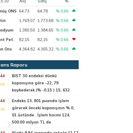
15:30
Alış
Satış
%
müş ONS
64,73
64,78
% 0,66
tin
1.769,07
1.773,68
% 0,66
ladyum
1.380,50
1.384,65
% 0,66
nt Pet.
82,15
82,15
% 0,66
ın Ons
4.364,82
4.365,32
% 0,66
ans Raporu
:44
BIST 30 endeksi dünkü
kapanışına göre -22, 79
030
kaybederek (% -0.15 ) 15, 632
:44
Endeks 13, 801 puanda işlem
görerek önceki kapanışının % 0,
100
01 üstünde . İşlem hacmi 124,
500.00 milyon TL de
:44
Yüzde 9.94 oranında artışla 11.17