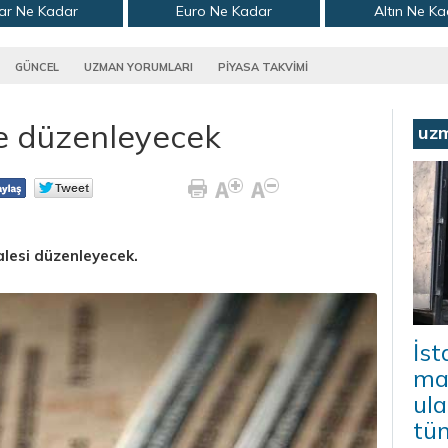
ar Ne Kadar
Euro Ne Kadar
Altın Ne K
GÜNCEL
UZMAN YORUMLARI
PİYASA TAKVİMİ
le düzenleyecek
uz
halesi düzenleyecek.
İs
mal
ula
tü