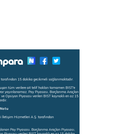
s tarafından 15 dakika gecikmeli sağlanmaktadır.
uşan tüm verilere ait telif hakları tamamen BIST'e
tekrar yayınlanamaz. Pay Piyasası, Borçlanma Araçları
m ve Opsiyon Piyasası verileri BIST kaynaklı en az 15
erdir.
ı Notu
i İletişim Hizmetleri A.Ş. tarafından
ğlanan Pay Piyasası, Borçlanma Araçları Piyasası,
on Piyasası verileri BIST kaynaklı en az 15 dakika