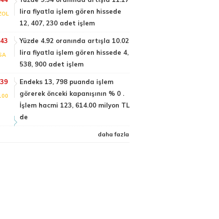
lira fiyatla işlem gören hissede
ZOL
12, 407, 230 adet işlem
:43
Yüzde 4.92 oranında artışla 10.02
lira fiyatla işlem gören hissede 4,
SA
538, 900 adet işlem
:39
Endeks 13, 798 puanda işlem
görerek önceki kapanışının % 0 .
100
İşlem hacmi 123, 614.00 milyon TL
de
daha fazla