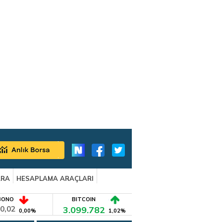
ARA
HESAPLAMA ARAÇLARI
BONO
BITCOIN
0,02
3.099.782
0,00%
1,02%