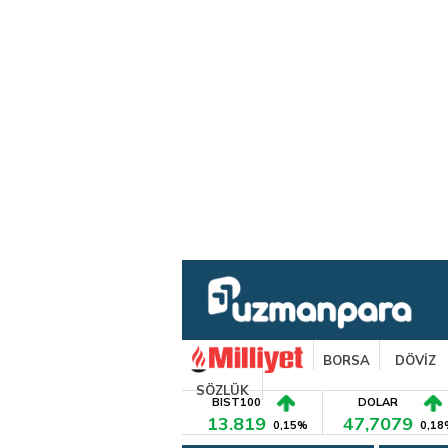
BORSA
DÖVİZ
SÖZLÜK
BIST100
DOLAR
13.819
47,7079
0,15%
0,18