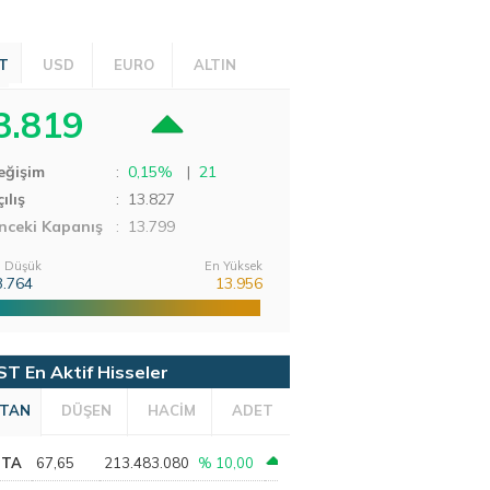
T
USD
EURO
ALTIN
3.819
eğişim
:
0,15%
|
21
ılış
:
13.827
nceki Kapanış
: 13.799
 Düşük
En Yüksek
3.764
13.956
ST En Aktif Hisseler
TAN
DÜŞEN
HACİM
ADET
PTA
67,65
213.483.080
% 10,00