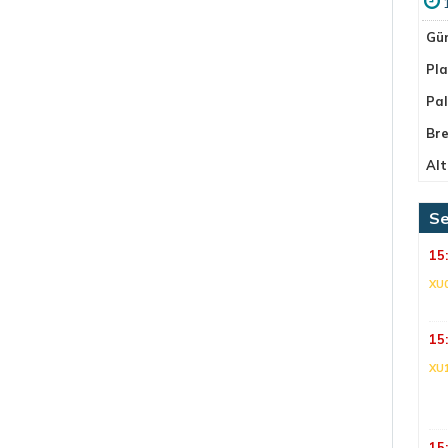
Gü
Pla
Pa
Bre
Alt
Se
15
XU
15
XU
15