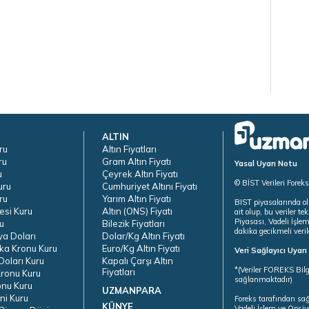
ALTIN
ru
Altın Fiyatları
ru
Gram Altın Fiyatı
Yasal Uyarı Notu
u
Çeyrek Altın Fiyatı
© BİST Verileri Forek
uru
Cumhuriyet Altını Fiyatı
ru
Yarım Altın Fiyatı
BIST piyasalarında ol
esi Kuru
Altın (ONS) Fiyatı
ait olup, bu veriler 
Piyasası, Vadeli İşle
u
Bilezik Fiyatları
dakika gecikmeli veril
ya Doları
Dolar/Kg Altın Fiyatı
ka Kronu Kuru
Euro/Kg Altın Fiyatı
Veri Sağlayıcı Uyar
oları Kuru
Kapalı Çarşı Altın
*(Veriler FOREKS Bilg
Fiyatları
ronu Kuru
sağlanmaktadır)
onu Kuru
UZMANPARA
ni Kuru
Foreks tarafından sa
KÜNYE
Vadeli İşlem ve Opsiy