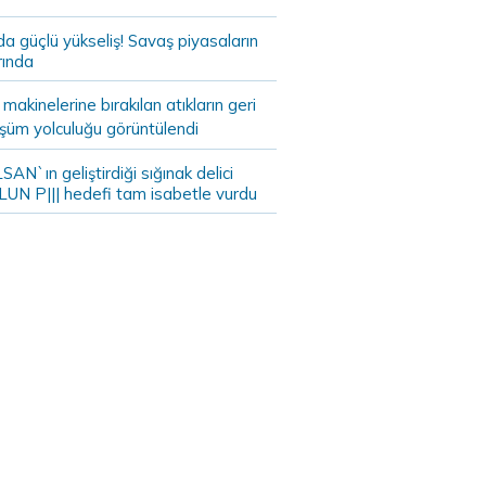
da güçlü yükseliş! Savaş piyasaların
rında
akinelerine bırakılan atıkların geri
şüm yolculuğu görüntülendi
AN`ın geliştirdiği sığınak delici
LUN P||| hedefi tam isabetle vurdu