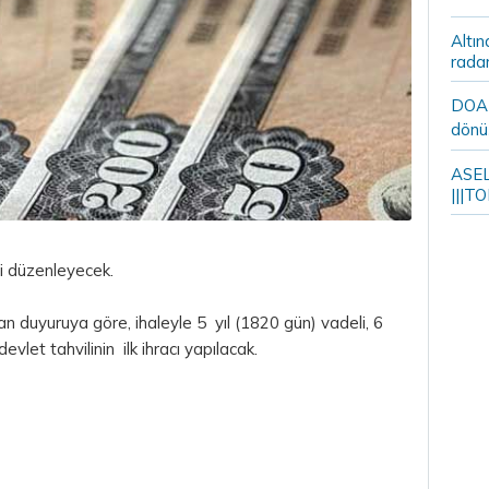
Altın
rada
DOA m
dönü
ASELS
|||TO
i düzenleyecek.
an duyuruya göre, ihaleyle 5 yıl (1820 gün) vadeli, 6
vlet tahvilinin ilk ihracı yapılacak.