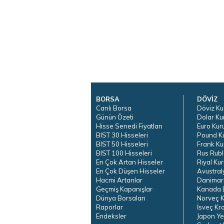
BORSA
DÖVİZ
Canlı Borsa
Döviz Ku
Günün Özeti
Dolar Ku
Hisse Senedi Fiyatları
Euro Kur
BIST 30 Hisseleri
Pound K
BIST 50 Hisseleri
Frank Ku
BIST 100 Hisseleri
Rus Rubl
En Çok Artan Hisseler
Riyal Kur
En Çok Düşen Hisseler
Avustral
Hacmi Artanlar
Danimar
Geçmiş Kapanışlar
Kanada D
Dünya Borsaları
Norveç K
Raporlar
İsveç Kr
Endeksler
Japon Ye