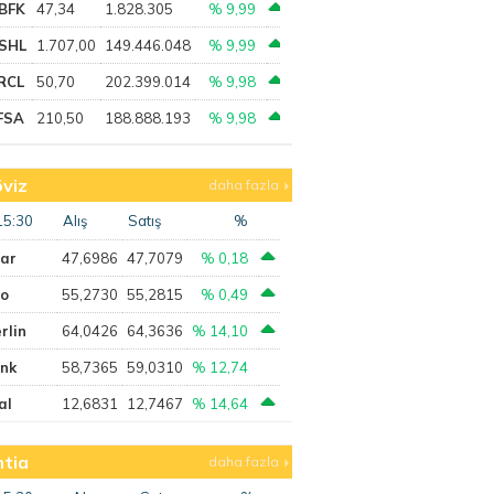
BFK
47,34
1.828.305
% 9,99
SHL
1.707,00
149.446.048
% 9,99
RCL
50,70
202.399.014
% 9,98
FSA
210,50
188.888.193
% 9,98
viz
daha fazla
15:30
Alış
Satış
%
lar
47,6986
47,7079
% 0,18
ro
55,2730
55,2815
% 0,49
rlin
64,0426
64,3636
% 14,10
ank
58,7365
59,0310
% 12,74
al
12,6831
12,7467
% 14,64
tia
daha fazla