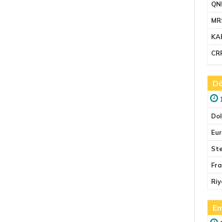
QN
MR
KA
CR
Dö
Do
Eu
Ste
Fr
Riy
Em