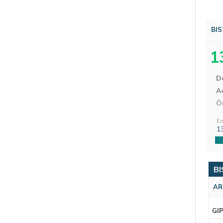
BIS
1
D
Aç
Ö
En
1
BI
AR
GI