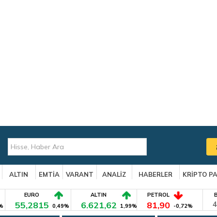
ALTIN
EMTİA
VARANT
ANALİZ
HABERLER
KRİPTO P
EURO
ALTIN
PETROL
55,2815
6.621,62
81,90
4
%
0,49%
1,99%
-0,72%