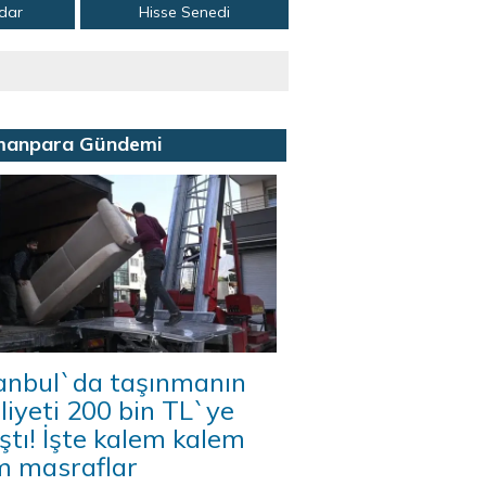
adar
Hisse Senedi
manpara Gündemi
tanbul`da taşınmanın
iyeti 200 bin TL`ye
ştı! İşte kalem kalem
m masraflar