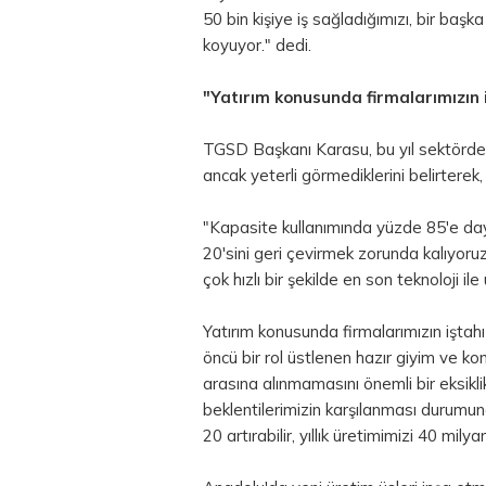
50 bin kişiye iş sağladığımızı, bir başk
koyuyor." dedi.
"Yatırım konusunda firmalarımızın 
TGSD Başkanı Karasu, bu yıl sektörde g
ancak yeterli görmediklerini belirterek,
"Kapasite kullanımında yüzde 85'e day
20'sini geri çevirmek zorunda kalıyoruz
çok hızlı bir şekilde en son teknoloji i
Yatırım konusunda firmalarımızın iştah
öncü bir rol üstlenen hazır giyim ve ko
arasına alınmamasını önemli bir eksik
beklentilerimizin karşılanması durum
20 artırabilir, yıllık üretimimizi 40 mily