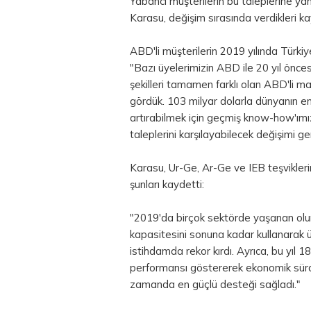
Yabancı müşterilerin bu taleplerine yan
Karasu, değişim sırasında verdikleri kay
ABD'li müşterilerin 2019 yılında Türki
"Bazı üyelerimizin ABD ile 20 yıl önc
şekilleri tamamen farklı olan ABD'li mar
gördük. 103 milyar dolarla dünyanın en
artırabilmek için geçmiş know-how'ımı
taleplerini karşılayabilecek değişimi g
Karasu, Ur-Ge, Ar-Ge ve IEB teşvikleri
şunları kaydetti:
"2019'da birçok sektörde yaşanan olums
kapasitesini sonuna kadar kullanarak 
istihdamda rekor kırdı. Ayrıca, bu yıl 18
performansı göstererek ekonomik sürdür
zamanda en güçlü desteği sağladı."