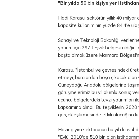
"Bir yılda 50 bin kişiye yeni istihd
Hadi Karasu, sektörün yıllık 40 milyar 
kapasite kullanımının yüzde 84,4'e ulaştı
Sanayi ve Teknoloji Bakanlığı verilerine 
yatırım için 297 teşvik belgesi aldığını
başta olmak üzere Marmara Bölgesi'nde
Karasu, "İstanbul ve çevresindeki üret
etmeyi, buralardan boşa çıkacak olan
Güneydoğu Anadolu bölgelerine taşımay
görüşmelerimiz bu yıl olumlu sonuç verd
üçüncü bölgelerdeki tevzi yatırımları il
kapsamına alındı. Bu teşviklerin, 2020 
gerçekleştirmesinde etkili olacağını d
Hazır giyim sektörünün bu yıl da isti
"Eylül 2018'de 510 bin olan istihdamımız