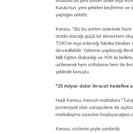
Anadolu'da yeni üretim üsleri inşa et
Kurulu'nun, yeni şehirleri keşfetme ve s
yaptığını anlattı.
Karasu, "Biz bu üretim üslerinde hazır g
arada olacağı güçlü bir ekosistem oluşt
TOKİ'nin inşa edeceği fabrika binaları, 
devredilebilir. Yatırımın yapılacağı illerd
Milli Eğitim Bakanlığı ve YÖK ile birlik
üstlenerek hem istihdama hem de ihrac
şeklinde konuştu.
"25 milyar dolar ihracat hedefine 
Hadi Karasu, mevcut markalara "Turqu
potansiyeli olan sanayicilere de açılac
markalaşma sürecinin başlayacağına du
Karasu, sözlerini şöyle sürdürdü: