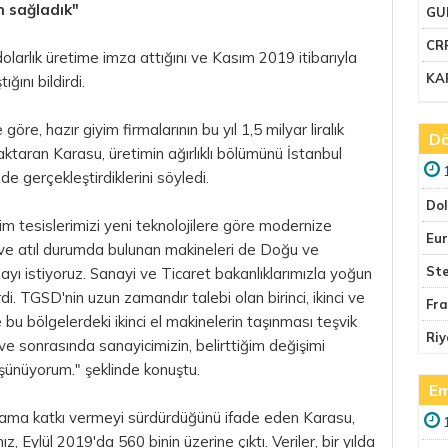
am sağladık"
GU
CR
dolarlık üretime imza attığını ve Kasım 2019 itibarıyla
KA
ğını bildirdi.
göre, hazır giyim firmalarının bu yıl 1,5 milyar liralık
Dö
 aktaran Karasu, üretimin ağırlıklı bölümünü İstanbul
 gerçekleştirdiklerini söyledi.
Do
im tesislerimizi yeni teknolojilere göre modernize
Eu
 ve atıl durumda bulunan makineleri de Doğu ve
Ste
ı istiyoruz. Sanayi ve Ticaret bakanlıklarımızla yoğun
i. TGSD'nin uzun zamandır talebi olan birinci, ikinci ve
Fr
e bu bölgelerdeki ikinci el makinelerin taşınması teşvik
Riy
ve sonrasında sanayicimizin, belirttiğim değişimi
üşünüyorum." şeklinde konuştu.
Em
hdama katkı vermeyi sürdürdüğünü ifade eden Karasu,
, Eylül 2019'da 560 binin üzerine çıktı. Veriler, bir yılda