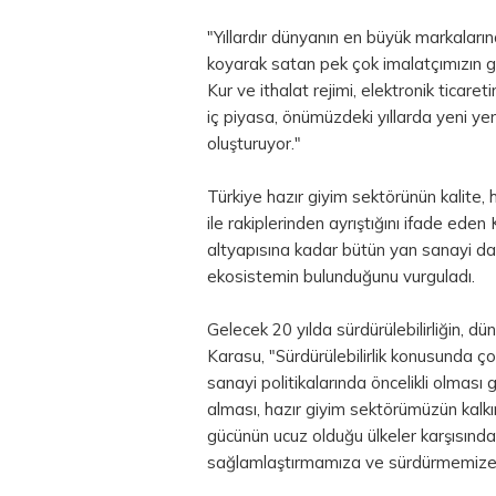
"Yıllardır dünyanın en büyük markaları
koyarak satan pek çok imalatçımızın gü
Kur ve ithalat rejimi, elektronik ticare
iç piyasa, önümüzdeki yıllarda yeni yer
oluşturuyor."
Türkiye hazır giyim sektörünün kalite, 
ile rakiplerinden ayrıştığını ifade ede
altyapısına kadar bütün yan sanayi dall
ekosistemin bulunduğunu vurguladı.
Gelecek 20 yılda sürdürülebilirliğin, dü
Karasu, "Sürdürülebilirlik konusunda çok
sanayi politikalarında öncelikli olması 
alması, hazır giyim sektörümüzün kalkı
gücünün ucuz olduğu ülkeler karşısın
sağlamlaştırmamıza ve sürdürmemize k