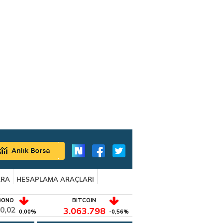
ARA
HESAPLAMA ARAÇLARI
BONO
BITCOIN
0,02
3.063.798
0,00%
-0,56%