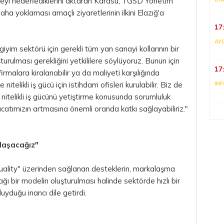
meyi hedeflediklerini aktaran Karasu, TGSD Yönetim
aha yoklaması amaçlı ziyaretlerinin ilkini Elazığ'a
17
AY
iyim sektörü için gerekli tüm yan sanayi kollarının bir
urulması gerekliğini yetkililere söylüyoruz. Bunun için
17
firmalara kiralanabilir ya da maliyeti karşılığında
e nitelikli iş gücü için istihdam ofisleri kurulabilir. Biz de
IN
te nitelikli iş gücünü yetiştirme konusunda sorumluluk
atımızın artmasına önemli oranda katkı sağlayabiliriz."
ulaşacağız"
ality" üzerinden sağlanan desteklerin, markalaşma
ağı bir modelin oluşturulması halinde sektörde hızlı bir
yduğu inancı dile getirdi.