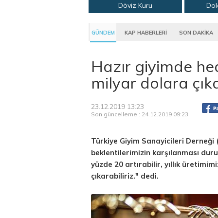
Döviz Kuru
Dol
GÜNDEM
KAP HABERLERİ
SON DAKİKA
Hazır giyimde hede
milyar dolara çı
23.12.2019 13:23
Son güncelleme : 24.12.2019 09:23
Türkiye Giyim Sanayicileri Derneğ
beklentilerimizin karşılanması du
yüzde 20 artırabilir, yıllık üretimi
çıkarabiliriz." dedi.