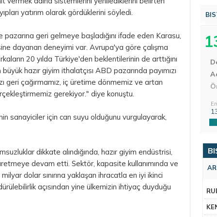
ıt vermek adına sistemlerini yenilediklerini belirten
ıpları yatırım olarak gördüklerini söyledi.
BIS
ye pazarına geri gelmeye başladığını ifade eden Karasu,
1
esine dayanan deneyimi var. Avrupa'ya göre çalışma
kaların 20 yılda Türkiye'den beklentilerinin de arttığını
D
 büyük hazır giyim ithalatçısı ABD pazarında payımızı
Aç
zı geri çağırmamız, iç üretime dönmemiz ve artan
Ö
erçekleştirmemiz gerekiyor." diye konuştu.
En
1
nin sanayiciler için can suyu olduğunu vurgulayarak,
BI
uzluklar dikkate alındığında, hazır giyim endüstrisi,
üretmeye devam etti. Sektör, kapasite kullanımında ve
AR
 milyar dolar sınırına yaklaşan ihracatla en iyi ikinci
ülebilirlik açısından yine ülkemizin ihtiyaç duyduğu
RU
KE