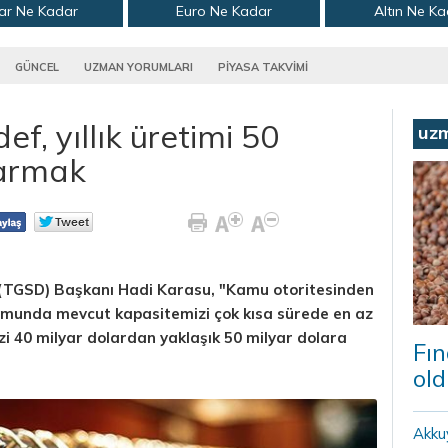
ar Ne Kadar
Euro Ne Kadar
Altın Ne K
GÜNCEL
UZMAN YORUMLARI
PİYASA TAKVİMİ
f, yıllık üretimi 50
uz
karmak
i (TGSD) Başkanı Hadi Karasu, "Kamu otoritesinden
rumunda mevcut kapasitemizi çok kısa sürede en az
mizi 40 milyar dolardan yaklaşık 50 milyar dolara
Fın
old
Akku