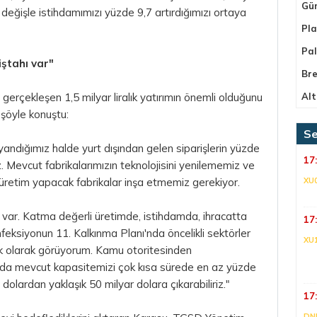
Gü
a değişle istihdamımızı yüzde 9,7 artırdığımızı ortaya
Pla
Pa
iştahı var"
Bre
erçekleşen 1,5 milyar liralık yatırımın önemli olduğunu
Alt
 şöyle konuştu:
Se
andığımız halde yurt dışından gelen siparişlerin yüzde
17
. Mevcut fabrikalarımızın teknolojisini yenilememiz ve
le üretim yapacak fabrikalar inşa etmemiz gerekiyor.
XU
ı var. Katma değerli üretimde, istihdamda, ihracatta
17
nfeksiyonun 11. Kalkınma Planı'nda öncelikli sektörler
XU
lik olarak görüyorum. Kamu otoritesinden
unda mevcut kapasitemizi çok kısa sürede en az yüzde
ar dolardan yaklaşık 50 milyar dolara çıkarabiliriz."
17
DNI