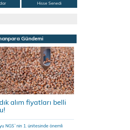
adar
Hisse Senedi
manpara Gündemi
dık alım fiyatları belli
u!
yu NGS`nin 1. ünitesinde önemli