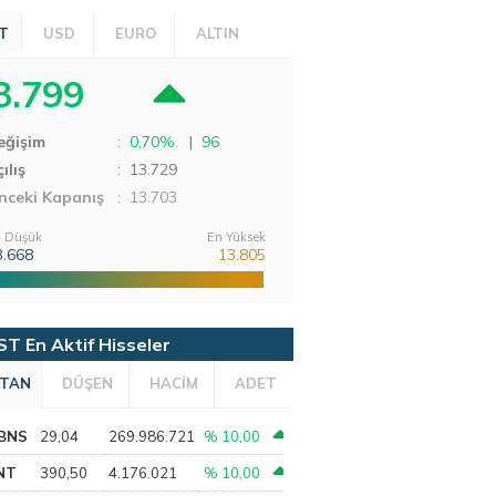
T
USD
EURO
ALTIN
3.799
eğişim
:
0,70%
|
96
ılış
:
13.729
nceki Kapanış
: 13.703
 Düşük
En Yüksek
3.668
13.805
ST En Aktif Hisseler
TAN
DÜŞEN
HACİM
ADET
BNS
29,04
269.986.721
% 10,00
NT
390,50
4.176.021
% 10,00