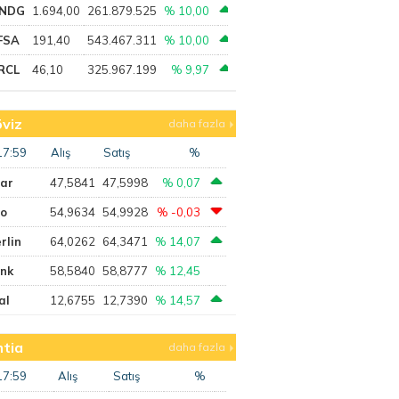
NDG
1.694,00
261.879.525
% 10,00
FSA
191,40
543.467.311
% 10,00
RCL
46,10
325.967.199
% 9,97
viz
daha fazla
17:59
Alış
Satış
%
lar
47,5841
47,5998
% 0,07
ro
54,9634
54,9928
% -0,03
rlin
64,0262
64,3471
% 14,07
ank
58,5840
58,8777
% 12,45
al
12,6755
12,7390
% 14,57
tia
daha fazla
17:59
Alış
Satış
%