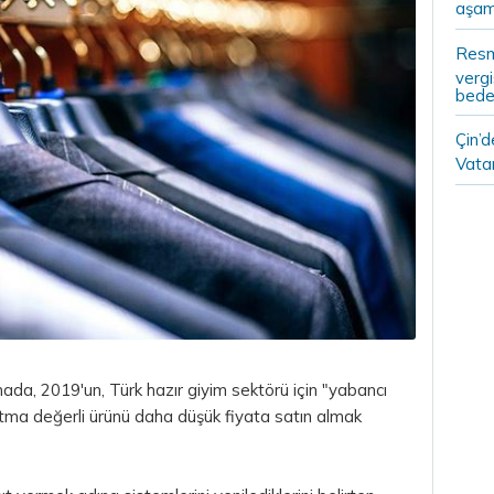
aşam
Resm
vergi
bedel
Çin’
Vatan
ada, 2019'un, Türk hazır giyim sektörü için "yabancı
atma değerli ürünü daha düşük fiyata satın almak