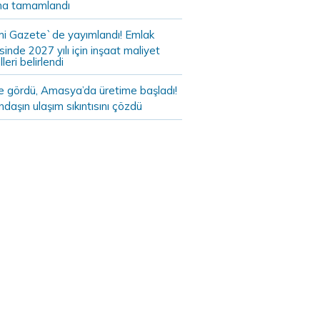
a tamamlandı
i Gazete`de yayımlandı! Emlak
sinde 2027 yılı için inşaat maliyet
leri belirlendi
de gördü, Amasya’da üretime başladı!
daşın ulaşım sıkıntısını çözdü