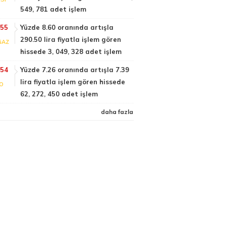
549, 781 adet işlem
:55
Yüzde 8.60 oranında artışla
290.50 lira fiyatla işlem gören
GAZ
hissede 3, 049, 328 adet işlem
:54
Yüzde 7.26 oranında artışla 7.39
lira fiyatla işlem gören hissede
FO
62, 272, 450 adet işlem
daha fazla