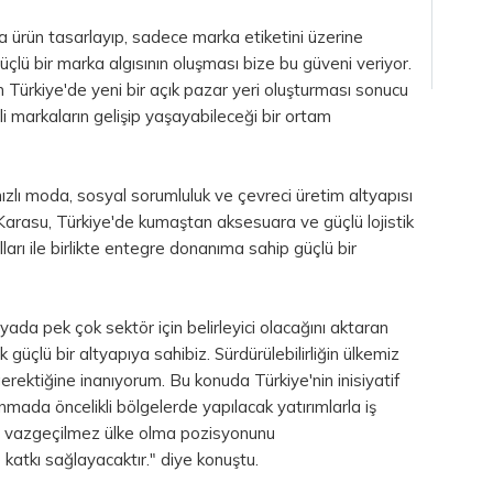
na ürün tasarlayıp, sadece marka etiketini üzerine
çlü bir marka algısının oluşması bize bu güveni veriyor.
tin Türkiye'de yeni bir açık pazar yeri oluşturması sonucu
li markaların gelişip yaşayabileceği bir ortam
hızlı moda, sosyal sorumluluk ve çevreci üretim altyapısı
n Karasu, Türkiye'de kumaştan aksesuara ve güçlü lojistik
arı ile birlikte entegre donanıma sahip güçlü bir
nyada pek çok sektör için belirleyici olacağını aktaran
 güçlü bir altyapıya sahibiz. Sürdürülebilirliğin ülkemiz
gerektiğine inanıyorum. Bu konuda Türkiye'nin inisiyatif
nmada öncelikli bölgelerde yapılacak yatırımlarla iş
da vazgeçilmez ülke olma pozisyonunu
atkı sağlayacaktır." diye konuştu.