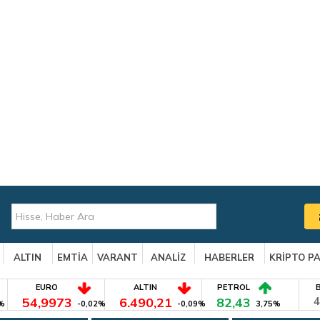
ALTIN
EMTİA
VARANT
ANALİZ
HABERLER
KRİPTO P
EURO
ALTIN
PETROL
54,9973
6.490,21
82,43
4
%
-0,02%
-0,09%
3,75%