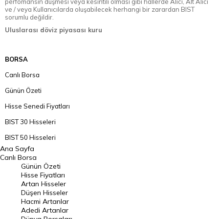
perfomansın düşmesi veya kesintili olması gibi hallerde Alıcı, Alt Alıcı
ve / veya Kullanıcılarda oluşabilecek herhangi bir zarardan BIST
sorumlu değildir.
Uluslarası döviz piyasası kuru
BORSA
Canlı Borsa
Günün Özeti
Hisse Senedi Fiyatları
BIST 30 Hisseleri
BIST 50 Hisseleri
Ana Sayfa
BIST 100 Hisseleri
Canlı Borsa
Günün Özeti
En Çok Artan Hisseler
Hisse Fiyatları
Artan Hisseler
En Çok Düşen Hisseler
Düşen Hisseler
Hacmi Artanlar
Hacmi Artanlar
Adedi Artanlar
Geçmiş Kapanışlar