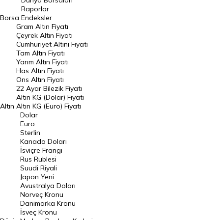
Dünya Borsaları
Raporlar
Dünya Borsaları
Borsa
Endeksler
Gram Altın Fiyatı
Raporlar
Çeyrek Altın Fiyatı
Endeksler
Cumhuriyet Altını Fiyatı
Tam Altın Fiyatı
Yarım Altın Fiyatı
DÖVİZ
Has Altın Fiyatı
Ons Altın Fiyatı
Döviz Kuru
22 Ayar Bilezik Fiyatı
Dolar Kuru
Altın KG (Dolar) Fiyatı
Altın
Altın KG (Euro) Fiyatı
Euro Kuru
Dolar
Euro
Pound Kuru
Sterlin
Kanada Doları
Frank Kuru
İsviçre Frangı
Riyal Kuru
Rus Rublesi
Suudi Riyali
Avustralya Doları
Japon Yeni
Avustralya Doları
Danimarka Kronu Kuru
Norveç Kronu
Danimarka Kronu
Kanada Doları Kuru
İsveç Kronu