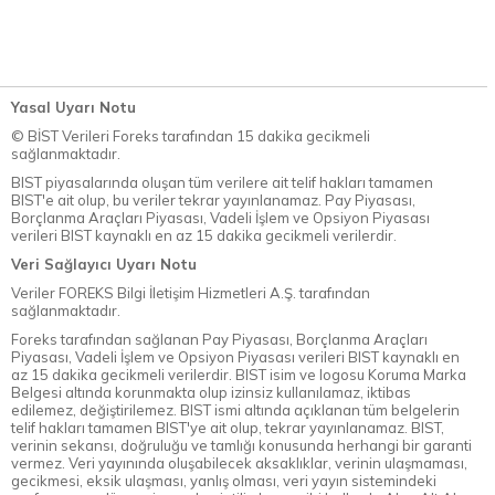
Yasal Uyarı Notu
© BİST Verileri Foreks tarafından 15 dakika gecikmeli
sağlanmaktadır.
BIST piyasalarında oluşan tüm verilere ait telif hakları tamamen
BIST'e ait olup, bu veriler tekrar yayınlanamaz. Pay Piyasası,
Borçlanma Araçları Piyasası, Vadeli İşlem ve Opsiyon Piyasası
verileri BIST kaynaklı en az 15 dakika gecikmeli verilerdir.
Veri Sağlayıcı Uyarı Notu
Veriler FOREKS Bilgi İletişim Hizmetleri A.Ş. tarafından
sağlanmaktadır.
Foreks tarafından sağlanan Pay Piyasası, Borçlanma Araçları
Piyasası, Vadeli İşlem ve Opsiyon Piyasası verileri BIST kaynaklı en
az 15 dakika gecikmeli verilerdir. BIST isim ve logosu Koruma Marka
Belgesi altında korunmakta olup izinsiz kullanılamaz, iktibas
edilemez, değiştirilemez. BIST ismi altında açıklanan tüm belgelerin
telif hakları tamamen BIST'ye ait olup, tekrar yayınlanamaz. BIST,
verinin sekansı, doğruluğu ve tamlığı konusunda herhangi bir garanti
vermez. Veri yayınında oluşabilecek aksaklıklar, verinin ulaşmaması,
gecikmesi, eksik ulaşması, yanlış olması, veri yayın sistemindeki