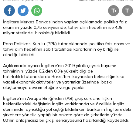
İngiltere Merkez Bankası’ndan yapılan açıklamada politika faiz
oranının yüzde 0,75 seviyesinde,
tahvil
alım hedefinin ise 435
milyar sterlinde bırakıldığı bildirildi.
Para Politikası Kurulu (PPK) tutanaklarında, politika faiz oranı ve
tahvil alım hedefinin sabit tutulması kararlarının oy birliği ile
alındığı bildirildi.
Açıklamada ayrıca İngiltere’nin 2019 yılı ilk çeyrek büyüme
tahmininin yüzde 0,2’den 0,3’e yükseltildiği de
hatırlatıldı.Tutanaklarda Brexit’ten kaynaklan belirsizliğin kısa
vadeli ekonomik aktiviteler ve yatırımlar üzerinde baskı
oluşturmaya devam ettiğine vurgu yapıldı.
İngiltere’nin Avrupa Birliği’nden (AB) çıkış sürecine ilişkin
beklentilerdeki değişimin İngiliz varlıklarında ve özellikle İngiliz
sterlininde oynaklığa yol açtığı bildirilirken bankanın İngiltere’deki
şirketlere yönelik yaptığı bir ankete göre de şirketlerin yüzde
80’nin anlaşmasız bir çıkış senaryosuna hazırlandığı kaydedildi.