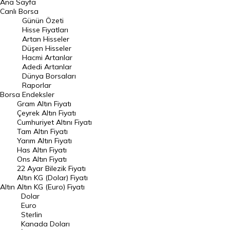
Ana Sayfa
BIST 100 Hisseleri
Canlı Borsa
Günün Özeti
En Çok Artan Hisseler
Hisse Fiyatları
Artan Hisseler
En Çok Düşen Hisseler
Düşen Hisseler
Hacmi Artanlar
Hacmi Artanlar
Adedi Artanlar
Geçmiş Kapanışlar
Dünya Borsaları
Raporlar
Dünya Borsaları
Borsa
Endeksler
Gram Altın Fiyatı
Raporlar
Çeyrek Altın Fiyatı
Endeksler
Cumhuriyet Altını Fiyatı
Tam Altın Fiyatı
Yarım Altın Fiyatı
DÖVİZ
Has Altın Fiyatı
Ons Altın Fiyatı
Döviz Kuru
22 Ayar Bilezik Fiyatı
Dolar Kuru
Altın KG (Dolar) Fiyatı
Altın
Altın KG (Euro) Fiyatı
Euro Kuru
Dolar
Euro
Pound Kuru
Sterlin
Kanada Doları
Frank Kuru