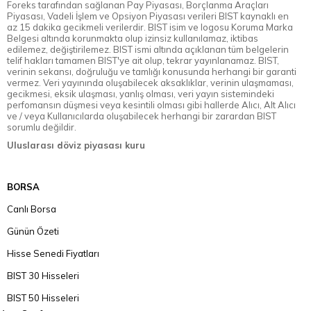
Foreks tarafından sağlanan Pay Piyasası, Borçlanma Araçları
Piyasası, Vadeli İşlem ve Opsiyon Piyasası verileri BIST kaynaklı en
az 15 dakika gecikmeli verilerdir. BIST isim ve logosu Koruma Marka
Belgesi altında korunmakta olup izinsiz kullanılamaz, iktibas
edilemez, değiştirilemez. BIST ismi altında açıklanan tüm belgelerin
telif hakları tamamen BIST'ye ait olup, tekrar yayınlanamaz. BIST,
verinin sekansı, doğruluğu ve tamlığı konusunda herhangi bir garanti
vermez. Veri yayınında oluşabilecek aksaklıklar, verinin ulaşmaması,
gecikmesi, eksik ulaşması, yanlış olması, veri yayın sistemindeki
perfomansın düşmesi veya kesintili olması gibi hallerde Alıcı, Alt Alıcı
ve / veya Kullanıcılarda oluşabilecek herhangi bir zarardan BIST
sorumlu değildir.
Uluslarası döviz piyasası kuru
BORSA
Canlı Borsa
Günün Özeti
Hisse Senedi Fiyatları
BIST 30 Hisseleri
BIST 50 Hisseleri