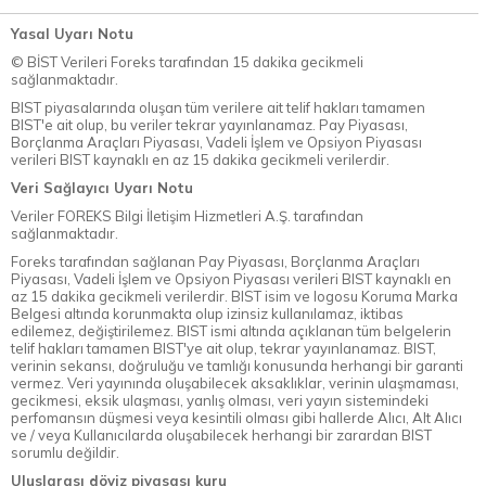
Yasal Uyarı Notu
© BİST Verileri Foreks tarafından 15 dakika gecikmeli
sağlanmaktadır.
BIST piyasalarında oluşan tüm verilere ait telif hakları tamamen
BIST'e ait olup, bu veriler tekrar yayınlanamaz. Pay Piyasası,
Borçlanma Araçları Piyasası, Vadeli İşlem ve Opsiyon Piyasası
verileri BIST kaynaklı en az 15 dakika gecikmeli verilerdir.
Veri Sağlayıcı Uyarı Notu
Veriler FOREKS Bilgi İletişim Hizmetleri A.Ş. tarafından
sağlanmaktadır.
Foreks tarafından sağlanan Pay Piyasası, Borçlanma Araçları
Piyasası, Vadeli İşlem ve Opsiyon Piyasası verileri BIST kaynaklı en
az 15 dakika gecikmeli verilerdir. BIST isim ve logosu Koruma Marka
Belgesi altında korunmakta olup izinsiz kullanılamaz, iktibas
edilemez, değiştirilemez. BIST ismi altında açıklanan tüm belgelerin
telif hakları tamamen BIST'ye ait olup, tekrar yayınlanamaz. BIST,
verinin sekansı, doğruluğu ve tamlığı konusunda herhangi bir garanti
vermez. Veri yayınında oluşabilecek aksaklıklar, verinin ulaşmaması,
gecikmesi, eksik ulaşması, yanlış olması, veri yayın sistemindeki
perfomansın düşmesi veya kesintili olması gibi hallerde Alıcı, Alt Alıcı
ve / veya Kullanıcılarda oluşabilecek herhangi bir zarardan BIST
sorumlu değildir.
Uluslarası döviz piyasası kuru