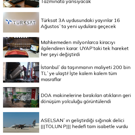
Tazminata yansıyacak
Türksat 3A uydusundaki yayınlar 16
Ağustos`ta yeni uydulara geçecek
Mahkemeden milyonlarca kiracıyı
ilgilendiren karar: UYAP’taki tek hareket
her şeyi değiştirdi
İstanbul`da taşınmanın maliyeti 200 bin
TL`ye ulaştı! İşte kalem kalem tüm
masraflar
DOA makinelerine bırakılan atıkların geri
dönüşüm yolculuğu görüntülendi
ASELSAN`ın geliştirdiği sığınak delici
|||TOLUN P||| hedefi tam isabetle vurdu