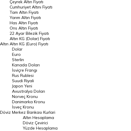
Çeyrek Altın Fiyatı
Endeksler
Cumhuriyet Altını Fiyatı
Tam Altın Fiyatı
Yarım Altın Fiyatı
DÖVİZ
Has Altın Fiyatı
Ons Altın Fiyatı
Döviz Kuru
22 Ayar Bilezik Fiyatı
Dolar Kuru
Altın KG (Dolar) Fiyatı
Altın
Altın KG (Euro) Fiyatı
Euro Kuru
Dolar
Euro
Pound Kuru
Sterlin
Kanada Doları
Frank Kuru
İsviçre Frangı
Riyal Kuru
Rus Rublesi
Suudi Riyali
Avustralya Doları
Japon Yeni
Avustralya Doları
Danimarka Kronu Kuru
Norveç Kronu
Danimarka Kronu
Kanada Doları Kuru
İsveç Kronu
Döviz
Merkez Bankası Kurlari
Norveç Kronu Kuru
Altın Hesaplama
İsveç Kronu Kuru
Döviz Çevirici
Yüzde Hesaplama