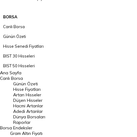
BORSA
Canlı Borsa
Günün Özeti
Hisse Senedi Fiyatları
BIST 30 Hisseleri
BIST 50 Hisseleri
Ana Sayfa
BIST 100 Hisseleri
Canlı Borsa
Günün Özeti
En Çok Artan Hisseler
Hisse Fiyatları
Artan Hisseler
En Çok Düşen Hisseler
Düşen Hisseler
Hacmi Artanlar
Hacmi Artanlar
Adedi Artanlar
Geçmiş Kapanışlar
Dünya Borsaları
Raporlar
Dünya Borsaları
Borsa
Endeksler
Gram Altın Fiyatı
Raporlar