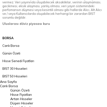
vermez. Veri yayınında oluşabilecek aksaklıklar, verinin ulaşmaması,
gecikmesi, eksik ulaşması, yanlış olması, veri yayın sistemindeki
perfomansın düşmesi veya kesintili olması gibi hallerde Alıcı, Alt Alıcı
ve / veya Kullanıcılarda oluşabilecek herhangi bir zarardan BIST
sorumlu değildir.
Uluslarası döviz piyasası kuru
BORSA
Canlı Borsa
Günün Özeti
Hisse Senedi Fiyatları
BIST 30 Hisseleri
BIST 50 Hisseleri
Ana Sayfa
BIST 100 Hisseleri
Canlı Borsa
Günün Özeti
En Çok Artan Hisseler
Hisse Fiyatları
Artan Hisseler
En Çok Düşen Hisseler
Düşen Hisseler
Hacmi Artanlar