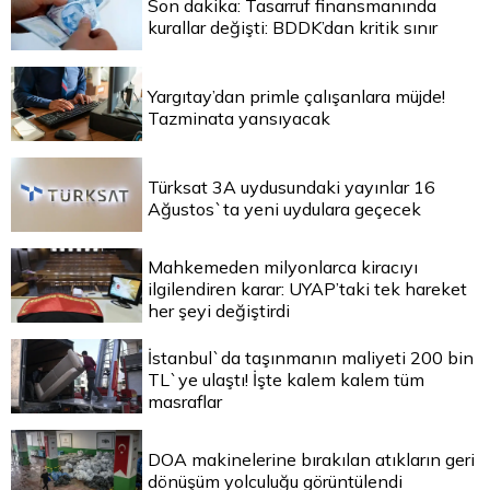
Son dakika: Tasarruf finansmanında
kurallar değişti: BDDK’dan kritik sınır
Yargıtay’dan primle çalışanlara müjde!
Tazminata yansıyacak
Türksat 3A uydusundaki yayınlar 16
Ağustos`ta yeni uydulara geçecek
Mahkemeden milyonlarca kiracıyı
ilgilendiren karar: UYAP’taki tek hareket
her şeyi değiştirdi
İstanbul`da taşınmanın maliyeti 200 bin
TL`ye ulaştı! İşte kalem kalem tüm
masraflar
DOA makinelerine bırakılan atıkların geri
dönüşüm yolculuğu görüntülendi