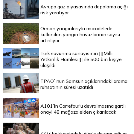
Avrupa gaz piyasasında depolama açığı
risk yaratıyor
Orman yangınlarıyla mücadelede
kullanılan yangın havuzlarının sayısı
artırılıyor
Türk savunma sanayisinin |||Milli
Yetkinlik Hamlesi||| ile 500 bin kişiye
ulaşıldı
TPAO`nun Samsun açıklarındaki arama
ruhsatının süresi uzatıldı
A101’in Carrefour’u devralmasına şartlı
onay! 48 mağaza elden çıkarılacak
KKM bakiyesindeki düşüş devam ediyor