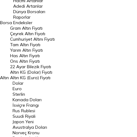
Hacmi Artanlar
Adedi Artanlar
Geçmiş Kapanışlar
Dünya Borsaları
Raporlar
Dünya Borsaları
Borsa
Endeksler
Gram Altın Fiyatı
Raporlar
Çeyrek Altın Fiyatı
Endeksler
Cumhuriyet Altını Fiyatı
Tam Altın Fiyatı
Yarım Altın Fiyatı
DÖVİZ
Has Altın Fiyatı
Ons Altın Fiyatı
Döviz Kuru
22 Ayar Bilezik Fiyatı
Dolar Kuru
Altın KG (Dolar) Fiyatı
Altın
Altın KG (Euro) Fiyatı
Euro Kuru
Dolar
Euro
Pound Kuru
Sterlin
Kanada Doları
Frank Kuru
İsviçre Frangı
Riyal Kuru
Rus Rublesi
Suudi Riyali
Avustralya Doları
Japon Yeni
Avustralya Doları
Danimarka Kronu Kuru
Norveç Kronu