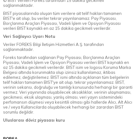
© BİST Verileri Foreks tarafından 15 dakika gecikmeli
sağlanmaktadır.
BIST piyasalarında oluşan tüm verilere ait telif hakları tamamen
BIST'e ait olup, bu veriler tekrar yayınlanamaz. Pay Piyasası,
Borçlanma Araçları Piyasası, Vadeli İşlem ve Opsiyon Piyasası
verileri BIST kaynaklı en az 15 dakika gecikmeli verilerdir.
Veri Sağlayıcı Uyarı Notu
Veriler FOREKS Bilgi İletişim Hizmetleri A.Ş. tarafından
sağlanmaktadır.
Foreks tarafından sağlanan Pay Piyasası, Borçlanma Araçları
Piyasası, Vadeli İşlem ve Opsiyon Piyasası verileri BIST kaynaklı en
az 15 dakika gecikmeli verilerdir. BIST isim ve logosu Koruma Marka
Belgesi altında korunmakta olup izinsiz kullanılamaz, iktibas
edilemez, değiştirilemez. BIST ismi altında açıklanan tüm belgelerin
telif hakları tamamen BIST'ye ait olup, tekrar yayınlanamaz. BIST,
verinin sekansı, doğruluğu ve tamlığı konusunda herhangi bir garanti
vermez. Veri yayınında oluşabilecek aksaklıklar, verinin ulaşmaması,
gecikmesi, eksik ulaşması, yanlış olması, veri yayın sistemindeki
perfomansın düşmesi veya kesintili olması gibi hallerde Alıcı, Alt Alıcı
ve / veya Kullanıcılarda oluşabilecek herhangi bir zarardan BIST
sorumlu değildir.
Uluslarası döviz piyasası kuru
BORSA