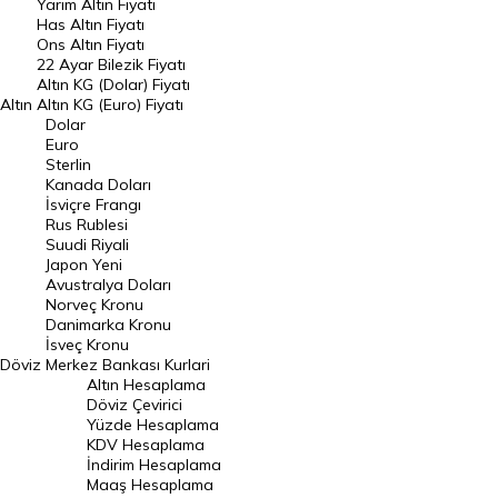
Yarım Altın Fiyatı
DÖVİZ
Has Altın Fiyatı
Ons Altın Fiyatı
Döviz Kuru
22 Ayar Bilezik Fiyatı
Dolar Kuru
Altın KG (Dolar) Fiyatı
Altın
Altın KG (Euro) Fiyatı
Euro Kuru
Dolar
Euro
Pound Kuru
Sterlin
Kanada Doları
Frank Kuru
İsviçre Frangı
Riyal Kuru
Rus Rublesi
Suudi Riyali
Avustralya Doları
Japon Yeni
Avustralya Doları
Danimarka Kronu Kuru
Norveç Kronu
Danimarka Kronu
Kanada Doları Kuru
İsveç Kronu
Döviz
Merkez Bankası Kurlari
Norveç Kronu Kuru
Altın Hesaplama
İsveç Kronu Kuru
Döviz Çevirici
Yüzde Hesaplama
Japon Yeni Kuru
KDV Hesaplama
İndirim Hesaplama
Serbest Piyasa Döviz Kurları
Maaş Hesaplama