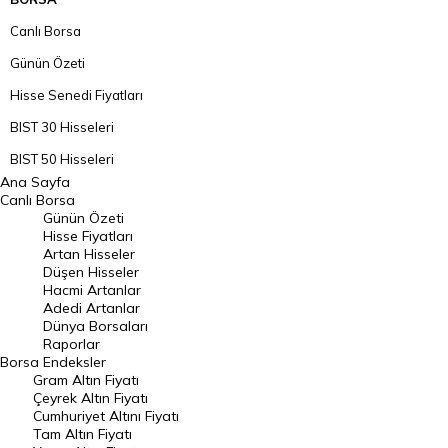
Canlı Borsa
Günün Özeti
Hisse Senedi Fiyatları
BIST 30 Hisseleri
BIST 50 Hisseleri
Ana Sayfa
BIST 100 Hisseleri
Canlı Borsa
Günün Özeti
En Çok Artan Hisseler
Hisse Fiyatları
Artan Hisseler
En Çok Düşen Hisseler
Düşen Hisseler
Hacmi Artanlar
Hacmi Artanlar
Adedi Artanlar
Geçmiş Kapanışlar
Dünya Borsaları
Raporlar
Dünya Borsaları
Borsa
Endeksler
Gram Altın Fiyatı
Raporlar
Çeyrek Altın Fiyatı
Endeksler
Cumhuriyet Altını Fiyatı
Tam Altın Fiyatı