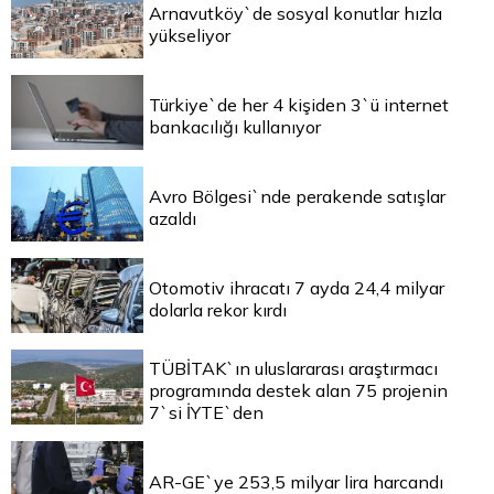
Arnavutköy`de sosyal konutlar hızla
yükseliyor
Türkiye`de her 4 kişiden 3`ü internet
bankacılığı kullanıyor
Avro Bölgesi`nde perakende satışlar
azaldı
Otomotiv ihracatı 7 ayda 24,4 milyar
dolarla rekor kırdı
TÜBİTAK`ın uluslararası araştırmacı
programında destek alan 75 projenin
7`si İYTE`den
AR-GE`ye 253,5 milyar lira harcandı