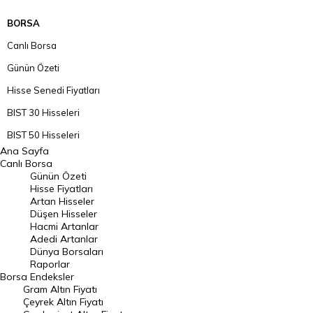
BORSA
Canlı Borsa
Günün Özeti
Hisse Senedi Fiyatları
BIST 30 Hisseleri
BIST 50 Hisseleri
Ana Sayfa
BIST 100 Hisseleri
Canlı Borsa
Günün Özeti
En Çok Artan Hisseler
Hisse Fiyatları
Artan Hisseler
En Çok Düşen Hisseler
Düşen Hisseler
Hacmi Artanlar
Hacmi Artanlar
Adedi Artanlar
Geçmiş Kapanışlar
Dünya Borsaları
Raporlar
Dünya Borsaları
Borsa
Endeksler
Gram Altın Fiyatı
Raporlar
Çeyrek Altın Fiyatı