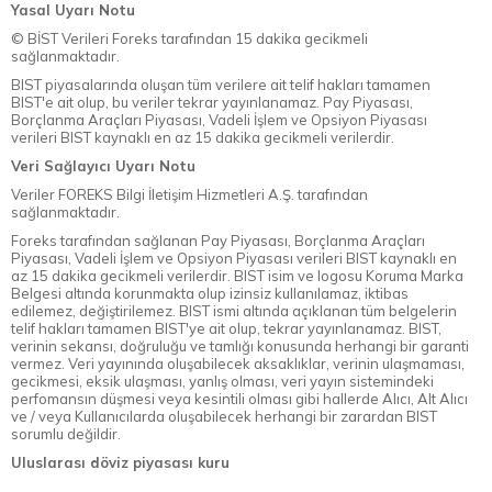
Yasal Uyarı Notu
© BİST Verileri Foreks tarafından 15 dakika gecikmeli
sağlanmaktadır.
BIST piyasalarında oluşan tüm verilere ait telif hakları tamamen
BIST'e ait olup, bu veriler tekrar yayınlanamaz. Pay Piyasası,
Borçlanma Araçları Piyasası, Vadeli İşlem ve Opsiyon Piyasası
verileri BIST kaynaklı en az 15 dakika gecikmeli verilerdir.
Veri Sağlayıcı Uyarı Notu
Veriler FOREKS Bilgi İletişim Hizmetleri A.Ş. tarafından
sağlanmaktadır.
Foreks tarafından sağlanan Pay Piyasası, Borçlanma Araçları
Piyasası, Vadeli İşlem ve Opsiyon Piyasası verileri BIST kaynaklı en
az 15 dakika gecikmeli verilerdir. BIST isim ve logosu Koruma Marka
Belgesi altında korunmakta olup izinsiz kullanılamaz, iktibas
edilemez, değiştirilemez. BIST ismi altında açıklanan tüm belgelerin
telif hakları tamamen BIST'ye ait olup, tekrar yayınlanamaz. BIST,
verinin sekansı, doğruluğu ve tamlığı konusunda herhangi bir garanti
vermez. Veri yayınında oluşabilecek aksaklıklar, verinin ulaşmaması,
gecikmesi, eksik ulaşması, yanlış olması, veri yayın sistemindeki
perfomansın düşmesi veya kesintili olması gibi hallerde Alıcı, Alt Alıcı
ve / veya Kullanıcılarda oluşabilecek herhangi bir zarardan BIST
sorumlu değildir.
Uluslarası döviz piyasası kuru