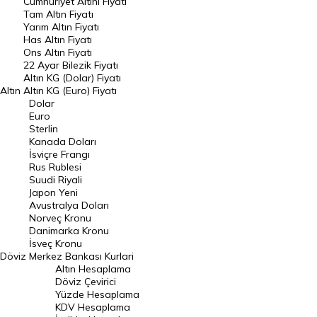
Endeksler
Cumhuriyet Altını Fiyatı
Tam Altın Fiyatı
Yarım Altın Fiyatı
DÖVİZ
Has Altın Fiyatı
Ons Altın Fiyatı
Döviz Kuru
22 Ayar Bilezik Fiyatı
Dolar Kuru
Altın KG (Dolar) Fiyatı
Altın
Altın KG (Euro) Fiyatı
Euro Kuru
Dolar
Euro
Pound Kuru
Sterlin
Kanada Doları
Frank Kuru
İsviçre Frangı
Riyal Kuru
Rus Rublesi
Suudi Riyali
Avustralya Doları
Japon Yeni
Avustralya Doları
Danimarka Kronu Kuru
Norveç Kronu
Danimarka Kronu
Kanada Doları Kuru
İsveç Kronu
Döviz
Merkez Bankası Kurlari
Norveç Kronu Kuru
Altın Hesaplama
İsveç Kronu Kuru
Döviz Çevirici
Yüzde Hesaplama
Japon Yeni Kuru
KDV Hesaplama