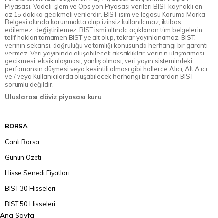
Piyasası, Vadeli İşlem ve Opsiyon Piyasası verileri BIST kaynaklı en
az 15 dakika gecikmeli verilerdir. BIST isim ve logosu Koruma Marka
Belgesi altında korunmakta olup izinsiz kullanılamaz, iktibas
edilemez, değiştirilemez. BIST ismi altında açıklanan tüm belgelerin
telif hakları tamamen BIST'ye ait olup, tekrar yayınlanamaz. BIST,
verinin sekansı, doğruluğu ve tamlığı konusunda herhangi bir garanti
vermez. Veri yayınında oluşabilecek aksaklıklar, verinin ulaşmaması,
gecikmesi, eksik ulaşması, yanlış olması, veri yayın sistemindeki
perfomansın düşmesi veya kesintili olması gibi hallerde Alıcı, Alt Alıcı
ve / veya Kullanıcılarda oluşabilecek herhangi bir zarardan BIST
sorumlu değildir.
Uluslarası döviz piyasası kuru
BORSA
Canlı Borsa
Günün Özeti
Hisse Senedi Fiyatları
BIST 30 Hisseleri
BIST 50 Hisseleri
Ana Sayfa