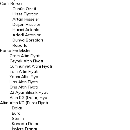
BIST 100 Hisseleri
Canlı Borsa
Günün Özeti
En Çok Artan Hisseler
Hisse Fiyatları
Artan Hisseler
En Çok Düşen Hisseler
Düşen Hisseler
Hacmi Artanlar
Hacmi Artanlar
Adedi Artanlar
Geçmiş Kapanışlar
Dünya Borsaları
Raporlar
Dünya Borsaları
Borsa
Endeksler
Gram Altın Fiyatı
Raporlar
Çeyrek Altın Fiyatı
Endeksler
Cumhuriyet Altını Fiyatı
Tam Altın Fiyatı
Yarım Altın Fiyatı
DÖVİZ
Has Altın Fiyatı
Ons Altın Fiyatı
Döviz Kuru
22 Ayar Bilezik Fiyatı
Dolar Kuru
Altın KG (Dolar) Fiyatı
Altın
Altın KG (Euro) Fiyatı
Euro Kuru
Dolar
Euro
Pound Kuru
Sterlin
Kanada Doları
Frank Kuru
İsviçre Frangı