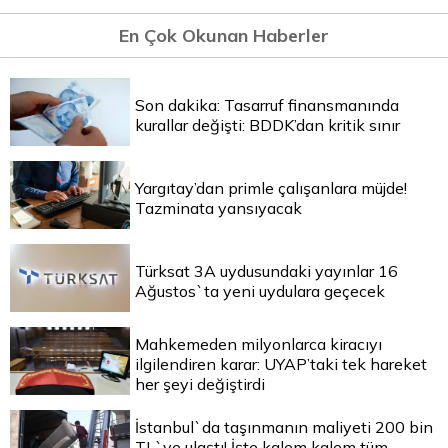
En Çok Okunan Haberler
Son dakika: Tasarruf finansmanında
kurallar değişti: BDDK’dan kritik sınır
Yargıtay’dan primle çalışanlara müjde!
Tazminata yansıyacak
Türksat 3A uydusundaki yayınlar 16
Ağustos`ta yeni uydulara geçecek
Mahkemeden milyonlarca kiracıyı
ilgilendiren karar: UYAP’taki tek hareket
her şeyi değiştirdi
İstanbul`da taşınmanın maliyeti 200 bin
TL`ye ulaştı! İşte kalem kalem tüm