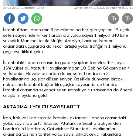
09.03.2019 Cumartesi 13:45
Güncelleme : 11.03.2019 Pazartesi 10:11
İstanbul’dan Londra’nın 3 havalimanına her gün yapılan 15 uçak
seferi sayesinde iki
kent
arasında yolcu sayısı 1 milyon 848 bine
yükseldi. Manchester ile Muğla, Antalya, İzmir ve İstanbul
arasındaki uçuşlarda da rekor artışla yolcu trafiğinin 1 milyonu
geçmesi dikkat çekti.
İstanbul ile Londra arasında günde yapılan tarifeli sefer sayısı
15'e yükseldi. Atatürk Havalimanı'ndan 10, Sabiha Gökçen'den 4
ve İstanbul Havalimanı'ndan da bir sefer Londra'nın 3
havalimanına uçuşlar düzenleniyor. Özellikle dünyanın birçok
noktasına İstanbul bağlantılı uçuşlar sayesinde de Londra-
İstanbul arasında seyahat eden transit yolcu sayısında da önemli
artışlar meydana geldi.
AKTARMALI YOLCU SAYISI ARTTI
İran, Irak ve Hindistan ile İstanbul aktarmalı Londra arasındaki
yolcu sayısı da arttı. İstanbul Atatürk ile Sabiha Gökçen'den
Londra'nın Heathrow, Gatwick ve Stansted Havalimanları
arasında taşınan tarifeli yolcu sayısı dikkat çekici rakamlara