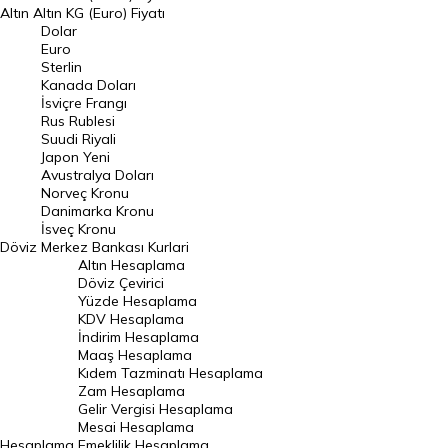
Altın
Altın KG (Euro) Fiyatı
Euro Kuru
Dolar
Euro
Pound Kuru
Sterlin
Kanada Doları
Frank Kuru
İsviçre Frangı
Riyal Kuru
Rus Rublesi
Suudi Riyali
Avustralya Doları
Japon Yeni
Avustralya Doları
Danimarka Kronu Kuru
Norveç Kronu
Danimarka Kronu
Kanada Doları Kuru
İsveç Kronu
Döviz
Merkez Bankası Kurlari
Norveç Kronu Kuru
Altın Hesaplama
İsveç Kronu Kuru
Döviz Çevirici
Yüzde Hesaplama
Japon Yeni Kuru
KDV Hesaplama
İndirim Hesaplama
Serbest Piyasa Döviz Kurları
Maaş Hesaplama
Kıdem Tazminatı Hesaplama
Merkez Bankası Döviz Kurları
Zam Hesaplama
Gelir Vergisi Hesaplama
ALTIN
Mesai Hesaplama
Hesaplama
Emeklilik Hesaplama