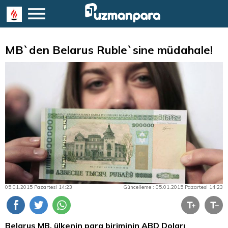
MB`den Belarus Ruble`sine müdahale!
05.01.2015 Pazartesi 14:23
Güncelleme : 05.01.2015 Pazartesi 14:23
Belarus MB, ülkenin
para
biriminin
ABD Doları