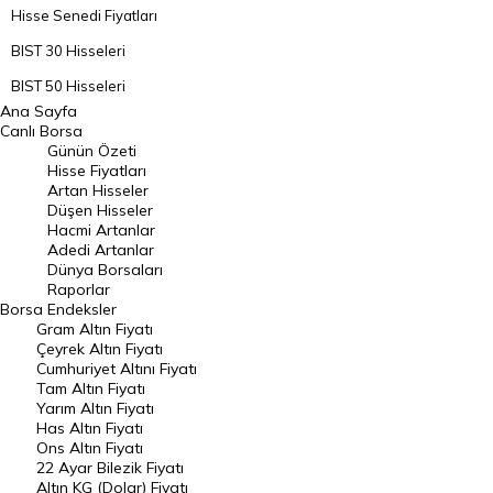
Hisse Senedi Fiyatları
BIST 30 Hisseleri
BIST 50 Hisseleri
Ana Sayfa
BIST 100 Hisseleri
Canlı Borsa
Günün Özeti
En Çok Artan Hisseler
Hisse Fiyatları
Artan Hisseler
En Çok Düşen Hisseler
Düşen Hisseler
Hacmi Artanlar
Hacmi Artanlar
Adedi Artanlar
Geçmiş Kapanışlar
Dünya Borsaları
Raporlar
Dünya Borsaları
Borsa
Endeksler
Gram Altın Fiyatı
Raporlar
Çeyrek Altın Fiyatı
Endeksler
Cumhuriyet Altını Fiyatı
Tam Altın Fiyatı
Yarım Altın Fiyatı
DÖVİZ
Has Altın Fiyatı
Ons Altın Fiyatı
Döviz Kuru
22 Ayar Bilezik Fiyatı
Dolar Kuru
Altın KG (Dolar) Fiyatı