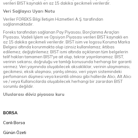
verileri BIST kaynaklı en az 15 dakika gecikmeli verilerdir.
Veri Sağlayıcı Uyarı Notu
Veriler FOREKS Bilgi İletişim Hizmetleri A.Ş. tarafından
sağlanmaktadır.
Foreks tarafından sağlanan Pay Piyasası, Borçlanma Araçları
Piyasası, Vadeli İşlem ve Opsiyon Piyasası verileri BIST kaynaklı en
az 15 dakika gecikmeli verilerdir. BIST isim ve logosu Koruma Marka
Belgesi altında korunmakta olup izinsiz kullanılamaz, iktibas
edilemez, değiştirilemez. BIST ismi altında açıklanan tüm belgelerin
telif hakları tamamen BIST'ye ait olup, tekrar yayınlanamaz. BIST,
verinin sekansı, doğruluğu ve tamlığı konusunda herhangi bir garanti
vermez. Veri yayınında oluşabilecek aksaklıklar, verinin ulaşmaması,
gecikmesi, eksik ulaşması, yanlış olması, veri yayın sistemindeki
perfomansın düşmesi veya kesintili olması gibi hallerde Alıcı, Alt Alıcı
ve / veya Kullanıcılarda oluşabilecek herhangi bir zarardan BIST
sorumlu değildir.
Uluslarası döviz piyasası kuru
BORSA
Canlı Borsa
Günün Özeti