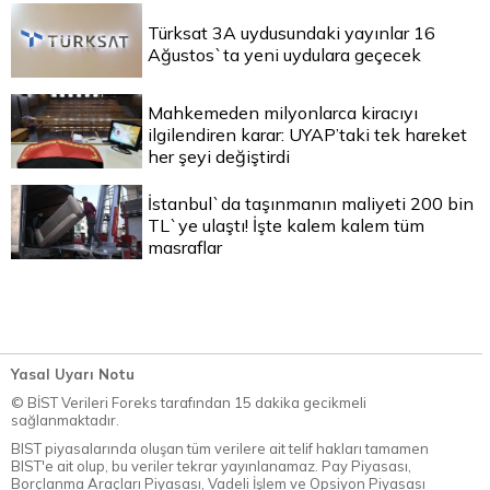
Türksat 3A uydusundaki yayınlar 16
Ağustos`ta yeni uydulara geçecek
Mahkemeden milyonlarca kiracıyı
ilgilendiren karar: UYAP’taki tek hareket
her şeyi değiştirdi
İstanbul`da taşınmanın maliyeti 200 bin
TL`ye ulaştı! İşte kalem kalem tüm
masraflar
Yasal Uyarı Notu
© BİST Verileri Foreks tarafından 15 dakika gecikmeli
sağlanmaktadır.
BIST piyasalarında oluşan tüm verilere ait telif hakları tamamen
BIST'e ait olup, bu veriler tekrar yayınlanamaz. Pay Piyasası,
Borçlanma Araçları Piyasası, Vadeli İşlem ve Opsiyon Piyasası