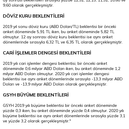
ay sonrası beklentileri sırasıyla yüzde 12,52, 12,15, 11,52, 10,60 ve
9,60 olarak gerçekleşmiştir.
DÖVİZ KURU BEKLENTİLERİ
2019 yıl sonu döviz kuru (ABD Doları/TL) beklentisi bir önceki
anket döneminde 5,91 TL iken, bu anket döneminde 5,82 TL
olmuştur. 12 ay sonrası döviz kuru beklentisi ise aynı anket
dönemlerinde sırasıyla 6,32 TL ve 6,35 TL olarak gerçekleşmiştir.
CARİ İŞLEMLER DENGESİ BEKLENTİLERİ
2019 yılı cari işlemler dengesi beklentisi, bir önceki anket
döneminde 0,6 milyar ABD Doları iken, bu anket döneminde 1,2
milyar ABD Doları olmuştur. 2020 yılı cari işlemler dengesi
beklentisi ise aynı anket dönemlerinde sırasıyla -13,3 milyar ABD
Doları ve -13,9 milyar ABD Doları olarak gerçekleşmiştir.
GSYH BÜYÜME BEKLENTİLERİ
GSYH 2019 yılı büyüme beklentisi bir önceki anket döneminde
yüzde 0,3 iken, bu anket döneminde yüzde 0,4 olmuştur. 2020 yılı
büyüme beklentisi ise aynı anket dönemlerinde sırasıyla yüzde 3,1
ve yüzde 3,2 olarak gerçekleşmiştir."