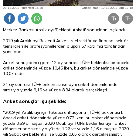
09.12.2019 Pazartesi 14:48
Güncelleme : 10.12.2019 Salı 12:18
Merkez Bankası Aralık ayı 'Beklenti Anketi' sonuçlarını açıkladı.
2019 yılı Aralık ayı Beklenti Anketi, reel sektör ve finansal sektör
temsilcileri ile profesyonellerden oluşan 67 katılımcı tarafından
yanıtlandı.
Anket sonuçlarına göre, 12 ay sonrası TÜFE beklentisi bir önceki
anket döneminde yüzde 10,46 iken, bu anket döneminde yüzde
10,07 oldu.
24 ay sonrası TÜFE beklentisi ise aynı anket dönemlerinde
sırasıyla yüzde 9,16 ve yüzde 8,94 olarak gerçekleşti.
Anket sonuçları şu şekilde:
"2019 yılı Aralık ayı için tüketici enflasyonu (TÜFE) beklentisi bir
önceki anket döneminde yüzde 0,72 iken, bu anket döneminde
yüzde 0,59 olmuştur. 2020 Ocak ayı TÜFE beklentisi aynı anket
dönemlerinde sırasıyla yüzde 1,26 ve yüzde 1,16 olmuştur. 2020
yılı Şubat ayı beklentisi ise yüzde 0,65 olarak gerçekleşmiştir.