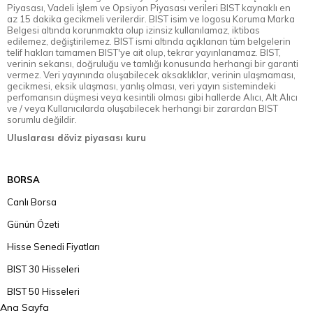
Piyasası, Vadeli İşlem ve Opsiyon Piyasası verileri BIST kaynaklı en
az 15 dakika gecikmeli verilerdir. BIST isim ve logosu Koruma Marka
Belgesi altında korunmakta olup izinsiz kullanılamaz, iktibas
edilemez, değiştirilemez. BIST ismi altında açıklanan tüm belgelerin
telif hakları tamamen BIST'ye ait olup, tekrar yayınlanamaz. BIST,
verinin sekansı, doğruluğu ve tamlığı konusunda herhangi bir garanti
vermez. Veri yayınında oluşabilecek aksaklıklar, verinin ulaşmaması,
gecikmesi, eksik ulaşması, yanlış olması, veri yayın sistemindeki
perfomansın düşmesi veya kesintili olması gibi hallerde Alıcı, Alt Alıcı
ve / veya Kullanıcılarda oluşabilecek herhangi bir zarardan BIST
sorumlu değildir.
Uluslarası döviz piyasası kuru
BORSA
Canlı Borsa
Günün Özeti
Hisse Senedi Fiyatları
BIST 30 Hisseleri
BIST 50 Hisseleri
Ana Sayfa