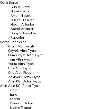
BIST 100 Hisseleri
Canlı Borsa
Günün Özeti
En Çok Artan Hisseler
Hisse Fiyatları
Artan Hisseler
En Çok Düşen Hisseler
Düşen Hisseler
Hacmi Artanlar
Hacmi Artanlar
Adedi Artanlar
Geçmiş Kapanışlar
Dünya Borsaları
Raporlar
Dünya Borsaları
Borsa
Endeksler
Gram Altın Fiyatı
Raporlar
Çeyrek Altın Fiyatı
Endeksler
Cumhuriyet Altını Fiyatı
Tam Altın Fiyatı
Yarım Altın Fiyatı
DÖVİZ
Has Altın Fiyatı
Ons Altın Fiyatı
Döviz Kuru
22 Ayar Bilezik Fiyatı
Dolar Kuru
Altın KG (Dolar) Fiyatı
Altın
Altın KG (Euro) Fiyatı
Euro Kuru
Dolar
Euro
Pound Kuru
Sterlin
Kanada Doları
Frank Kuru
İsviçre Frangı