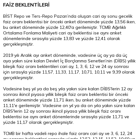
FAİZ BEKLENTİLERİ
BİST Repo ve Ters-Repo Pazarı’nda oluşan cari ay sonu gecelik
faiz oranı beklentisi bir önceki anket döneminde yüzde 13,56 iken,
bu anket döneminde yüzde 12,40'a gerilemiştir. TCMB Ağırlıklı
Ortalama Fonlama Maliyeti cari ay beklentisi ise aynı anket
dönemlerinde sırasıyla yüzde 13,83 ve yüzde 12,41 olarak
gerçekleşmiştir.
2019 yılı Aralık ayı anket döneminde, vadesine üç ay ya da üç
aya yakın süre kalan Devlet İç Borçlanma Senetleri’nin (DİBS) yıllık
bileşik faiz oranı beklentileri cari ay, 1, 3, 6, 12 ve 24 ay sonrası
için sırasıyla yüzde 11,57, 11,33, 11,17, 10,71, 10,11 ve 9,39 olarak
gerçekleşmiştir.
Vadesine beş yıl ya da beş yıla yakın süre kalan DİBS'lerin 12 ay
sonrası ikincil piyasa yıllık bileşik faiz oranı beklentisi bir önceki
anket döneminde yüzde 11,71 iken, bu anket döneminde yüzde
11,11'e gerilemiştir. Vadesine on yıl ya da on yıla yakın süre kalan
DİBS'lerin 12 ay sonrası ikincil piyasa yıllık bileşik faiz oranı
beklentisi ise aynı anket dönemlerinde sırasıyla yüzde 11,71 ve
yüzde 11,17 olarak gerçekleşmiştir.
TCMB bir hafta vadeli repo ihale faiz oranı cari ay ve 3, 6, 12, 24