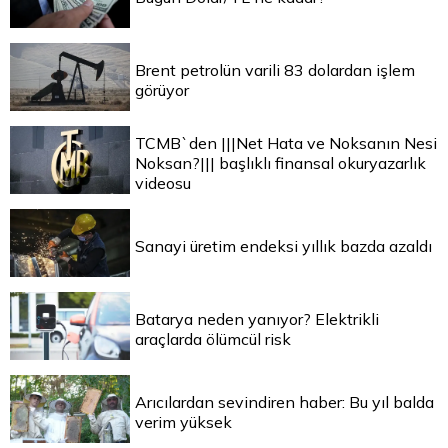
Brent petrolün varili 83 dolardan işlem
görüyor
TCMB`den |||Net Hata ve Noksanın Nesi
Noksan?||| başlıklı finansal okuryazarlık
videosu
Sanayi üretim endeksi yıllık bazda azaldı
Batarya neden yanıyor? Elektrikli
araçlarda ölümcül risk
Arıcılardan sevindiren haber: Bu yıl balda
verim yüksek