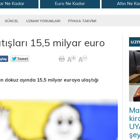
ar Ne Kadar
Euro Ne Kadar
Altın Ne K
GÜNCEL
UZMAN YORUMLARI
PİYASA TAKVİMİ
tışları 15,5 milyar euro
uz
nın dokuz ayında 15,5 milyar euroya ulaştığı
Ma
kir
UYA
şey