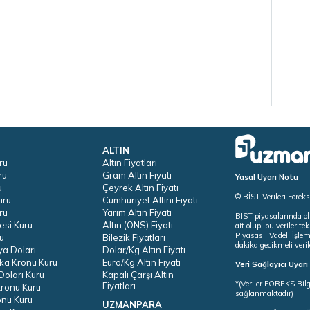
ALTIN
ru
Altın Fiyatları
ru
Gram Altın Fiyatı
Yasal Uyarı Notu
u
Çeyrek Altın Fiyatı
© BİST Verileri Forek
uru
Cumhuriyet Altını Fiyatı
ru
Yarım Altın Fiyatı
BIST piyasalarında ol
esi Kuru
Altın (ONS) Fiyatı
ait olup, bu veriler 
Piyasası, Vadeli İşle
u
Bilezik Fiyatları
dakika gecikmeli veril
ya Doları
Dolar/Kg Altın Fiyatı
ka Kronu Kuru
Euro/Kg Altın Fiyatı
Veri Sağlayıcı Uyar
oları Kuru
Kapalı Çarşı Altın
*(Veriler FOREKS Bilg
Fiyatları
ronu Kuru
sağlanmaktadır)
onu Kuru
UZMANPARA