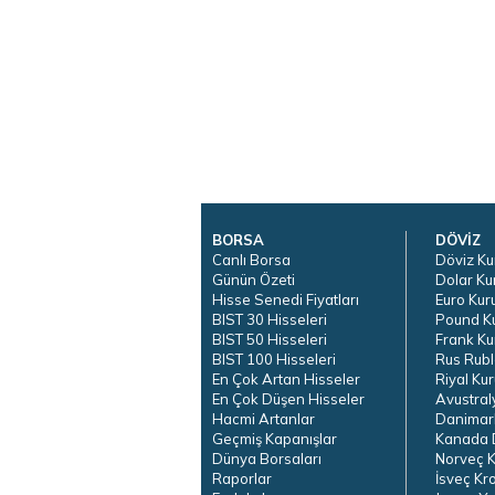
BORSA
DÖVİZ
Canlı Borsa
Döviz Ku
Günün Özeti
Dolar Ku
Hisse Senedi Fiyatları
Euro Kur
BIST 30 Hisseleri
Pound K
BIST 50 Hisseleri
Frank Ku
BIST 100 Hisseleri
Rus Rubl
En Çok Artan Hisseler
Riyal Kur
En Çok Düşen Hisseler
Avustral
Hacmi Artanlar
Danimar
Geçmiş Kapanışlar
Kanada D
Dünya Borsaları
Norveç K
Raporlar
İsveç Kr