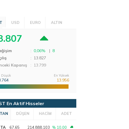
T
USD
EURO
ALTIN
3.807
eğişim
:
0,06%
|
8
ılış
:
13.827
nceki Kapanış
: 13.799
 Düşük
En Yüksek
3.764
13.956
ST En Aktif Hisseler
TAN
DÜŞEN
HACİM
ADET
PTA
67,65
214.888.103
% 10,00