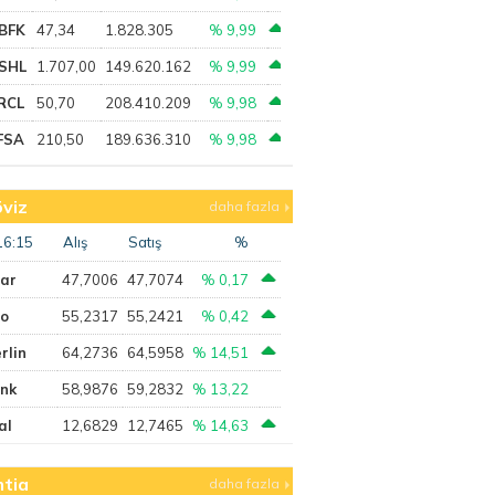
BFK
47,34
1.828.305
% 9,99
SHL
1.707,00
149.620.162
% 9,99
RCL
50,70
208.410.209
% 9,98
FSA
210,50
189.636.310
% 9,98
viz
daha fazla
16:15
Alış
Satış
%
lar
47,7006
47,7074
% 0,17
ro
55,2317
55,2421
% 0,42
rlin
64,2736
64,5958
% 14,51
ank
58,9876
59,2832
% 13,22
al
12,6829
12,7465
% 14,63
tia
daha fazla