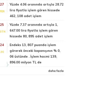
:27
Yüzde 4.06 oranında artışla 28.72
lira fiyatla işlem gören hissede
FER
462, 108 adet işlem
:25
Yüzde 7.37 oranında artışla 1,
647.00 lira fiyatla işlem gören
BTN
hissede 80, 895 adet işlem
:24
Endeks 13, 807 puanda işlem
görerek önceki kapanışının % 0,
100
06 üstünde . İşlem hacmi 139,
896.00 milyon TL de
daha fazla