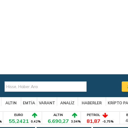
ALTIN
EMTİA
VARANT
ANALİZ
HABERLER
KRİPTO P
EURO
ALTIN
PETROL
55,2421
6.690,27
81,87
4
%
0,42%
3,04%
-0,75%