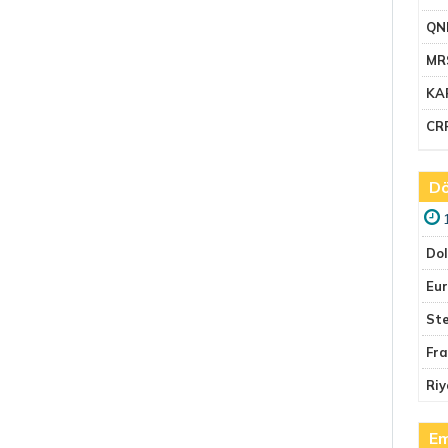
QN
MR
KA
CR
Dö
Do
Eu
Ste
Fr
Riy
Em