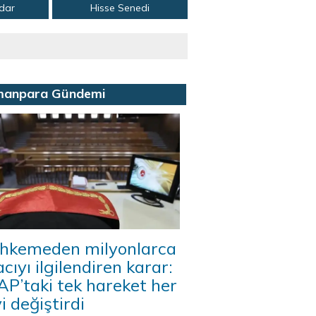
adar
Hisse Senedi
manpara Gündemi
hkemeden milyonlarca
acıyı ilgilendiren karar:
P’taki tek hareket her
i değiştirdi