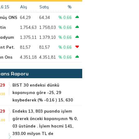
16:15
Alış
Satış
%
müş ONS
64,29
64,34
% 0,66
tin
1.754,63
1.758,03
% 0,66
ladyum
1.375,11
1.379,10
% 0,66
nt Pet.
81,57
81,57
% 0,66
ın Ons
4.351,18
4.351,81
% 0,66
ans Raporu
:29
BIST 30 endeksi dünkü
kapanışına göre -25, 29
030
kaybederek (% -0.16 ) 15, 630
:29
Endeks 13, 803 puanda işlem
görerek önceki kapanışının % 0,
100
03 üstünde . İşlem hacmi 141,
393.00 milyon TL de