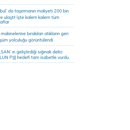
bul`da taşınmanın maliyeti 200 bin
e ulaştı! İşte kalem kalem tüm
aflar
akinelerine bırakılan atıkların geri
şüm yolculuğu görüntülendi
AN`ın geliştirdiği sığınak delici
LUN P||| hedefi tam isabetle vurdu