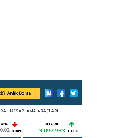
ARA
HESAPLAMA ARAÇLARI
BONO
BITCOIN
0,02
3.097.933
0,00%
1,41%