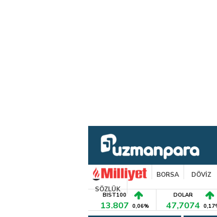
BORSA
DÖVİZ
SÖZLÜK
BIST100
DOLAR
13.807
47,7074
0,06%
0,17