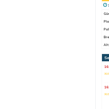
Gü
Pla
Pa
Bre
Alt
Se
16
XU
16
XU