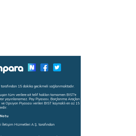
s tarafından 15 dakika gecikmeli sağlanmaktadır.
uşan tüm verilere ait telif hakları tamamen BIST'e
tekrar yayınlanamaz. Pay Piyasası, Borçlanma Araçları
m ve Opsiyon Piyasası verileri BIST kaynaklı en az 15
erdir.
ı Notu
i İletişim Hizmetleri A.Ş. tarafından