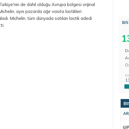
 Türkiye'nin de dahil olduğu Avrupa bölgesi orijinal
helin, aynı pazarda ağır vasıta lastikleri
adı. Michelin, tüm dünyada satılan lastik adedi
BIS
ti.
1
D
Aç
Ö
En
1
BI
AR
GI