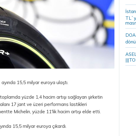
İstan
TL`y
masr
DOA m
dönü
ASELS
|||TO
z ayında 15,5 milyar euroya ulaştı.
 toplamda yüzde 1,4 hacim artışı sağlayan şirketin
lanı 17 jant ve üzeri performans lastikleri
te Michelin, yüzde 11'lik hacim artışı elde etti.
 ayında 15,5 milyar euroya çıkardı.