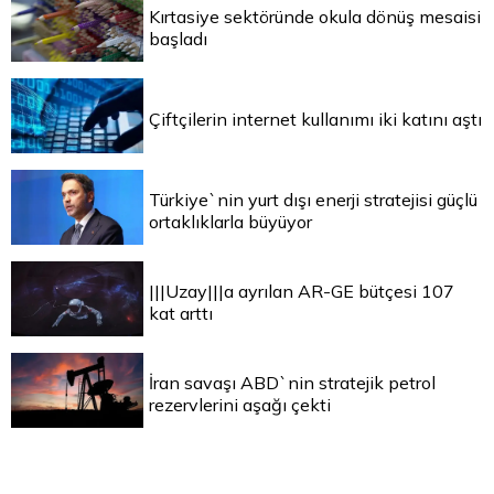
Kırtasiye sektöründe okula dönüş mesaisi
başladı
Çiftçilerin internet kullanımı iki katını aştı
Türkiye`nin yurt dışı enerji stratejisi güçlü
ortaklıklarla büyüyor
|||Uzay|||a ayrılan AR-GE bütçesi 107
kat arttı
İran savaşı ABD`nin stratejik petrol
rezervlerini aşağı çekti