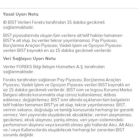
Yasal Uyarı Notu
© BİST Verileri Foreks tarafından 15 dakika gecikmeli
sağlanmaktadır.
BIST piyasalarında oluşan tüm verilere ait telif hakları tamamen
BIST'e ait olup, bu veriler tekrar yayınlanamaz. Pay Piyasası,
Borçlanma Araçları Piyasası, Vadeli İşlem ve Opsiyon Piyasası
verileri BIST kaynaklı en az 15 dakika gecikmeli verilerdir.
Veri Sağlayıcı Uyarı Notu
Veriler FOREKS Bilgi İletişim Hizmetleri A.Ş. tarafından
sağlanmaktadır.
Foreks tarafından sağlanan Pay Piyasası, Borçlanma Araçları
Piyasası, Vadeli İşlem ve Opsiyon Piyasası verileri BIST kaynaklı en
az 15 dakika gecikmeli verilerdir. BIST isim ve logosu Koruma Marka
Belgesi altında korunmakta olup izinsiz kullanılamaz, iktibas
edilemez, değiştirilemez. BIST ismi altında açıklanan tüm belgelerin
telif hakları tamamen BIST'ye ait olup, tekrar yayınlanamaz. BIST,
verinin sekansı, doğruluğu ve tamlığı konusunda herhangi bir garanti
vermez. Veri yayınında oluşabilecek aksaklıklar, verinin ulaşmaması,
gecikmesi, eksik ulaşması, yanlış olması, veri yayın sistemindeki
perfomansın düşmesi veya kesintili olması gibi hallerde Alıcı, Alt Alıcı
ve / veya Kullanıcılarda oluşabilecek herhangi bir zarardan BIST
sorumlu değildir.