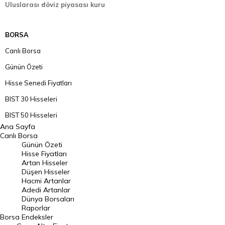
Uluslarası döviz piyasası kuru
BORSA
Canlı Borsa
Günün Özeti
Hisse Senedi Fiyatları
BIST 30 Hisseleri
BIST 50 Hisseleri
Ana Sayfa
BIST 100 Hisseleri
Canlı Borsa
Günün Özeti
En Çok Artan Hisseler
Hisse Fiyatları
Artan Hisseler
En Çok Düşen Hisseler
Düşen Hisseler
Hacmi Artanlar
Hacmi Artanlar
Adedi Artanlar
Geçmiş Kapanışlar
Dünya Borsaları
Raporlar
Dünya Borsaları
Borsa
Endeksler