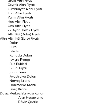
Gram Altın Fiyatı
Raporlar
Çeyrek Altın Fiyatı
Endeksler
Cumhuriyet Altını Fiyatı
Tam Altın Fiyatı
Yarım Altın Fiyatı
DÖVİZ
Has Altın Fiyatı
Ons Altın Fiyatı
Döviz Kuru
22 Ayar Bilezik Fiyatı
Dolar Kuru
Altın KG (Dolar) Fiyatı
Altın
Altın KG (Euro) Fiyatı
Euro Kuru
Dolar
Euro
Pound Kuru
Sterlin
Kanada Doları
Frank Kuru
İsviçre Frangı
Riyal Kuru
Rus Rublesi
Suudi Riyali
Avustralya Doları
Japon Yeni
Avustralya Doları
Danimarka Kronu Kuru
Norveç Kronu
Danimarka Kronu
Kanada Doları Kuru
İsveç Kronu
Döviz
Merkez Bankası Kurlari
Norveç Kronu Kuru
Altın Hesaplama
İsveç Kronu Kuru
Döviz Çevirici