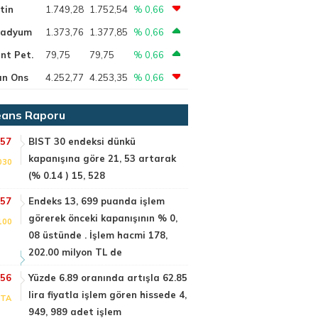
tin
1.749,28
1.752,54
% 0,66
ladyum
1.373,76
1.377,85
% 0,66
nt Pet.
79,75
79,75
% 0,66
ın Ons
4.252,77
4.253,35
% 0,66
ans Raporu
:57
BIST 30 endeksi dünkü
kapanışına göre 21, 53 artarak
030
(% 0.14 ) 15, 528
:57
Endeks 13, 699 puanda işlem
görerek önceki kapanışının % 0,
100
08 üstünde . İşlem hacmi 178,
202.00 milyon TL de
:56
Yüzde 6.89 oranında artışla 62.85
lira fiyatla işlem gören hissede 4,
PTA
949, 989 adet işlem