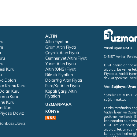
ALTIN
ru
Altın Fiyatları
ru
Gram Altın Fiyatı
Yasal Uyarı Notu
u
Çeyrek Altın Fiyatı
© BİST Verileri Forek
uru
Cumhuriyet Altını Fiyatı
ru
Yarım Altın Fiyatı
BIST piyasalarında ol
esi Kuru
Altın (ONS) Fiyatı
ait olup, bu veriler 
Piyasası, Vadeli İşle
u
Bilezik Fiyatları
dakika gecikmeli veril
ya Doları
Dolar/Kg Altın Fiyatı
ka Kronu Kuru
Euro/Kg Altın Fiyatı
Veri Sağlayıcı Uyar
oları Kuru
Kapalı Çarşı Altın
*(Veriler FOREKS Bilg
Fiyatları
ronu Kuru
sağlanmaktadır)
onu Kuru
UZMANPARA
ni Kuru
Foreks tarafından sa
KÜNYE
Vadeli İşlem ve Opsiy
Piyasa Döviz
gecikmeli verilerdir.
korunmakta olup izins
Bankası Döviz
BIST ismi altında açı
ait olup, tekrar yayı
konusunda herhangi b