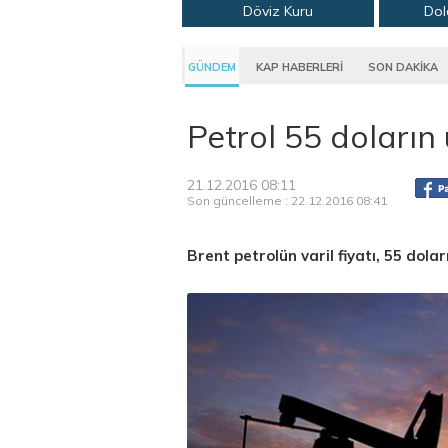
Döviz Kuru
Dol
GÜNDEM
KAP HABERLERİ
SON DAKİKA
Petrol 55 doların
21.12.2016 08:11
Son güncelleme : 22.12.2016 08:41
Brent petrolün varil fiyatı, 55 dola