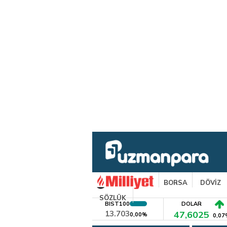
BORSA
DÖVİZ
SÖZLÜK
BIST100
DOLAR
13.703
47,6025
0,00%
0,07