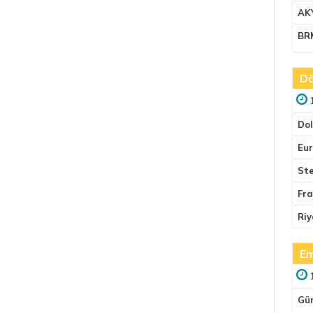
AK
BR
Dö
Do
Eu
Ste
Fr
Riy
Em
Gü