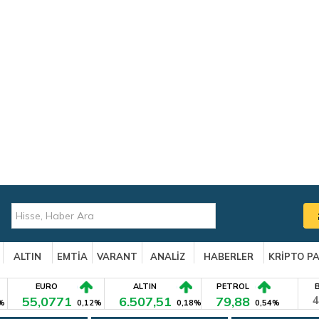
ALTIN
EMTİA
VARANT
ANALİZ
HABERLER
KRİPTO P
EURO
ALTIN
PETROL
55,0771
6.507,51
79,88
4
%
0,12%
0,18%
0,54%