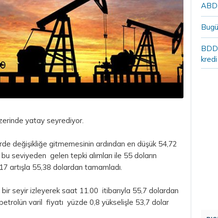
ABD`n
Bugü
BDDK
kredi
 üzerinde yatay seyrediyor.
rde değişikliğe gitmemesinin ardından en düşük 54,72
, bu seviyeden gelen tepki alımları ile 55 doların
17 artışla 55,38 dolardan tamamladı.
 bir seyir izleyerek saat 11.00 itibarıyla 55,7 dolardan
etrolün varil fiyatı yüzde 0,8 yükselişle 53,7
dolar