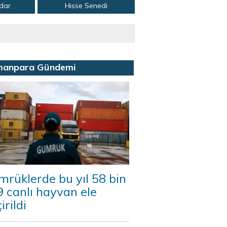
adar
Hisse Senedi
manpara Gündemi
rüklerde bu yıl 58 bin
 canlı hayvan ele
irildi