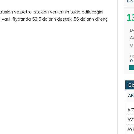
BIS
ışları ve petrol stokları verilerinin takip edileceğini
1
 varil fiyatında 53,5 doların destek, 56 doların direnç
D
Aç
Ö
En
0
BI
AR
AG
AV
AY