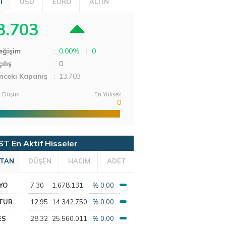
T
USD
EURO
ALTIN
3.703
eğişim
:
0,00%
|
0
ılış
:
0
nceki Kapanış
: 13.703
 Düşük
En Yüksek
0
ST En Aktif Hisseler
TAN
DÜŞEN
HACİM
ADET
YO
7,30
1.678.131
% 0,00
TUR
12,95
14.342.750
% 0,00
ES
28,32
25.560.011
% 0,00