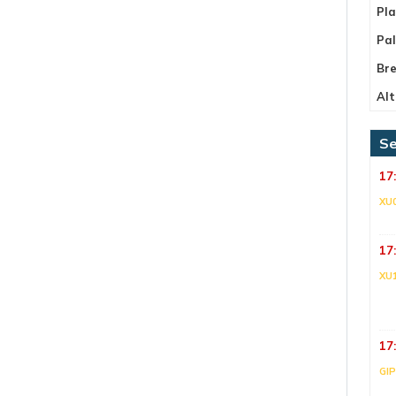
Pla
Pa
Bre
Alt
Se
17
XU
17
XU
17
GI