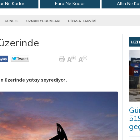
ar Ne Kadar
Euro Ne Kadar
Altın Ne K
GÜNCEL
UZMAN YORUMLARI
PİYASA TAKVİMİ
 üzerinde
uz
rın üzerinde yatay seyrediyor.
Güm
519
geç