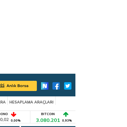
ARA
HESAPLAMA ARAÇLARI
BONO
BITCOIN
0,02
3.080.201
0,00%
0,93%