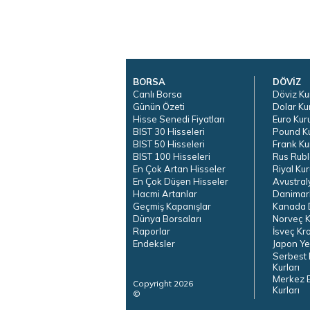
BORSA
DÖVİZ
Canlı Borsa
Döviz Ku
Günün Özeti
Dolar Ku
Hisse Senedi Fiyatları
Euro Kur
BIST 30 Hisseleri
Pound K
BIST 50 Hisseleri
Frank Ku
BIST 100 Hisseleri
Rus Rubl
En Çok Artan Hisseler
Riyal Kur
En Çok Düşen Hisseler
Avustral
Hacmi Artanlar
Danimar
Geçmiş Kapanışlar
Kanada D
Dünya Borsaları
Norveç K
Raporlar
İsveç Kr
Endeksler
Japon Ye
Serbest 
Kurları
Merkez 
Copyright 2026
Kurları
©