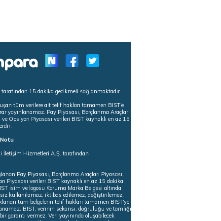
s tarafından 15 dakika gecikmeli sağlanmaktadır.
uşan tüm verilere ait telif hakları tamamen BIST'e
tekrar yayınlanamaz. Pay Piyasası, Borçlanma Araçları
m ve Opsiyon Piyasası verileri BIST kaynaklı en az 15
erdir.
ı Notu
i İletişim Hizmetleri A.Ş. tarafından
ğlanan Pay Piyasası, Borçlanma Araçları Piyasası,
on Piyasası verileri BIST kaynaklı en az 15 dakika
 BIST isim ve logosu Koruma Marka Belgesi altında
iz kullanılamaz, iktibas edilemez, değiştirilemez.
klanan tüm belgelerin telif hakları tamamen BIST'ye
nlanamaz. BIST, verinin sekansı, doğruluğu ve tamlığı
ir garanti vermez. Veri yayınında oluşabilecek