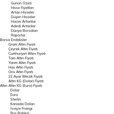
Günün Özeti
En Çok Artan Hisseler
Hisse Fiyatları
Artan Hisseler
En Çok Düşen Hisseler
Düşen Hisseler
Hacmi Artanlar
Hacmi Artanlar
Adedi Artanlar
Geçmiş Kapanışlar
Dünya Borsaları
Raporlar
Dünya Borsaları
Borsa
Endeksler
Gram Altın Fiyatı
Raporlar
Çeyrek Altın Fiyatı
Endeksler
Cumhuriyet Altını Fiyatı
Tam Altın Fiyatı
Yarım Altın Fiyatı
DÖVİZ
Has Altın Fiyatı
Ons Altın Fiyatı
Döviz Kuru
22 Ayar Bilezik Fiyatı
Dolar Kuru
Altın KG (Dolar) Fiyatı
Altın
Altın KG (Euro) Fiyatı
Euro Kuru
Dolar
Euro
Pound Kuru
Sterlin
Kanada Doları
Frank Kuru
İsviçre Frangı
Riyal Kuru
Rus Rublesi