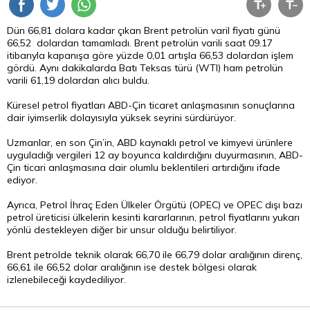
Dün 66,81 dolara kadar çıkan Brent petrolün varil fiyatı günü
66,52 dolardan tamamladı. Brent petrolün varili saat 09.17
itibarıyla kapanışa göre yüzde 0,01 artışla 66,53 dolardan işlem
gördü. Aynı dakikalarda Batı Teksas türü (WTI) ham petrolün
varili 61,19 dolardan alıcı buldu.
Küresel petrol fiyatları ABD-Çin ticaret anlaşmasının sonuçlarına
dair iyimserlik dolayısıyla yüksek seyrini sürdürüyor.
Uzmanlar, en son Çin’in, ABD kaynaklı petrol ve kimyevi ürünlere
uyguladığı vergileri 12 ay boyunca kaldırdığını duyurmasının, ABD-
Çin ticari anlaşmasına dair olumlu beklentileri artırdığını ifade
ediyor.
Ayrıca, Petrol İhraç Eden Ülkeler Örgütü (OPEC) ve OPEC dışı bazı
petrol üreticisi ülkelerin kesinti kararlarının, petrol fiyatlarını yukarı
yönlü destekleyen diğer bir unsur olduğu belirtiliyor.
Brent petrolde teknik olarak 66,70 ile 66,79 dolar aralığının direnç,
66,61 ile 66,52 dolar aralığının ise destek bölgesi olarak
izlenebileceği kaydediliyor.