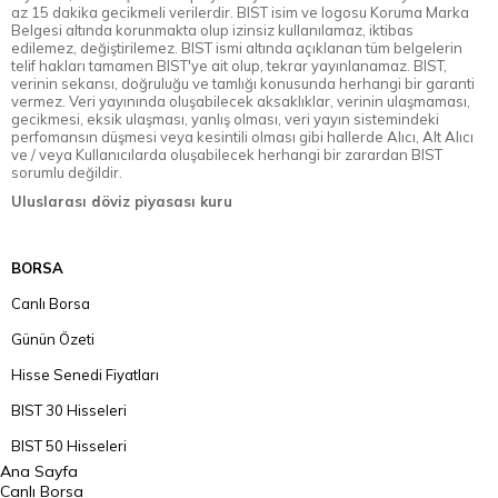
az 15 dakika gecikmeli verilerdir. BIST isim ve logosu Koruma Marka
Belgesi altında korunmakta olup izinsiz kullanılamaz, iktibas
edilemez, değiştirilemez. BIST ismi altında açıklanan tüm belgelerin
telif hakları tamamen BIST'ye ait olup, tekrar yayınlanamaz. BIST,
verinin sekansı, doğruluğu ve tamlığı konusunda herhangi bir garanti
vermez. Veri yayınında oluşabilecek aksaklıklar, verinin ulaşmaması,
gecikmesi, eksik ulaşması, yanlış olması, veri yayın sistemindeki
perfomansın düşmesi veya kesintili olması gibi hallerde Alıcı, Alt Alıcı
ve / veya Kullanıcılarda oluşabilecek herhangi bir zarardan BIST
sorumlu değildir.
Uluslarası döviz piyasası kuru
BORSA
Canlı Borsa
Günün Özeti
Hisse Senedi Fiyatları
BIST 30 Hisseleri
BIST 50 Hisseleri
Ana Sayfa
BIST 100 Hisseleri
Canlı Borsa