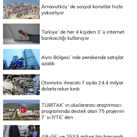
Arnavutköy`de sosyal konutlar hızla
yükseliyor
Türkiye`de her 4 kişiden 3`ü internet
bankacılığı kullanıyor
Avro Bölgesi`nde perakende satışlar
azaldı
Otomotiv ihracatı 7 ayda 24,4 milyar
dolarla rekor kırdı
TÜBİTAK`ın uluslararası araştırmacı
programında destek alan 75 projenin
7`si İYTE`den
AR-GE`ye 253,5 milyar lira harcandı