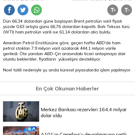
Dün 66,34 dolardan güne başlayan Brent petrolün varil fiyatı
yüzde 0,63 artışla günü 66,76 dolardan kapattı. Batı Teksas türü
(WTI) ham petrolün varili ise 61,14 dolardan alıcı buldu.
Amerikan Petrol Enstitüsüne göre, geçen hafta ABD'de ham
petrol stokları 7,9 milyon varil azalarak 444,1 milyon varile
geriledi. Öte yandan ABD-Çin arasındaki ticari anlaşmaya dair
olumlu beklentiler, fiyatların yükselişini destekliyor.
Noel tatili nedeniyle şu anda küresel piyasalarda işlem yapılmıyor.
En Çok Okunan Haberler
Merkez Bankası rezervleri 164,4 milyar
dolar oldu
A101’in Carrefour’u devralmasına şartlı