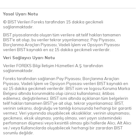
Yasal Uyarı Notu
© BİST Verileri Foreks tarafından 15 dakika gecikmeli
sağlanmaktadır.
BIST piyasalarında oluşan tüm verilere ait telif hakları tamamen
BIST'e ait olup, bu veriler tekrar yayınlanamaz. Pay Piyasası,
Borçlanma Araçları Piyasası, Vadeli İşlem ve Opsiyon Piyasası
verileri BIST kaynaklı en az 15 dakika gecikmeli verilerdir.
Veri Sağlayıcı Uyarı Notu
Veriler FOREKS Bilgi İletişim Hizmetleri A.Ş. tarafından
sağlanmaktadır.
Foreks tarafından sağlanan Pay Piyasası, Borçlanma Araçları
Piyasası, Vadeli İşlem ve Opsiyon Piyasası verileri BIST kaynaklı en
az 15 dakika gecikmeli verilerdir. BIST isim ve logosu Koruma Marka
Belgesi altında korunmakta olup izinsiz kullanılamaz, iktibas
edilemez, değiştirilemez. BIST ismi altında açıklanan tüm belgelerin
telif hakları tamamen BIST'ye ait olup, tekrar yayınlanamaz. BIST,
verinin sekansı, doğruluğu ve tamlığı konusunda herhangi bir garanti
vermez. Veri yayınında oluşabilecek aksaklıklar, verinin ulaşmaması,
gecikmesi, eksik ulaşması, yanlış olması, veri yayın sistemindeki
perfomansın düşmesi veya kesintili olması gibi hallerde Alıcı, Alt Alıcı
ve / veya Kullanıcılarda oluşabilecek herhangi bir zarardan BIST
sorumlu değildir.