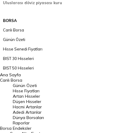
Uluslarası döviz piyasası kuru
BORSA
Canlı Borsa
Günün Özeti
Hisse Senedi Fiyatları
BIST 30 Hisseleri
BIST 50 Hisseleri
Ana Sayfa
BIST 100 Hisseleri
Canlı Borsa
Günün Özeti
En Çok Artan Hisseler
Hisse Fiyatları
Artan Hisseler
En Çok Düşen Hisseler
Düşen Hisseler
Hacmi Artanlar
Hacmi Artanlar
Adedi Artanlar
Geçmiş Kapanışlar
Dünya Borsaları
Raporlar
Dünya Borsaları
Borsa
Endeksler