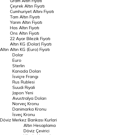
Gram Altın Fiyatı
Raporlar
Çeyrek Altın Fiyatı
Endeksler
Cumhuriyet Altını Fiyatı
Tam Altın Fiyatı
Yarım Altın Fiyatı
DÖVİZ
Has Altın Fiyatı
Ons Altın Fiyatı
Döviz Kuru
22 Ayar Bilezik Fiyatı
Dolar Kuru
Altın KG (Dolar) Fiyatı
Altın
Altın KG (Euro) Fiyatı
Euro Kuru
Dolar
Euro
Pound Kuru
Sterlin
Kanada Doları
Frank Kuru
İsviçre Frangı
Riyal Kuru
Rus Rublesi
Suudi Riyali
Avustralya Doları
Japon Yeni
Avustralya Doları
Danimarka Kronu Kuru
Norveç Kronu
Danimarka Kronu
Kanada Doları Kuru
İsveç Kronu
Döviz
Merkez Bankası Kurlari
Norveç Kronu Kuru
Altın Hesaplama
İsveç Kronu Kuru
Döviz Çevirici