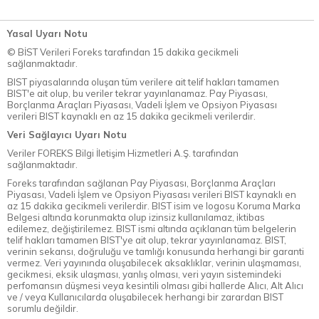
Yasal Uyarı Notu
© BİST Verileri Foreks tarafından 15 dakika gecikmeli
sağlanmaktadır.
BIST piyasalarında oluşan tüm verilere ait telif hakları tamamen
BIST'e ait olup, bu veriler tekrar yayınlanamaz. Pay Piyasası,
Borçlanma Araçları Piyasası, Vadeli İşlem ve Opsiyon Piyasası
verileri BIST kaynaklı en az 15 dakika gecikmeli verilerdir.
Veri Sağlayıcı Uyarı Notu
Veriler FOREKS Bilgi İletişim Hizmetleri A.Ş. tarafından
sağlanmaktadır.
Foreks tarafından sağlanan Pay Piyasası, Borçlanma Araçları
Piyasası, Vadeli İşlem ve Opsiyon Piyasası verileri BIST kaynaklı en
az 15 dakika gecikmeli verilerdir. BIST isim ve logosu Koruma Marka
Belgesi altında korunmakta olup izinsiz kullanılamaz, iktibas
edilemez, değiştirilemez. BIST ismi altında açıklanan tüm belgelerin
telif hakları tamamen BIST'ye ait olup, tekrar yayınlanamaz. BIST,
verinin sekansı, doğruluğu ve tamlığı konusunda herhangi bir garanti
vermez. Veri yayınında oluşabilecek aksaklıklar, verinin ulaşmaması,
gecikmesi, eksik ulaşması, yanlış olması, veri yayın sistemindeki
perfomansın düşmesi veya kesintili olması gibi hallerde Alıcı, Alt Alıcı
ve / veya Kullanıcılarda oluşabilecek herhangi bir zarardan BIST
sorumlu değildir.