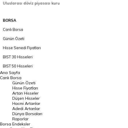
Uluslarası döviz piyasası kuru
BORSA
Canlı Borsa
Günün Özeti
Hisse Senedi Fiyatları
BIST 30 Hisseleri
BIST 50 Hisseleri
Ana Sayfa
BIST 100 Hisseleri
Canlı Borsa
Günün Özeti
En Çok Artan Hisseler
Hisse Fiyatları
Artan Hisseler
En Çok Düşen Hisseler
Düşen Hisseler
Hacmi Artanlar
Hacmi Artanlar
Adedi Artanlar
Geçmiş Kapanışlar
Dünya Borsaları
Raporlar
Dünya Borsaları
Borsa
Endeksler