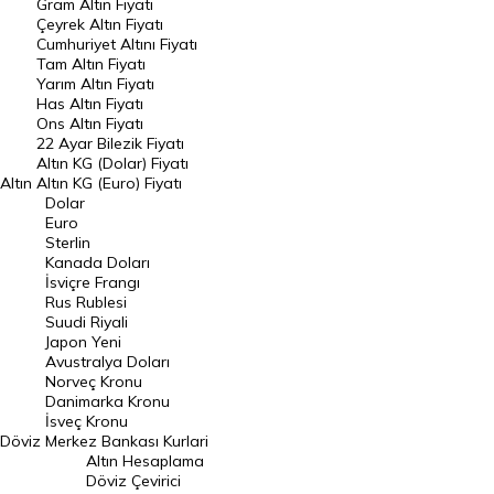
Gram Altın Fiyatı
Raporlar
Çeyrek Altın Fiyatı
Endeksler
Cumhuriyet Altını Fiyatı
Tam Altın Fiyatı
Yarım Altın Fiyatı
DÖVİZ
Has Altın Fiyatı
Ons Altın Fiyatı
Döviz Kuru
22 Ayar Bilezik Fiyatı
Dolar Kuru
Altın KG (Dolar) Fiyatı
Altın
Altın KG (Euro) Fiyatı
Euro Kuru
Dolar
Euro
Pound Kuru
Sterlin
Kanada Doları
Frank Kuru
İsviçre Frangı
Riyal Kuru
Rus Rublesi
Suudi Riyali
Avustralya Doları
Japon Yeni
Avustralya Doları
Danimarka Kronu Kuru
Norveç Kronu
Danimarka Kronu
Kanada Doları Kuru
İsveç Kronu
Döviz
Merkez Bankası Kurlari
Norveç Kronu Kuru
Altın Hesaplama
İsveç Kronu Kuru
Döviz Çevirici