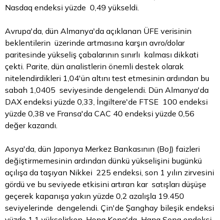
Nasdaq endeksi yüzde 0,49 yükseldi.
Avrupa'da, dün Almanya'da açıklanan ÜFE verisinin
beklentilerin üzerinde artmasına karşın avro/dolar
paritesinde yükseliş çabalarının sınırlı kalması dikkati
çekti. Parite, dün analistlerin önemli destek olarak
nitelendirdikleri 1,04'ün altını test etmesinin ardından bu
sabah 1,0405 seviyesinde dengelendi. Dün Almanya'da
DAX endeksi yüzde 0,33, İngiltere'de FTSE 100 endeksi
yüzde 0,38 ve Fransa'da CAC 40 endeksi yüzde 0,56
değer kazandı.
Asya'da, dün Japonya Merkez Bankasının (BoJ) faizleri
değiştirmemesinin ardından dünkü yükselişini bugünkü
açılışa da taşıyan Nikkei 225 endeksi, son 1 yılın zirvesini
gördü ve bu seviyede etkisini artıran kar satışları düşüşe
geçerek kapanışa yakın yüzde 0,2 azalışla 19.450
seviyelerinde dengelendi. Çin'de Şanghay bileşik endeksi
yüzde 1,1 yükselirken, Hong Kong'da Hang Seng endeksi