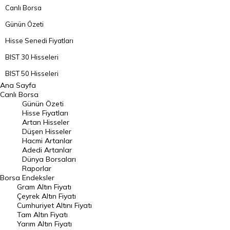
Canlı Borsa
Günün Özeti
Hisse Senedi Fiyatları
BIST 30 Hisseleri
BIST 50 Hisseleri
Ana Sayfa
BIST 100 Hisseleri
Canlı Borsa
Günün Özeti
En Çok Artan Hisseler
Hisse Fiyatları
Artan Hisseler
En Çok Düşen Hisseler
Düşen Hisseler
Hacmi Artanlar
Hacmi Artanlar
Adedi Artanlar
Geçmiş Kapanışlar
Dünya Borsaları
Raporlar
Dünya Borsaları
Borsa
Endeksler
Gram Altın Fiyatı
Raporlar
Çeyrek Altın Fiyatı
Endeksler
Cumhuriyet Altını Fiyatı
Tam Altın Fiyatı
Yarım Altın Fiyatı
DÖVİZ