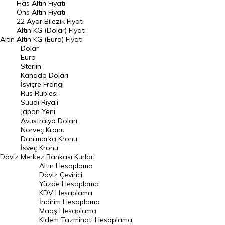
Has Altın Fiyatı
Ons Altın Fiyatı
Döviz Kuru
22 Ayar Bilezik Fiyatı
Dolar Kuru
Altın KG (Dolar) Fiyatı
Altın
Altın KG (Euro) Fiyatı
Euro Kuru
Dolar
Euro
Pound Kuru
Sterlin
Kanada Doları
Frank Kuru
İsviçre Frangı
Riyal Kuru
Rus Rublesi
Suudi Riyali
Avustralya Doları
Japon Yeni
Avustralya Doları
Danimarka Kronu Kuru
Norveç Kronu
Danimarka Kronu
Kanada Doları Kuru
İsveç Kronu
Döviz
Merkez Bankası Kurlari
Norveç Kronu Kuru
Altın Hesaplama
İsveç Kronu Kuru
Döviz Çevirici
Yüzde Hesaplama
Japon Yeni Kuru
KDV Hesaplama
İndirim Hesaplama
Serbest Piyasa Döviz Kurları
Maaş Hesaplama
Kıdem Tazminatı Hesaplama
Merkez Bankası Döviz Kurları