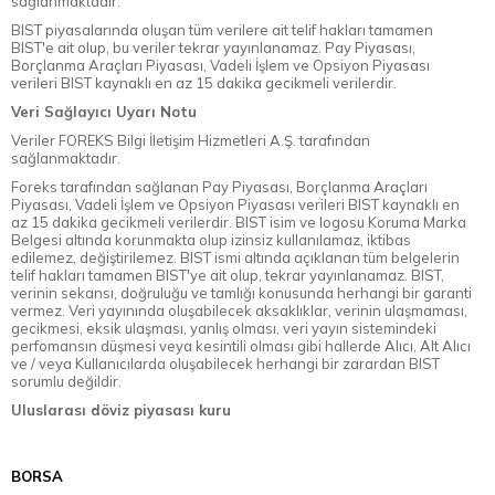
sağlanmaktadır.
BIST piyasalarında oluşan tüm verilere ait telif hakları tamamen
BIST'e ait olup, bu veriler tekrar yayınlanamaz. Pay Piyasası,
Borçlanma Araçları Piyasası, Vadeli İşlem ve Opsiyon Piyasası
verileri BIST kaynaklı en az 15 dakika gecikmeli verilerdir.
Veri Sağlayıcı Uyarı Notu
Veriler FOREKS Bilgi İletişim Hizmetleri A.Ş. tarafından
sağlanmaktadır.
Foreks tarafından sağlanan Pay Piyasası, Borçlanma Araçları
Piyasası, Vadeli İşlem ve Opsiyon Piyasası verileri BIST kaynaklı en
az 15 dakika gecikmeli verilerdir. BIST isim ve logosu Koruma Marka
Belgesi altında korunmakta olup izinsiz kullanılamaz, iktibas
edilemez, değiştirilemez. BIST ismi altında açıklanan tüm belgelerin
telif hakları tamamen BIST'ye ait olup, tekrar yayınlanamaz. BIST,
verinin sekansı, doğruluğu ve tamlığı konusunda herhangi bir garanti
vermez. Veri yayınında oluşabilecek aksaklıklar, verinin ulaşmaması,
gecikmesi, eksik ulaşması, yanlış olması, veri yayın sistemindeki
perfomansın düşmesi veya kesintili olması gibi hallerde Alıcı, Alt Alıcı
ve / veya Kullanıcılarda oluşabilecek herhangi bir zarardan BIST
sorumlu değildir.
Uluslarası döviz piyasası kuru
BORSA