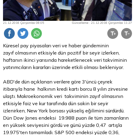
21.12.2016 Çarşamba 08:05
Güncelleme : 21.12.2016 Çarşamba 11:27
Küresel pay piyasaları veri ve haber gündeminin
zayıf olmasının etkisiyle dün pozitif bir seyir izlerken,
haftanın ikinci yarısında hareketlenecek veri takviminin
yatırımcıların kararları üzerinde etkili olması bekleniyor.
ABD'de dün açıklanan verilere göre 3'üncü çeyrek
itibarıyla hane halkının kredi kartı borcu 8 yılın zirvesine
ulaştı. Makroekonomik veri takviminin zayıf olmasının
etkisiyle faiz ve kur tarafında dün sakin bir seyir
izlenirken, New York borsası yükseliş eğilimini sürdürdü.
Dün Dow Jones endeksi 19.988 puan ile tüm zamanların
en yüksek seviyesini gördü ve günü yüzde 0,47 artışla
19.975'ten tamamladı. S&P 500 endeksi yüzde 0,36,