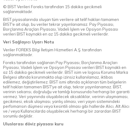
© BİST Verileri Foreks tarafından 15 dakika gecikmeli
sağlanmaktadır.
BIST piyasalarında oluşan tüm verilere ait telif hakları tamamen
BIST'e ait olup, bu veriler tekrar yayınlanamaz. Pay Piyasası,
Borçlanma Araçları Piyasası, Vadeli İşlem ve Opsiyon Piyasası
verileri BIST kaynaklı en az 15 dakika gecikmeli verilerdir.
Veri Sağlayıcı Uyarı Notu
Veriler FOREKS Bilgi İletişim Hizmetleri A.Ş. tarafından
sağlanmaktadır.
Foreks tarafından sağlanan Pay Piyasası, Borçlanma Araçları
Piyasası, Vadeli İşlem ve Opsiyon Piyasası verileri BIST kaynaklı en
az 15 dakika gecikmeli verilerdir. BIST isim ve logosu Koruma Marka
Belgesi altında korunmakta olup izinsiz kullanılamaz, iktibas
edilemez, değiştirilemez. BIST ismi altında açıklanan tüm belgelerin
telif hakları tamamen BIST'ye ait olup, tekrar yayınlanamaz. BIST,
verinin sekansı, doğruluğu ve tamlığı konusunda herhangi bir garanti
vermez. Veri yayınında oluşabilecek aksaklıklar, verinin ulaşmaması,
gecikmesi, eksik ulaşması, yanlış olması, veri yayın sistemindeki
perfomansın düşmesi veya kesintili olması gibi hallerde Alıcı, Alt Alıcı
ve / veya Kullanıcılarda oluşabilecek herhangi bir zarardan BIST
sorumlu değildir.
Uluslarası döviz piyasası kuru