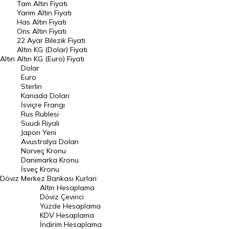
Tam Altın Fiyatı
Yarım Altın Fiyatı
DÖVİZ
Has Altın Fiyatı
Ons Altın Fiyatı
Döviz Kuru
22 Ayar Bilezik Fiyatı
Dolar Kuru
Altın KG (Dolar) Fiyatı
Altın
Altın KG (Euro) Fiyatı
Euro Kuru
Dolar
Euro
Pound Kuru
Sterlin
Kanada Doları
Frank Kuru
İsviçre Frangı
Riyal Kuru
Rus Rublesi
Suudi Riyali
Avustralya Doları
Japon Yeni
Avustralya Doları
Danimarka Kronu Kuru
Norveç Kronu
Danimarka Kronu
Kanada Doları Kuru
İsveç Kronu
Döviz
Merkez Bankası Kurlari
Norveç Kronu Kuru
Altın Hesaplama
İsveç Kronu Kuru
Döviz Çevirici
Yüzde Hesaplama
Japon Yeni Kuru
KDV Hesaplama
İndirim Hesaplama
Serbest Piyasa Döviz Kurları