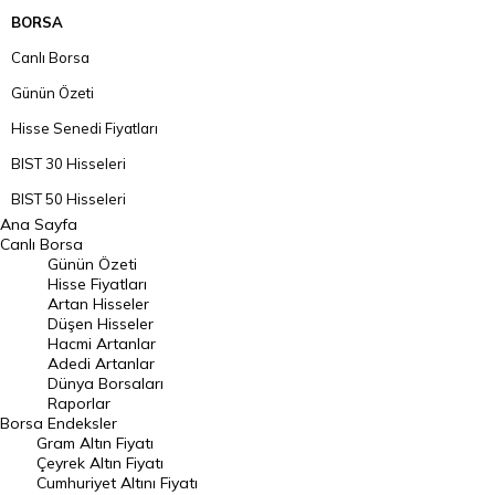
BORSA
Canlı Borsa
Günün Özeti
Hisse Senedi Fiyatları
BIST 30 Hisseleri
BIST 50 Hisseleri
Ana Sayfa
BIST 100 Hisseleri
Canlı Borsa
Günün Özeti
En Çok Artan Hisseler
Hisse Fiyatları
Artan Hisseler
En Çok Düşen Hisseler
Düşen Hisseler
Hacmi Artanlar
Hacmi Artanlar
Adedi Artanlar
Geçmiş Kapanışlar
Dünya Borsaları
Raporlar
Dünya Borsaları
Borsa
Endeksler
Gram Altın Fiyatı
Raporlar
Çeyrek Altın Fiyatı
Endeksler
Cumhuriyet Altını Fiyatı