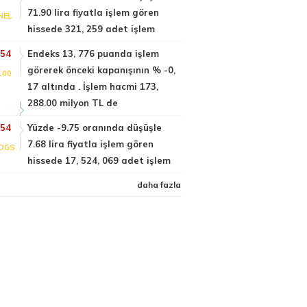
71.90 lira fiyatla işlem gören
NEL
hissede 321, 259 adet işlem
:54
Endeks 13, 776 puanda işlem
görerek önceki kapanışının % -0,
100
17 altında . İşlem hacmi 173,
288.00 milyon TL de
:54
Yüzde -9.75 oranında düşüşle
7.68 lira fiyatla işlem gören
DGS
hissede 17, 524, 069 adet işlem
daha fazla