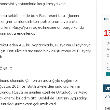
nayisi, yaptırımlarla karşı karşıya kaldı.
vunma sektörlerinde bazı Rus resmi kuruluşlarının
BIS
rişimi sınırlandırılırken, petrol arama ve üretim
ürünlerin Rusya'ya ihraç edilmesine ambargo kondu.
1
rın satışı engellendi.
D
areket eden AB, bu yaptırımlarla, Rusya'nın Ukrayna'ya
Aç
çin Batı ülkeleri arasında blok oluşturmayı ve Rusya'yı
Ö
ı.
En
1
YÖNELDİ
nans alanında Çin fonları aracılığıyla açığının bir
ustos 2014'te Batılı ülkelerden gıda ürünlerinin
BI
ulundu. Rusya bu ürünleri özellikle Ortadoğu ve Asya
AR
 önemli bir adım attı. Böylelikle Batı'nın uyguladığı
sını değiştirmekten çok uzak kaldı.
EM