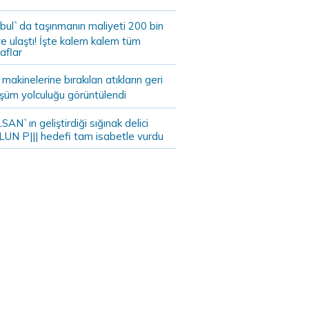
bul`da taşınmanın maliyeti 200 bin
e ulaştı! İşte kalem kalem tüm
aflar
akinelerine bırakılan atıkların geri
şüm yolculuğu görüntülendi
AN`ın geliştirdiği sığınak delici
LUN P||| hedefi tam isabetle vurdu