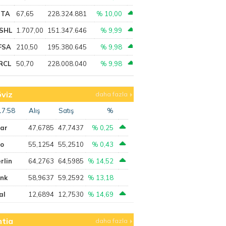
PTA
67,65
228.324.881
% 10,00
SHL
1.707,00
151.347.646
% 9,99
FSA
210,50
195.380.645
% 9,98
RCL
50,70
228.008.040
% 9,98
viz
daha fazla
17:58
Alış
Satış
%
lar
47,6785
47,7437
% 0,25
ro
55,1254
55,2510
% 0,43
rlin
64,2763
64,5985
% 14,52
ank
58,9637
59,2592
% 13,18
al
12,6894
12,7530
% 14,69
tia
daha fazla