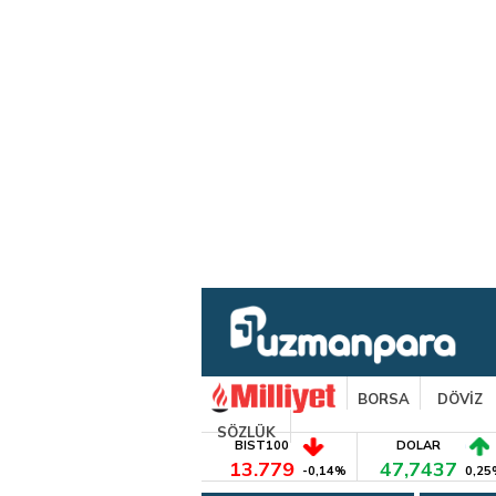
BORSA
DÖVİZ
SÖZLÜK
BIST100
DOLAR
13.779
47,7437
-0,14%
0,25