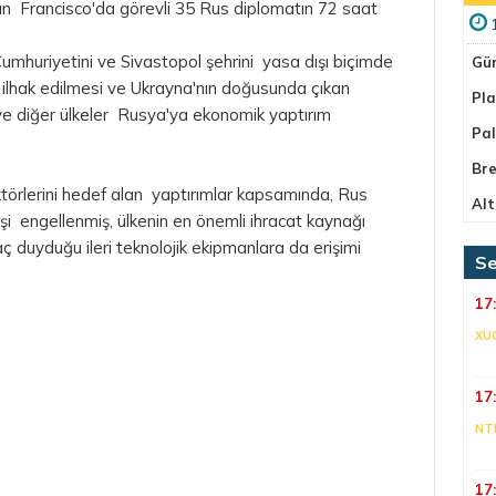
Francisco'da görevli 35 Rus diplomatın 72 saat
mhuriyetini ve Sivastopol şehrini yasa dışı biçimde
Gü
an ilhak edilmesi ve Ukrayna'nın doğusunda çıkan
Pla
ve diğer ülkeler Rusya'ya ekonomik yaptırım
Pa
Bre
ektörlerini hedef alan yaptırımlar kapsamında, Rus
Alt
irişi engellenmiş, ülkenin en önemli ihracat kaynağı
aç duyduğu ileri teknolojik ekipmanlara da erişimi
Se
17
XU
17
NT
17