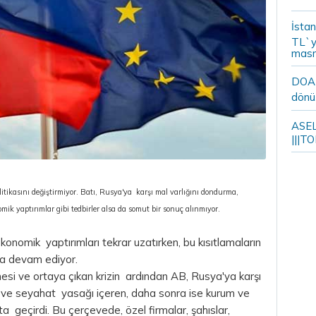
İstan
TL`y
masr
DOA m
dönü
ASELS
|||TO
ikasını değiştirmiyor. Batı, Rusya'ya karşı mal varlığını dondurma,
ik yaptırımlar gibi tedbirler alsa da somut bir sonuç alınmıyor.
konomik yaptırımları tekrar uzatırken, bu kısıtlamaların
aya devam ediyor.
tmesi ve ortaya çıkan krizin ardından AB, Rusya'ya karşı
a ve seyahat yasağı içeren, daha sonra ise kurum ve
ta geçirdi. Bu çerçevede, özel firmalar, şahıslar,