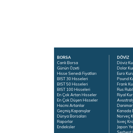
BORSA
DÖVİZ
Canlı Borsa
Döviz Ku
Günün Özeti
Dolar Ku
Hisse Senedi Fiyatları
Euro Kur
BIST 30 Hisseleri
Pound K
BIST 50 Hisseleri
Frank Ku
BIST 100 Hisseleri
Rus Rubl
En Çok Artan Hisseler
Riyal Kur
En Çok Düşen Hisseler
Avustral
Hacmi Artanlar
Danimar
Geçmiş Kapanışlar
Kanada D
Dünya Borsaları
Norveç K
Raporlar
İsveç Kr
Endeksler
Japon Ye
Serbest 