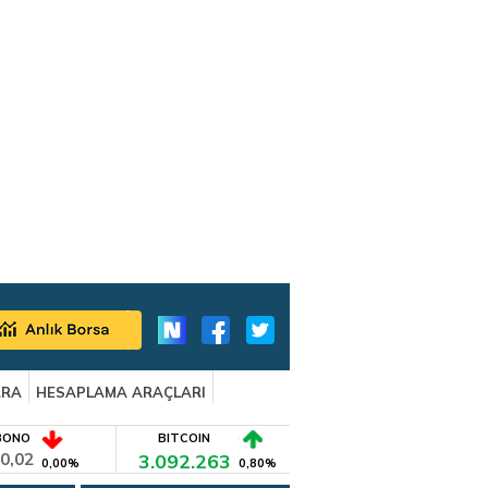
ARA
HESAPLAMA ARAÇLARI
BONO
BITCOIN
0,02
3.092.263
0,00%
0,80%