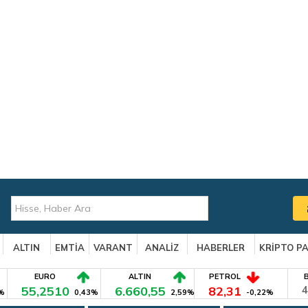
ALTIN
EMTİA
VARANT
ANALİZ
HABERLER
KRİPTO P
EURO
ALTIN
PETROL
55,2510
6.660,55
82,31
4
%
0,43%
2,59%
-0,22%