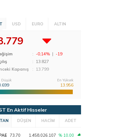
T
USD
EURO
ALTIN
3.779
eğişim
:
-0,14%
|
-19
ılış
:
13.827
nceki Kapanış
: 13.799
 Düşük
En Yüksek
3.699
13.956
ST En Aktif Hisseler
TAN
DÜŞEN
HACİM
ADET
PAE
73,70
1.458.026.107
% 10,00