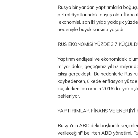
Rusya bir yandan yaptırımlarla boğuşu
petrol fiyatlarındaki düşüş oldu. İhrac
ekonomisi, son iki yılda yaklaşık yüzd
nedeniyle büyük sarsıntı yaşadı.
RUS EKONOMİSİ YÜZDE 3,7 KÜÇÜLD
Yaptırım endişesi ve ekonomideki olum
milyar dolar, geçtiğimiz yıl 57 milyar
do
çıkışı gerçekleşti. Bu nedenlerle
Rus ru
kaybederken, ülkede enflasyon yüzde 1
küçülürken, bu oranın 2016'da yaklaş
bekleniyor.
YAPTIRIMLAR FİNANS VE ENERJİYİ
Rusya'nın ABD'deki başkanlık seçimleri
verileceğini" belirten ABD yönetimi, Rus