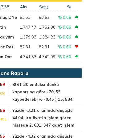
17:58
Alış
Satış
%
müş ONS
63,53
63,62
% 0,66
tin
1.747,47
1.752,90
% 0,66
ladyum
1.379,33
1.384,83
% 0,66
nt Pet.
82,31
82,31
% 0,66
ın Ons
4.341,53
4.342,09
% 0,66
ans Raporu
:59
BIST 30 endeksi dünkü
kapanışına göre -70, 55
030
kaybederek (% -0.45 ) 15, 584
:56
Yüzde -3.21 oranında düşüşle
44.04 lira fiyatla işlem gören
HOL
hissede 2, 601, 347 adet işlem
:55
Yüzde -4.32 oranında düşüşle