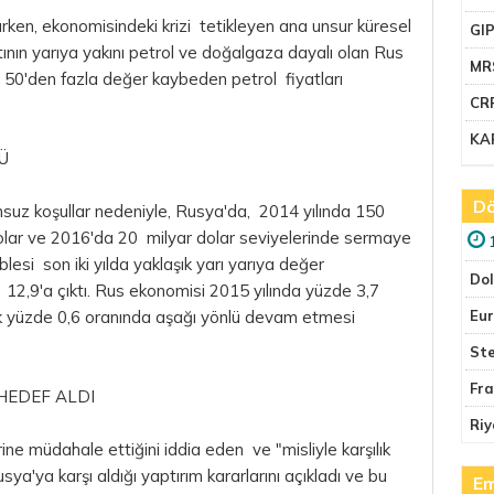
rken, ekonomisindeki krizi tetikleyen ana unsur küresel
GI
atının yarıya yakını petrol ve doğalgaza dayalı olan Rus
MR
e 50'den fazla değer kaybeden petrol fiyatları
CR
KA
Ü
Dö
suz koşullar nedeniyle, Rusya'da, 2014 yılında 150
lar
ve 2016'da 20 milyar dolar seviyelerinde sermaye
blesi
son iki yılda yaklaşık yarı yarıya değer
Do
2,9'a çıktı. Rus ekonomisi 2015 yılında yüzde 3,7
ık yüzde 0,6 oranında aşağı yönlü devam etmesi
Eu
Ste
Fr
 HEDEF ALDI
Riy
ne müdahale ettiğini iddia eden ve "misliyle karşılık
ya'ya karşı aldığı yaptırım kararlarını açıkladı ve bu
Em