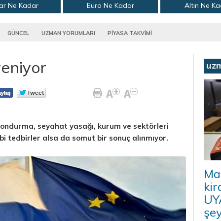
ar Ne Kadar
Euro Ne Kadar
Altın Ne K
GÜNCEL
UZMAN YORUMLARI
PİYASA TAKVİMİ
reniyor
uz
 dondurma, seyahat yasağı, kurum ve sektörleri
i tedbirler alsa da somut bir sonuç alınmıyor.
Ma
kir
UYA
şey