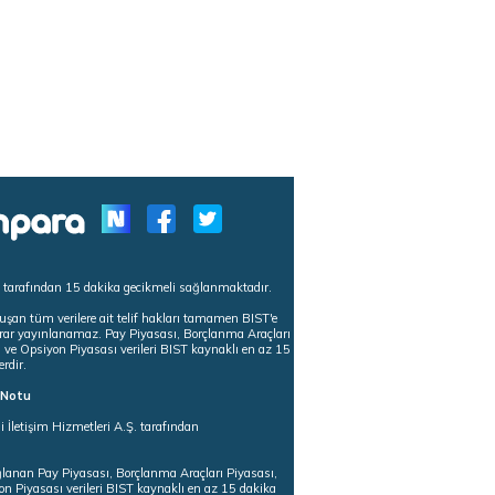
s tarafından 15 dakika gecikmeli sağlanmaktadır.
uşan tüm verilere ait telif hakları tamamen BIST'e
tekrar yayınlanamaz. Pay Piyasası, Borçlanma Araçları
m ve Opsiyon Piyasası verileri BIST kaynaklı en az 15
erdir.
ı Notu
i İletişim Hizmetleri A.Ş. tarafından
ğlanan Pay Piyasası, Borçlanma Araçları Piyasası,
on Piyasası verileri BIST kaynaklı en az 15 dakika