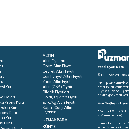
ALTIN
ru
Altın Fiyatları
ru
Gram Altın Fiyatı
Yasal Uyarı Notu
u
Çeyrek Altın Fiyatı
© BİST Verileri Forek
uru
Cumhuriyet Altını Fiyatı
ru
Yarım Altın Fiyatı
BIST piyasalarında ol
esi Kuru
Altın (ONS) Fiyatı
ait olup, bu veriler 
Piyasası, Vadeli İşle
u
Bilezik Fiyatları
dakika gecikmeli veril
ya Doları
Dolar/Kg Altın Fiyatı
ka Kronu Kuru
Euro/Kg Altın Fiyatı
Veri Sağlayıcı Uyar
oları Kuru
Kapalı Çarşı Altın
*(Veriler FOREKS Bilg
Fiyatları
ronu Kuru
sağlanmaktadır)
onu Kuru
UZMANPARA
ni Kuru
Foreks tarafından sa
KÜNYE
Vadeli İşlem ve Opsiy
Piyasa Döviz