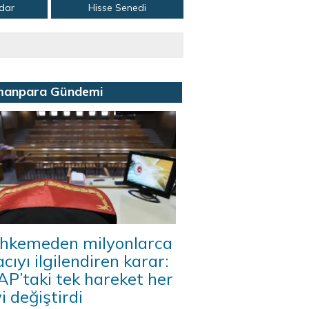
adar
Hisse Senedi
manpara Gündemi
hkemeden milyonlarca
acıyı ilgilendiren karar:
P’taki tek hareket her
i değiştirdi