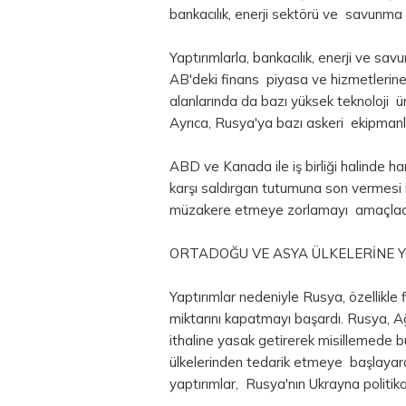
bankacılık, enerji sektörü ve savunma sa
Yaptırımlarla, bankacılık, enerji ve sa
AB'deki finans piyasa ve hizmetlerine e
alanlarında da bazı yüksek teknoloji 
Ayrıca, Rusya'ya bazı askeri ekipmanla
ABD ve Kanada ile iş birliği halinde h
karşı saldırgan tutumuna son vermesi i
müzakere etmeye zorlamayı amaçlad
ORTADOĞU VE ASYA ÜLKELERİNE 
Yaptırımlar nedeniyle Rusya, özellikle fi
miktarını kapatmayı başardı. Rusya, Ağ
ithaline yasak getirerek misillemede b
ülkelerinden tedarik etmeye başlayarak
yaptırımlar, Rusya'nın Ukrayna politika