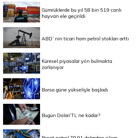
Gümrüklerde bu yıl 58 bin 519 canlı
hayvan ele geçirildi
ABD`nin ticari ham petrol stokları arttı
Küresel piyasalar yön bulmakta
zorlanıyor
Borsa güne yükselişle başladı
Bugün Dolar/TL ne kadar?
Brent petrol 79,91 dolardan işlem