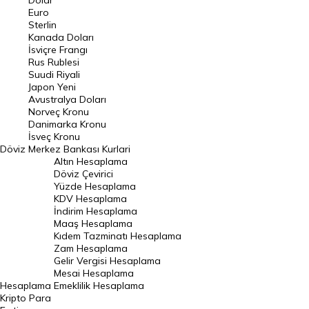
Dolar
Euro
Pound Kuru
Sterlin
Kanada Doları
Frank Kuru
İsviçre Frangı
Riyal Kuru
Rus Rublesi
Suudi Riyali
Avustralya Doları
Japon Yeni
Avustralya Doları
Danimarka Kronu Kuru
Norveç Kronu
Danimarka Kronu
Kanada Doları Kuru
İsveç Kronu
Döviz
Merkez Bankası Kurlari
Norveç Kronu Kuru
Altın Hesaplama
İsveç Kronu Kuru
Döviz Çevirici
Yüzde Hesaplama
Japon Yeni Kuru
KDV Hesaplama
İndirim Hesaplama
Serbest Piyasa Döviz Kurları
Maaş Hesaplama
Kıdem Tazminatı Hesaplama
Merkez Bankası Döviz Kurları
Zam Hesaplama
Gelir Vergisi Hesaplama
ALTIN
Mesai Hesaplama
Hesaplama
Emeklilik Hesaplama
Altın Fiyatları
Kripto Para