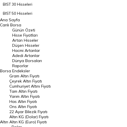
BIST 30 Hisseleri
BIST 50 Hisseleri
Ana Sayfa
BIST 100 Hisseleri
Canlı Borsa
Günün Özeti
En Çok Artan Hisseler
Hisse Fiyatları
Artan Hisseler
En Çok Düşen Hisseler
Düşen Hisseler
Hacmi Artanlar
Hacmi Artanlar
Adedi Artanlar
Geçmiş Kapanışlar
Dünya Borsaları
Raporlar
Dünya Borsaları
Borsa
Endeksler
Gram Altın Fiyatı
Raporlar
Çeyrek Altın Fiyatı
Endeksler
Cumhuriyet Altını Fiyatı
Tam Altın Fiyatı
Yarım Altın Fiyatı
DÖVİZ
Has Altın Fiyatı
Ons Altın Fiyatı
Döviz Kuru
22 Ayar Bilezik Fiyatı
Dolar Kuru
Altın KG (Dolar) Fiyatı
Altın
Altın KG (Euro) Fiyatı
Euro Kuru