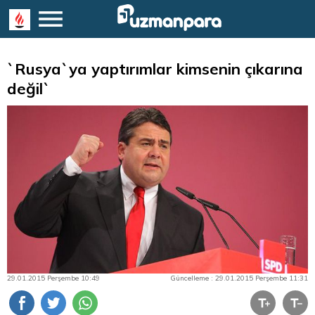
`Rusya`ya yaptırımlar kimsenin çıkarına
değil`
29.01.2015 Perşembe 10:49
Güncelleme : 29.01.2015 Perşembe 11:31