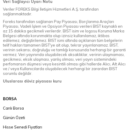
Veri Sağlayıcı Uyarı Notu
Veriler FOREKS Bilgi İletişim Hizmetleri A.Ş. tarafından
sağlanmaktadır.
Foreks tarafından sağlanan Pay Piyasası, Borçlanma Araçları
Piyasası, Vadeli İşlem ve Opsiyon Piyasası verileri BIST kaynaklı en
az 15 dakika gecikmeli verilerdir. BIST isim ve logosu Koruma Marka
Belgesi altında korunmakta olup izinsiz kullanılamaz, iktibas
edilemez, değiştirilemez. BIST ismi altında açıklanan tüm belgelerin
telif hakları tamamen BIST'ye ait olup, tekrar yayınlanamaz. BIST,
verinin sekansı, doğruluğu ve tamlığı konusunda herhangi bir garanti
vermez. Veri yayınında oluşabilecek aksaklıklar, verinin ulaşmaması,
gecikmesi, eksik ulaşması, yanlış olması, veri yayın sistemindeki
perfomansın düşmesi veya kesintili olması gibi hallerde Alıcı, Alt Alıcı
ve / veya Kullanıcılarda oluşabilecek herhangi bir zarardan BIST
sorumlu değildir.
Uluslarası döviz piyasası kuru
BORSA
Canlı Borsa
Günün Özeti
Hisse Senedi Fiyatları