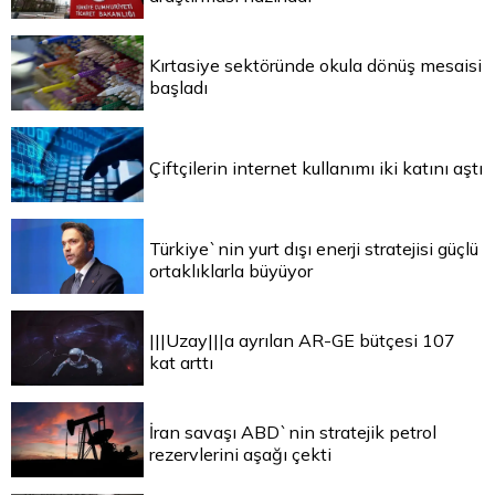
Kırtasiye sektöründe okula dönüş mesaisi
başladı
Çiftçilerin internet kullanımı iki katını aştı
Türkiye`nin yurt dışı enerji stratejisi güçlü
ortaklıklarla büyüyor
|||Uzay|||a ayrılan AR-GE bütçesi 107
kat arttı
İran savaşı ABD`nin stratejik petrol
rezervlerini aşağı çekti