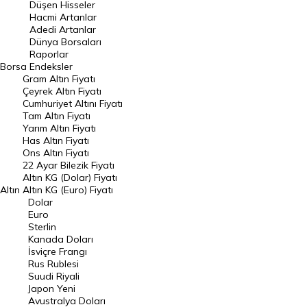
Düşen Hisseler
Hacmi Artanlar
Hacmi Artanlar
Adedi Artanlar
Geçmiş Kapanışlar
Dünya Borsaları
Raporlar
Dünya Borsaları
Borsa
Endeksler
Gram Altın Fiyatı
Raporlar
Çeyrek Altın Fiyatı
Endeksler
Cumhuriyet Altını Fiyatı
Tam Altın Fiyatı
Yarım Altın Fiyatı
DÖVİZ
Has Altın Fiyatı
Ons Altın Fiyatı
Döviz Kuru
22 Ayar Bilezik Fiyatı
Dolar Kuru
Altın KG (Dolar) Fiyatı
Altın
Altın KG (Euro) Fiyatı
Euro Kuru
Dolar
Euro
Pound Kuru
Sterlin
Kanada Doları
Frank Kuru
İsviçre Frangı
Riyal Kuru
Rus Rublesi
Suudi Riyali
Avustralya Doları
Japon Yeni
Avustralya Doları