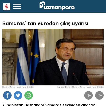
Samaras`tan eurodan çıkış uyarısı
05.01.2015 Pazartesi 09:43
Güncelleme : 05.01.2015 Pazartesi 09:43
Yunanistan Başbakanı Samaras seçimden çıkacak