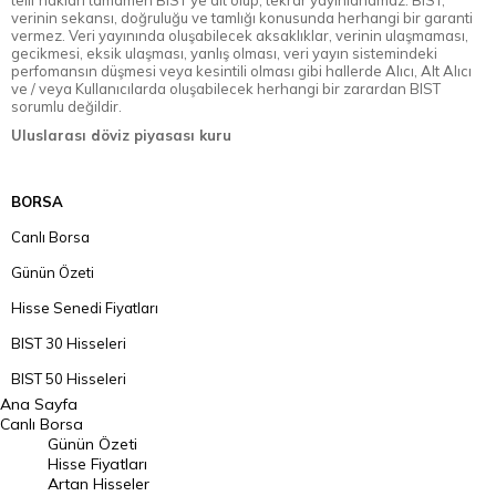
telif hakları tamamen BIST'ye ait olup, tekrar yayınlanamaz. BIST,
verinin sekansı, doğruluğu ve tamlığı konusunda herhangi bir garanti
vermez. Veri yayınında oluşabilecek aksaklıklar, verinin ulaşmaması,
gecikmesi, eksik ulaşması, yanlış olması, veri yayın sistemindeki
perfomansın düşmesi veya kesintili olması gibi hallerde Alıcı, Alt Alıcı
ve / veya Kullanıcılarda oluşabilecek herhangi bir zarardan BIST
sorumlu değildir.
Uluslarası döviz piyasası kuru
BORSA
Canlı Borsa
Günün Özeti
Hisse Senedi Fiyatları
BIST 30 Hisseleri
BIST 50 Hisseleri
Ana Sayfa
BIST 100 Hisseleri
Canlı Borsa
Günün Özeti
En Çok Artan Hisseler
Hisse Fiyatları
Artan Hisseler
En Çok Düşen Hisseler