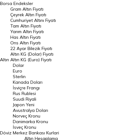
Dünya Borsaları
Borsa
Endeksler
Gram Altın Fiyatı
Raporlar
Çeyrek Altın Fiyatı
Endeksler
Cumhuriyet Altını Fiyatı
Tam Altın Fiyatı
Yarım Altın Fiyatı
DÖVİZ
Has Altın Fiyatı
Ons Altın Fiyatı
Döviz Kuru
22 Ayar Bilezik Fiyatı
Dolar Kuru
Altın KG (Dolar) Fiyatı
Altın
Altın KG (Euro) Fiyatı
Euro Kuru
Dolar
Euro
Pound Kuru
Sterlin
Kanada Doları
Frank Kuru
İsviçre Frangı
Riyal Kuru
Rus Rublesi
Suudi Riyali
Avustralya Doları
Japon Yeni
Avustralya Doları
Danimarka Kronu Kuru
Norveç Kronu
Danimarka Kronu
Kanada Doları Kuru
İsveç Kronu
Döviz
Merkez Bankası Kurlari
Norveç Kronu Kuru
Altın Hesaplama