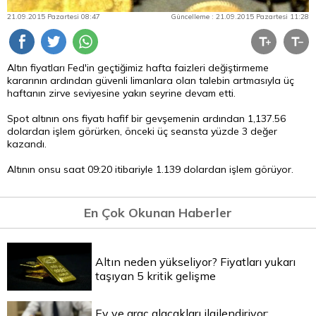
21.09.2015 Pazartesi 08:47
Güncelleme : 21.09.2015 Pazartesi 11:28
Altın fiyatları Fed'in geçtiğimiz hafta faizleri değiştirmeme
kararının ardından güvenli limanlara olan talebin artmasıyla üç
haftanın zirve seviyesine yakın seyrine devam etti.
Spot altının ons fiyatı hafif bir gevşemenin ardından 1,137.56
dolardan işlem görürken, önceki üç seansta yüzde 3 değer
kazandı.
Altının onsu saat 09:20 itibariyle 1.139 dolardan işlem görüyor.
En Çok Okunan Haberler
Altın neden yükseliyor? Fiyatları yukarı
taşıyan 5 kritik gelişme
Ev ve araç alacakları ilgilendiriyor: