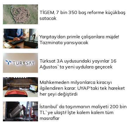
TİGEM, 7 bin 350 baş reforme küçükbaş
satacak
Yargıtay’dan primle çalışanlara müjde!
Tazminata yansıyacak
Türksat 3A uydusundaki yayınlar 16
Ağustos`ta yeni uydulara geçecek
Mahkemeden milyonlarca kiracıyı
ilgilendiren karar: UYAP’taki tek hareket
her şeyi değiştirdi
İstanbul`da taşınmanın maliyeti 200 bin
TL`ye ulaştı! İşte kalem kalem tüm
masraflar