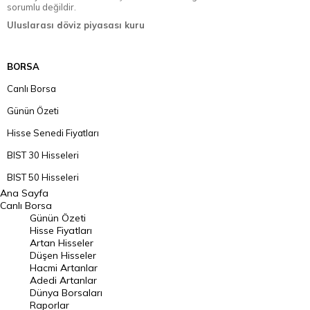
sorumlu değildir.
Uluslarası döviz piyasası kuru
BORSA
Canlı Borsa
Günün Özeti
Hisse Senedi Fiyatları
BIST 30 Hisseleri
BIST 50 Hisseleri
Ana Sayfa
BIST 100 Hisseleri
Canlı Borsa
Günün Özeti
En Çok Artan Hisseler
Hisse Fiyatları
Artan Hisseler
En Çok Düşen Hisseler
Düşen Hisseler
Hacmi Artanlar
Hacmi Artanlar
Adedi Artanlar
Geçmiş Kapanışlar
Dünya Borsaları
Raporlar