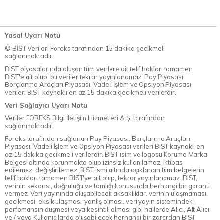
Yasal Uyarı Notu
© BİST Verileri Foreks tarafından 15 dakika gecikmeli
sağlanmaktadır.
BIST piyasalarında oluşan tüm verilere ait telif hakları tamamen
BIST'e ait olup, bu veriler tekrar yayınlanamaz. Pay Piyasası,
Borçlanma Araçları Piyasası, Vadeli İşlem ve Opsiyon Piyasası
verileri BIST kaynaklı en az 15 dakika gecikmeli verilerdir.
Veri Sağlayıcı Uyarı Notu
Veriler FOREKS Bilgi İletişim Hizmetleri A.Ş. tarafından
sağlanmaktadır.
Foreks tarafından sağlanan Pay Piyasası, Borçlanma Araçları
Piyasası, Vadeli İşlem ve Opsiyon Piyasası verileri BIST kaynaklı en
az 15 dakika gecikmeli verilerdir. BIST isim ve logosu Koruma Marka
Belgesi altında korunmakta olup izinsiz kullanılamaz, iktibas
edilemez, değiştirilemez. BIST ismi altında açıklanan tüm belgelerin
telif hakları tamamen BIST'ye ait olup, tekrar yayınlanamaz. BIST,
verinin sekansı, doğruluğu ve tamlığı konusunda herhangi bir garanti
vermez. Veri yayınında oluşabilecek aksaklıklar, verinin ulaşmaması,
gecikmesi, eksik ulaşması, yanlış olması, veri yayın sistemindeki
perfomansın düşmesi veya kesintili olması gibi hallerde Alıcı, Alt Alıcı
ve / veya Kullanıcılarda oluşabilecek herhangi bir zarardan BIST