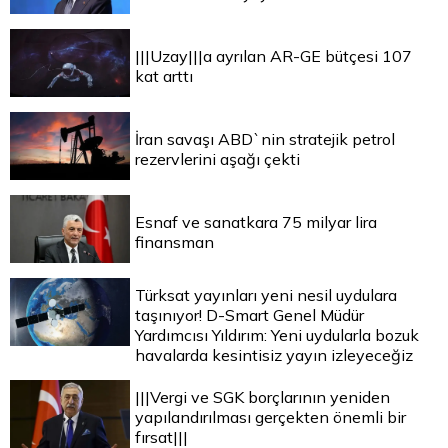
|||Uzay|||a ayrılan AR-GE bütçesi 107
kat arttı
İran savaşı ABD`nin stratejik petrol
rezervlerini aşağı çekti
Esnaf ve sanatkara 75 milyar lira
finansman
Türksat yayınları yeni nesil uydulara
taşınıyor! D-Smart Genel Müdür
Yardımcısı Yıldırım: Yeni uydularla bozuk
havalarda kesintisiz yayın izleyeceğiz
|||Vergi ve SGK borçlarının yeniden
yapılandırılması gerçekten önemli bir
fırsat|||